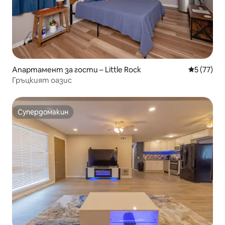
Апартамент за гости – Little Rock
Средна оц
5 (77)
Гръцкият оазис
Супердомакин
Супердомакин