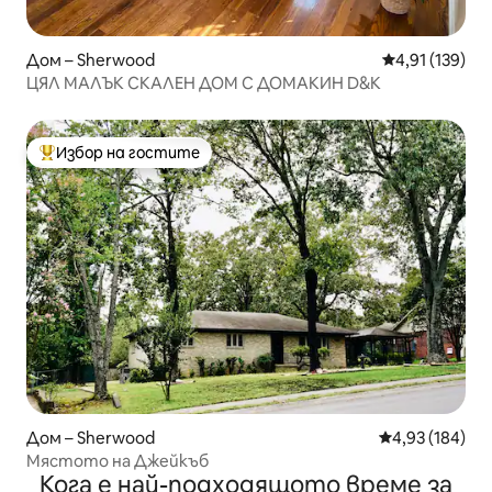
Дом – Sherwood
Средна оценка
4,91 (139)
ЦЯЛ МАЛЪК СКАЛЕН ДОМ С ДОМАКИН D&K
Избор на гостите
Най-популярен избор на гостите
Дом – Sherwood
Средна оценка
4,93 (184)
Мястото на Джейкъб
Кога е най-подходящото време за