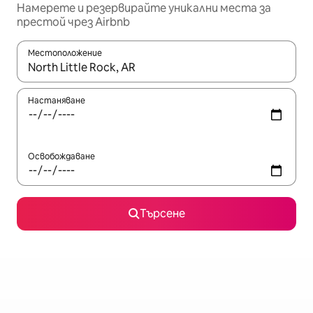
Намерете и резервирайте уникални места за
престой чрез Airbnb
Местоположение
Когато резултатите се покажат, използвайте клавишите 
Настаняване
Освобождаване
Търсене