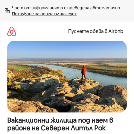
Пропускане
Част от информацията е преведена автоматично. 
към
Показване на оригиналния език
съдържанието
Пуснете обява в Airbnb
Ваканционни жилища под наем в
района на Северен Литъл Рок