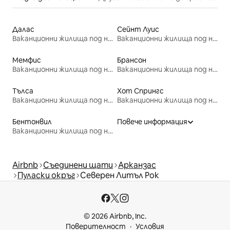
Далас
Сейнт Луис
Ваканционни жилища под наем
Ваканционни жилища под наем
Мемфис
Брансон
Ваканционни жилища под наем
Ваканционни жилища под наем
Тълса
Хот Спрингс
Ваканционни жилища под наем
Ваканционни жилища под наем
Бентонвил
Повече информация
Ваканционни жилища под наем
Airbnb
Съединени щати
Арканзас
Пуласки окръг
Северен Литъл Рок
© 2026 Airbnb, Inc.
Поверителност
Условия