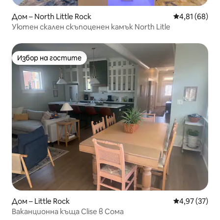
Дом – North Little Rock
Средна оценк
4,81 (68)
Уютен скален скъпоценен камък North Litle
Избор на гостите
Избор на гостите
Дом – Little Rock
Средна оценк
4,97 (37)
Ваканционна къща Clise в Сома