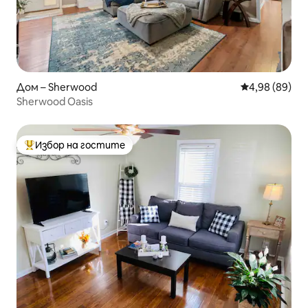
Дом – Sherwood
Средна оценк
4,98 (89)
Sherwood Oasis
Избор на гостите
Най-популярен избор на гостите