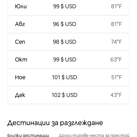
Юли
99 $ USD
81°F
Авг
96 $ USD
81°F
Сеп
98 $ USD
74°F
Окт
99 $ USD
63°F
Ное
101 $ USD
51°F
Дек
102 $ USD
43°F
Дестинации за разглеждане
Близки дестинации
Други типове места за престой