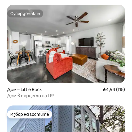
Супердомакин
Супердомакин
Дом – Little Rock
Средна оценка
4,94 (115)
Дом в сърцето на LR!
Избор на гостите
Избор на гостите