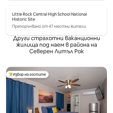
Little Rock Central High School National
Historic Site
Препоръчвано от 47 местни жители
Други страхотни ваканционни
жилища под наем в района на
Северен Литъл Рок
Избор на гостите
Най-популярен избор на гостите