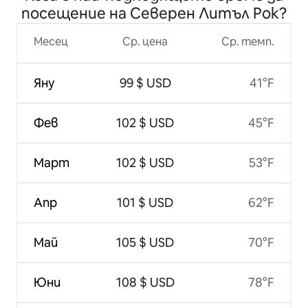
посещение на Северен Литъл Рок?
Месец
Ср. цена
Ср. темп.
Яну
99 $ USD
41°F
Фев
102 $ USD
45°F
Март
102 $ USD
53°F
Апр
101 $ USD
62°F
Май
105 $ USD
70°F
Юни
108 $ USD
78°F