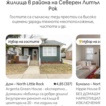
жилища в района на Северен Литъл
Рок
Гостите са съгласни: тези престои са високо
оценени заради тяхното местоположение,
чистота и др.
Избор на гостите
Избор на гос
Избор на гостите
Най-популярен 
Дом – North Little Rock
Средна оценка: 4,85 от 5, 337
4,85 (337)
Бунгало – North Li
Argenta Green House - експертно
Hippie House в 
реконструиран исторически дом
*за непушачи
Домашни любимци са добре дошли!
БЕЗ ДОМАШНИ 
Безупречен ремонт на къща в
НАРКОТИЦИ/ПАР
центъра на 20 - те години на
ИЗКЛЮЧЕНИЯ Оч