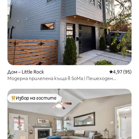
Дом – Little Rock
Средна оценк
4,97 (95)
Модерна прилепена къща в SoMa | Пешеходен
достъп
Избор на гостите
Най-популярен избор на гостите