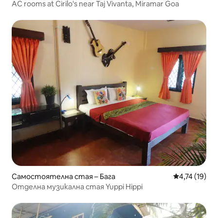
AC rooms at Cirilo's near Taj Vivanta, Miramar Goa
Самостоятелна стая – Бага
Средна оценк
4,74 (19)
Отделна музикална стая Yuppi Hippi