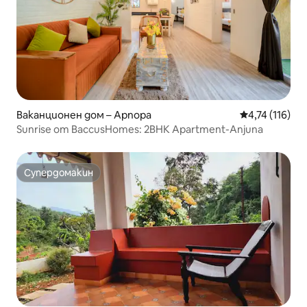
Ваканционен дом – Арпора
Средна оценка
4,74 (116)
Sunrise от BaccusHomes: 2BHK Apartment-Anjuna
Супердомакин
Супердомакин