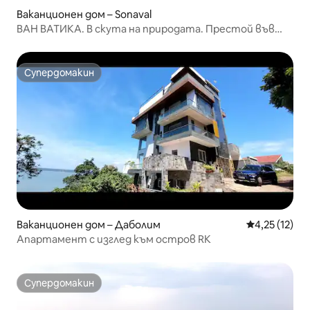
Ваканционен дом – Sonaval
ВАН ВАТИКА. В скута на природата. Престой във
ферма 3bhk.
Супердомакин
Супердомакин
Ваканционен дом – Даболим
Средна оценк
4,25 (12)
Апартамент с изглед към остров RK
Супердомакин
Супердомакин