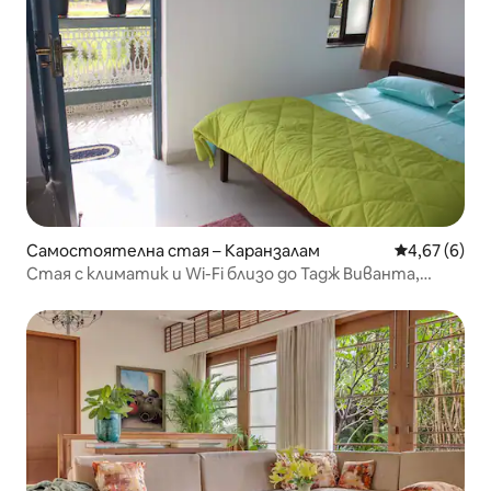
Самостоятелна стая – Каранзалам
Средна оцен
4,67 (6)
Стая с климатик и Wi-Fi близо до Тадж Виванта,
Мирамар, Панаджи