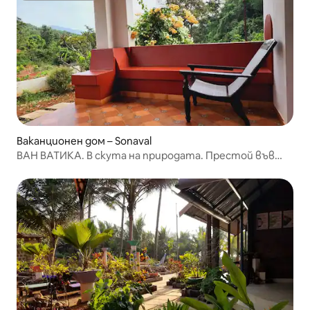
Ваканционен дом – Sonaval
ВАН ВАТИКА. В скута на природата. Престой във
ферма 3bhk.