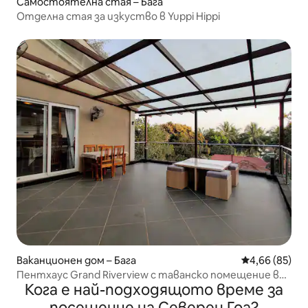
Самостоятелна стая – Бага
Отделна стая за изкуство в Yuppi Hippi
Ваканционен дом – Бага
Средна оценк
4,66 (85)
Пентхаус Grand Riverview с таванско помещение в
Кога е най-подходящото време за
Baga-Arpora
посещение на Северен Гоа?