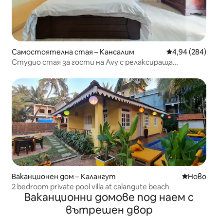
Самостоятелна стая – Кансалим
Средна оценка
4,94 (284)
Студио стая за гости на Avy с релаксираща
атмосфера
Ваканционен дом – Калангут
Ново мяс
Ново
2 bedroom private pool villa at calangute beach
Ваканционни домове под наем с
вътрешен двор