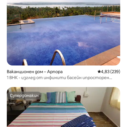
Ваканционен дом – Арпора
Средна оценка
4,83 (239)
1 BHK - изглед от инфинити басейн ипросторен
балкон
Супердомакин
Супердомакин