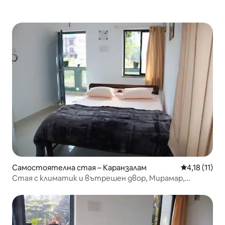
Самостоятелна стая – Каранзалам
Средна оцен
4,18 (11)
Стая с климатик и вътрешен двор, Мирамар,
Панджим, Гоа