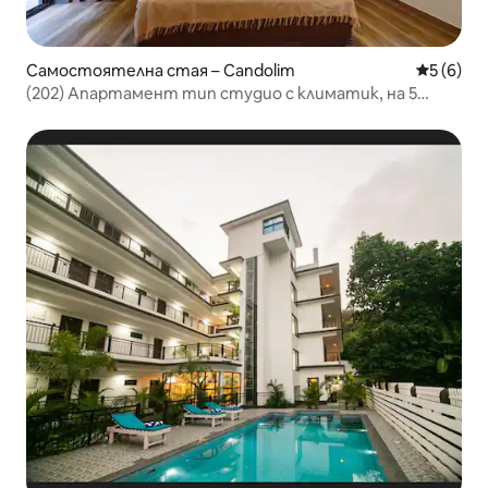
Самостоятелна стая – Candolim
Средна о
5 (6)
(202) Апартамент тип студио с климатик, на 5
минути пеша от плажа