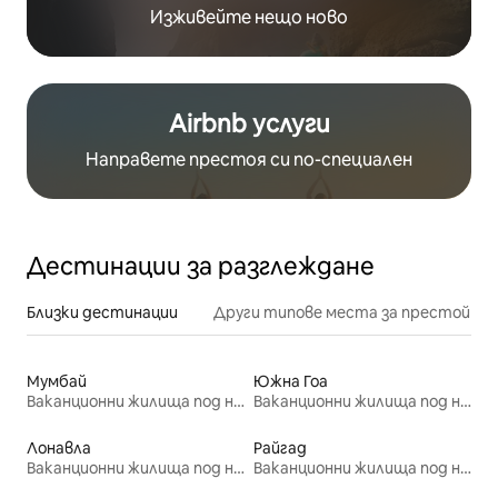
Изживейте нещо ново
Airbnb услуги
Направете престоя си по-специален
Дестинации за разглеждане
Близки дестинации
Други типове места за престой
Мумбай
Южна Гоа
Ваканционни жилища под наем
Ваканционни жилища под наем
Лонавла
Райгад
Ваканционни жилища под наем
Ваканционни жилища под наем