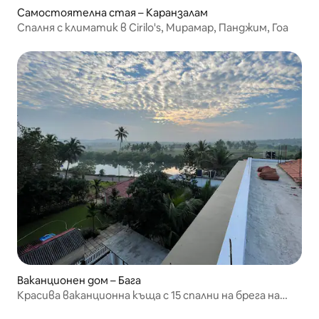
Самостоятелна стая – Каранзалам
Спалня с климатик в Cirilo's, Мирамар, Панджим, Гоа
Ваканционен дом – Бага
Красива ваканционна къща с 15 спални на брега на
морето