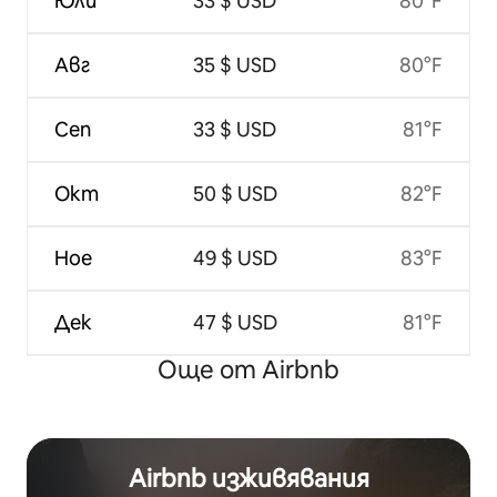
Юли
33 $ USD
80°F
Авг
35 $ USD
80°F
Сеп
33 $ USD
81°F
Окт
50 $ USD
82°F
Ное
49 $ USD
83°F
Дек
47 $ USD
81°F
Още от Airbnb
Airbnb изживявания