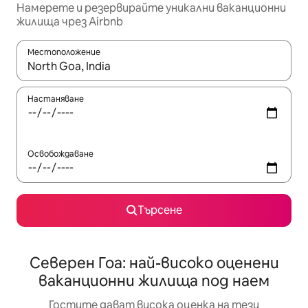
Намерете и резервирайте уникални ваканционни
жилища чрез Airbnb
Местоположение
Когато резултатите се покажат, използвайте клавишите 
Настаняване
Освобождаване
Търсене
Северен Гоа: най-високо оценени
ваканционни жилища под наем
Гостите дават висока оценка на тези