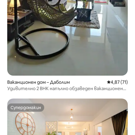
Ваканционен дом – Даболим
Средна оценк
4,87 (71)
Удивително 2 BHK напълно обзаведен ваканционен
дом
Супердомакин
Супердомакин