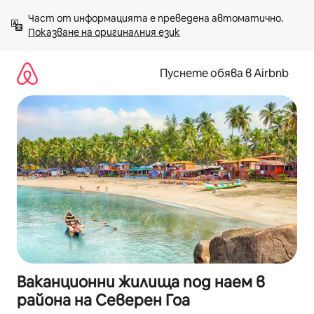
Пропускане
Част от информацията е преведена автоматично. 
към
Показване на оригиналния език
съдържанието
Пуснете обява в Airbnb
Ваканционни жилища под наем в
района на Северен Гоа