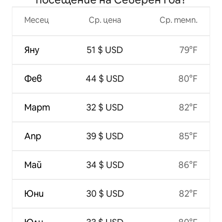
Месец
Ср. цена
Ср. темп.
Яну
51 $ USD
79°F
Фев
44 $ USD
80°F
Март
32 $ USD
82°F
Апр
39 $ USD
85°F
Май
34 $ USD
86°F
Юни
30 $ USD
82°F