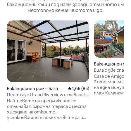
ваканционни къщи под наем заради отличното им
местоположение, чистота и др.
Ваканционен дом
Вила с две спал
басейн на плажа
Casa de Amigos от м
2 отделни легла
на една минута
Ваканционен дом – Бага
Средна оценка: 4,66 от 5, 85
4,66 (85)
плаж Калангуте, 
Пентхаус Grand Riverview с таванско
център, нощни к
помещение в Baga-Arpora
Най-новото ни предложение се
бараки и рестор
отличава с огромна тераса с места
Достъпни са и в
за сядане на открито –
дейности край плажа Н
успокояващият полъх на вятъра и
обзаведени стаи
частичната гледка към река Бага ви
спалнята, така и
осигуряват несравнимо изживяване.