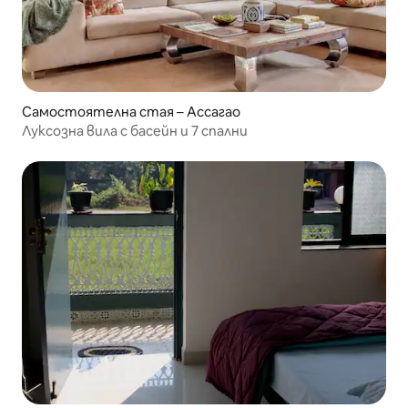
Самостоятелна стая – Ассагао
Луксозна вила с басейн и 7 спални