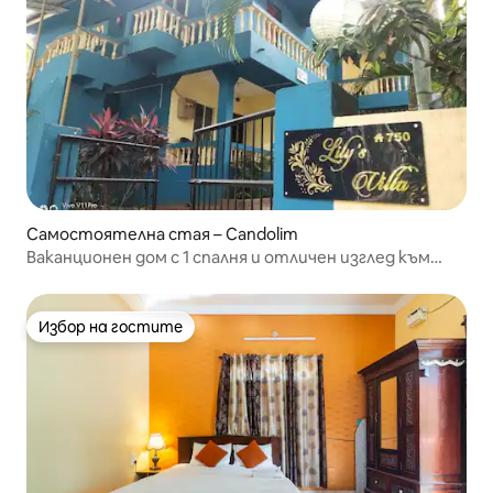
Самостоятелна стая – Candolim
Ваканционен дом с 1 спалня и отличен изглед към
пътя в сърцето на Кандолим
Избор на гостите
Избор на гостите