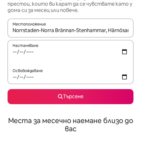
престои, които ви карат да се чувствате като у
дома си за месец или повече.
Местоположение
Когато резултатите се покажат, използвайте клавишите 
Настаняване
Освобождаване
Търсене
Места за месечно наемане близо до
вас