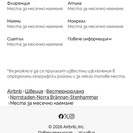
Флоренция
Атина
Места за месечно наемане
Места за месечно наемане
Маями
Монреал
Места за месечно наемане
Места за месечно наемане
Сиатъл
Повече информация
Места за месечно наемане
*Възможно е да се прилагат известни изключения в
определени географски райони и за някои типове места.
Airbnb
Швеция
Вестернорланд
Norrstaden-Norra Brännan-Stenhammar
Места за месечно наемане
© 2026 Airbnb, Inc.
Поверителност
Условия