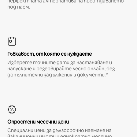
перфектната алтернатива на преотдаването
под наем.
Гъвкавост, от която се нуждаете
Изберете точните дати за настаняване и
напускане и резервирайте лесно онлайн, без
допълнителни задължения и документи.*
Опростени месечни цени
Специални цени за дългосрочно наемане на
ваканционни имоти и еднократно месечно