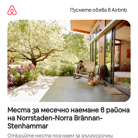
Пропускане
към
Пуснете обява в Airbnb
съдържанието
Места за месечно наемане в района
на Norrstaden-Norra Brännan-
Stenhammar
Открийте места под наем за дългосрочни