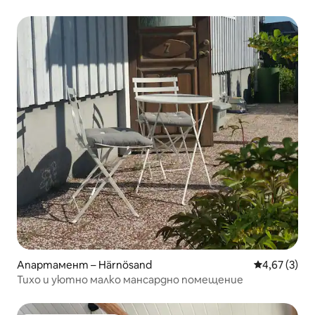
Апартамент – Härnösand
Средна оцен
4,67 (3)
Тихо и уютно малко мансардно помещение