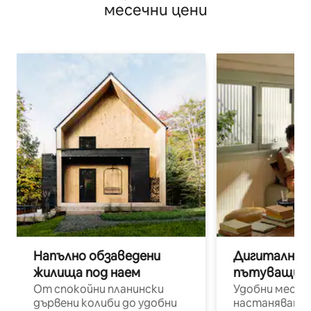
месечни цени
Напълно обзаведени
Дигитални н
жилища под наем
пътуващи п
От спокойни планински
Удобни места
дървени колиби до удобни
настаняване 