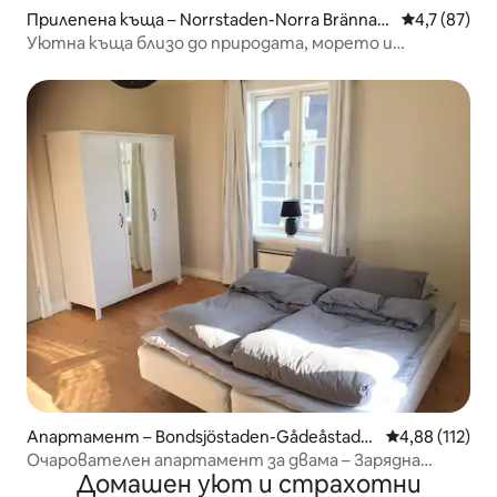
Прилепена къща – Norrstaden-Norra Brännan
Средна оцен
4,7 (87)
-Stenhammar
Уютна къща близо до природата, морето и
центъра на града
Апартамент – Bondsjöstaden-Gådeåstade
Средна оценка
4,88 (112)
n
Очарователен апартамент за двама – Зарядна
Домашен уют и страхотни
станция за електрически автомобил