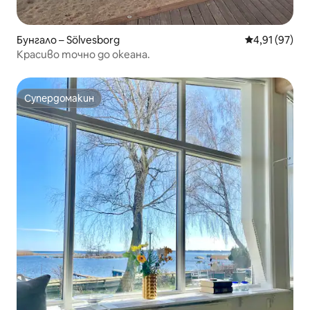
Бунгало – Sölvesborg
Средна оценк
4,91 (97)
Красиво точно до океана.
Супердомакин
Супердомакин