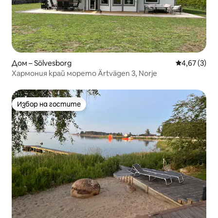
Дом – Sölvesborg
Средна оцен
4,67 (3)
Хармония край морето Ärtvägen 3, Norje
Избор на гостите
Избор на гостите