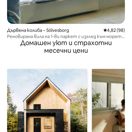
Дървена колиба – Sölvesborg
Средна оценк
4,82 (98)
Реновирана вила на 1-ви паркет с изглед към морето
Домашен уют и страхотни
и архипелага!
месечни цени