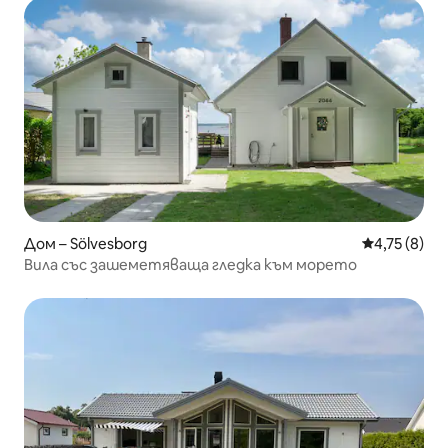
Дом – Sölvesborg
Средна оцен
4,75 (8)
Вила със зашеметяваща гледка към морето