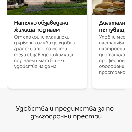
Напълно обзаведени
Дигитални н
жилища под наем
пътуващи п
От спокойни планински
Удобни места
дървени колиби до удобни
настаняване 
градски апартаменти –
настроени и
тези обзаведени жилища
дистанционн
под наем имат всички
професионалис
удобства на дома.
обособени р
пространств
Удобства и предимства за по-
дългосрочни престои