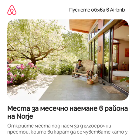
Пропускане
към
Пуснете обява в Airbnb
съдържанието
Места за месечно наемане в района
на Norje
Открийте места под наем за дългосрочни
престои, които ви карат да се чувствате като у