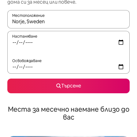
дома си за месец или повече.
Местоположение
Когато резултатите се покажат, използвайте клавишите 
Настаняване
Освобождаване
Търсене
Места за месечно наемане близо до
вас