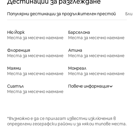
Дестинации за разглеждане
Популярни дестинации за продължителен престой
Бли
Ню Йорк
Барселона
Места за месечно наемане
Места за месечно наемане
Флоренция
Атина
Места за месечно наемане
Места за месечно наемане
Маями
Монреал
Места за месечно наемане
Места за месечно наемане
Сиатъл
Повече информация
Места за месечно наемане
*Възможно е да се прилагат известни изключения в
определени географски райони и за някои типове места.