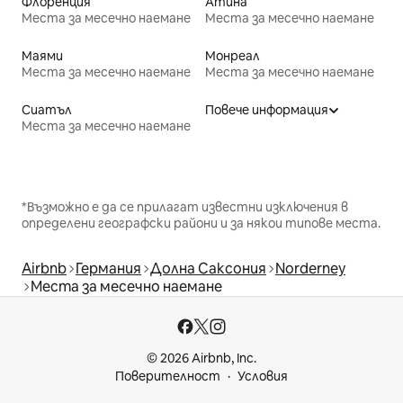
Флоренция
Атина
Места за месечно наемане
Места за месечно наемане
Маями
Монреал
Места за месечно наемане
Места за месечно наемане
Сиатъл
Повече информация
Места за месечно наемане
*Възможно е да се прилагат известни изключения в
определени географски райони и за някои типове места.
Airbnb
Германия
Долна Саксония
Norderney
Места за месечно наемане
© 2026 Airbnb, Inc.
Поверителност
Условия