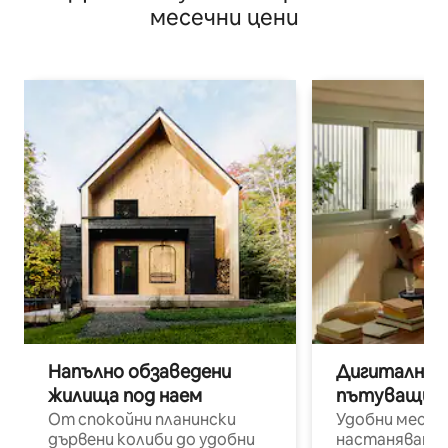
месечни цени
Напълно обзаведени
Дигитални н
жилища под наем
пътуващи п
От спокойни планински
Удобни места
дървени колиби до удобни
настаняване 