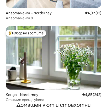
Апартамент – Norderney
Средна оценк
4,92 (13)
Апартамент 8
Избор на гостите
Най-популярен избор на гостите
Кондо – Norderney
Средна оценка
4,85 (242)
Стилът среща уюта
Домашен уют и страхотни