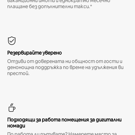
ваканционни имоти и еднократно месечно
плащане без допълнителни такси.*
Резервирайте уверено
Отзиви от доверената ни общност от гости и
денонощна поддръжка по време на удължения ви
престой.
Подходящи за работа помещения за дигитални
номади
По работа ли пътувате? Намерете място за