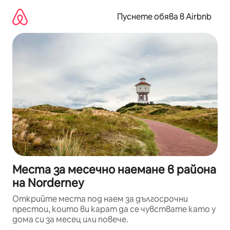
Пропускане
към
Пуснете обява в Airbnb
съдържанието
Места за месечно наемане в района
на Norderney
Открийте места под наем за дългосрочни
престои, които ви карат да се чувствате като у
дома си за месец или повече.