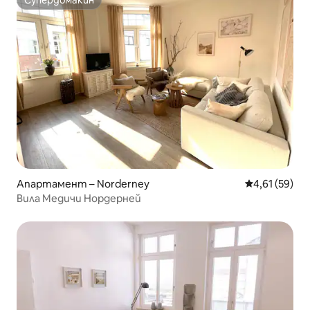
Супердомакин
Супердомакин
Апартамент – Norderney
Средна оценк
4,61 (59)
Вила Медичи Нордерней