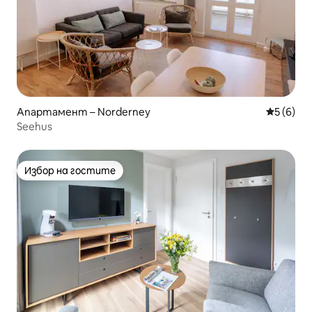
Апартамент – Norderney
Средна о
5 (6)
Seehus
Избор на гостите
Избор на гостите