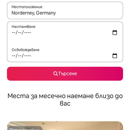
Местоположение
Когато резултатите се покажат, използвайте клавишите 
Настаняване
Освобождаване
Търсене
Места за месечно наемане близо до
вас