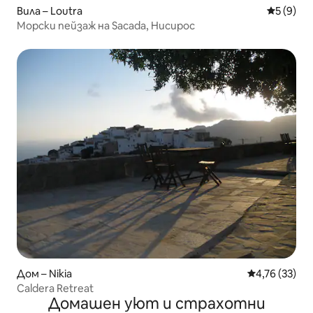
Вила – Loutra
Средна о
5 (9)
Морски пейзаж на Sacada, Нисирос
Дом – Nikia
Средна оценк
4,76 (33)
Caldera Retreat
Домашен уют и страхотни