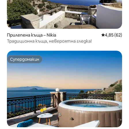
Прилепена къща – Nikia
Средна оценк
4,85 (62)
Традиционна къща, невероятна гледка!
Супердомакин
Супердомакин