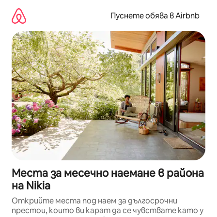
Пропускане
към
Пуснете обява в Airbnb
съдържанието
Места за месечно наемане в района
на Nikia
Открийте места под наем за дългосрочни
престои, които ви карат да се чувствате като у