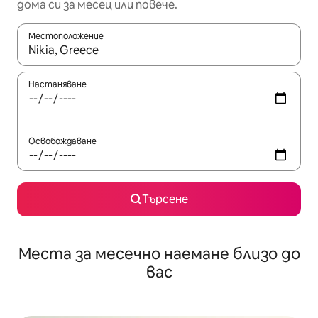
дома си за месец или повече.
Местоположение
Когато резултатите се покажат, използвайте клавишите 
Настаняване
Освобождаване
Търсене
Места за месечно наемане близо до
вас