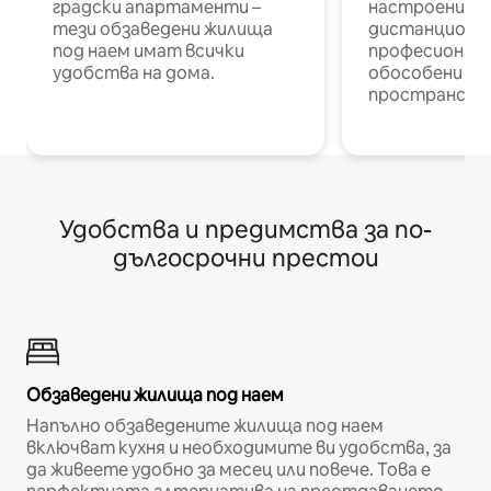
градски апартаменти –
настроени и
тези обзаведени жилища
дистанционн
под наем имат всички
професионалис
удобства на дома.
обособени р
пространств
Удобства и предимства за по-
дългосрочни престои
Обзаведени жилища под наем
Напълно обзаведените жилища под наем
включват кухня и необходимите ви удобства, за
да живеете удобно за месец или повече. Това е