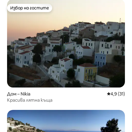
Избор на гостите
Избор на гостите
Дом – Nikia
Средна оцен
4,9 (31)
Красива лятна къща