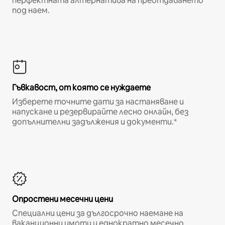
перфектната алтернатива на преотдаването
под наем.
Гъвкавост, от която се нуждаете
Изберете точните дати за настаняване и
напускане и резервирайте лесно онлайн, без
допълнителни задължения и документи.*
Опростени месечни цени
Специални цени за дългосрочно наемане на
ваканционни имоти и еднократно месечно