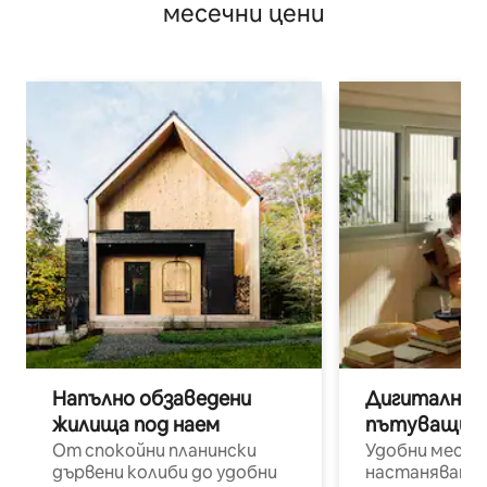
месечни цени
Напълно обзаведени
Дигитални н
жилища под наем
пътуващи п
От спокойни планински
Удобни места
дървени колиби до удобни
настаняване 