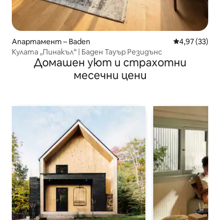
Апартамент – Baden
Средна оценк
4,97 (33)
Кулата „Пинакъл“ | Баден Тауър Резидънс
Домашен уют и страхотни
месечни цени