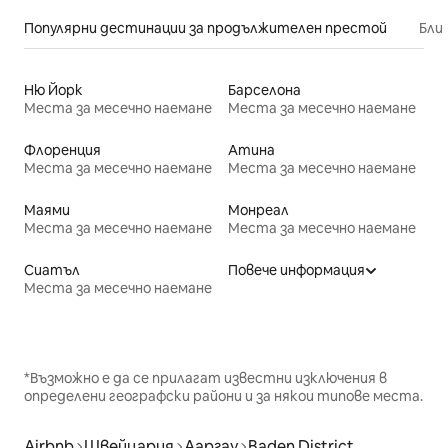
Популярни дестинации за продължителен престой
Бли
Ню Йорк
Барселона
Места за месечно наемане
Места за месечно наемане
Флоренция
Атина
Места за месечно наемане
Места за месечно наемане
Маями
Монреал
Места за месечно наемане
Места за месечно наемане
Сиатъл
Повече информация
Места за месечно наемане
*Възможно е да се прилагат известни изключения в
определени географски райони и за някои типове места.
Airbnb
Швейцария
Ааргау
Baden District