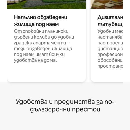
Напълно обзаведени
Дигитални н
жилища под наем
пътуващи п
От спокойни планински
Удобни места
дървени колиби до удобни
настаняване 
градски апартаменти –
настроени и
тези обзаведени жилища
дистанционн
под наем имат всички
професионалис
удобства на дома.
обособени р
пространств
Удобства и предимства за по-
дългосрочни престои