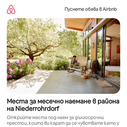
Пропускане
към
Пуснете обява в Airbnb
съдържанието
Места за месечно наемане в района
на Niederrohrdorf
Открийте места под наем за дългосрочни
престои, които ви карат да се чувствате като у