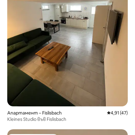
Апартамент – Fislisbach
Средна оценк
4,91 (47)
Kleines Studio във Fislisbach