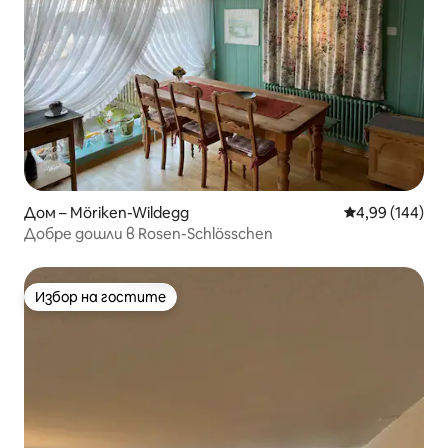
Дом – Möriken-Wildegg
Средна оценка
4,99 (144)
Добре дошли в Rosen-Schlösschen
Избор на гостите
Избор на гостите