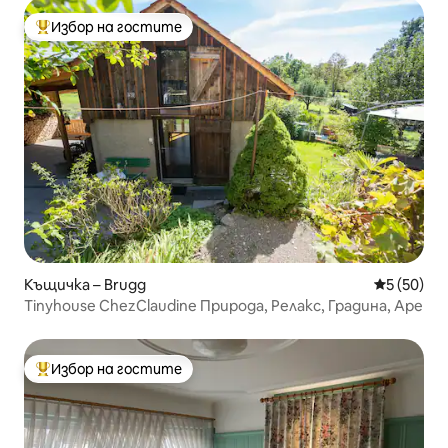
Избор на гостите
Най-популярен избор на гостите
Къщичка – Brugg
Средна оц
5 (50)
Tinyhouse ChezClaudine Природа, Релакс, Градина, Аре
Избор на гостите
Най-популярен избор на гостите