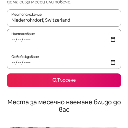
дома си за месец или повече.
Местоположение
Когато резултатите се покажат, използвайте клавишите 
Настаняване
Освобождаване
Търсене
Места за месечно наемане близо до
вас