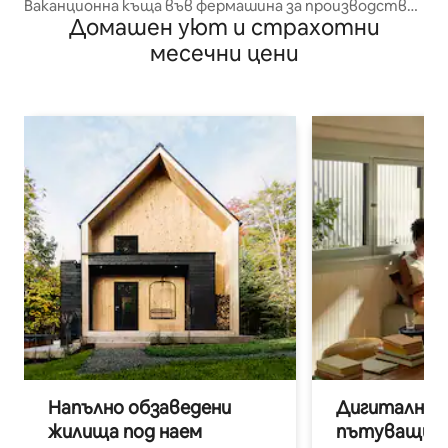
Ваканционна къща във фермашина за производство
Домашен уют и страхотни
на влакна
месечни цени
Напълно обзаведени
Дигитални н
жилища под наем
пътуващи п