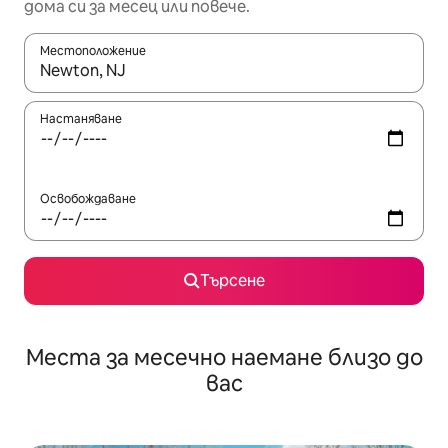
дома си за месец или повече.
Местоположение
Когато резултатите се покажат, използвайте клавишите 
Настаняване
Освобождаване
Търсене
Места за месечно наемане близо до
вас