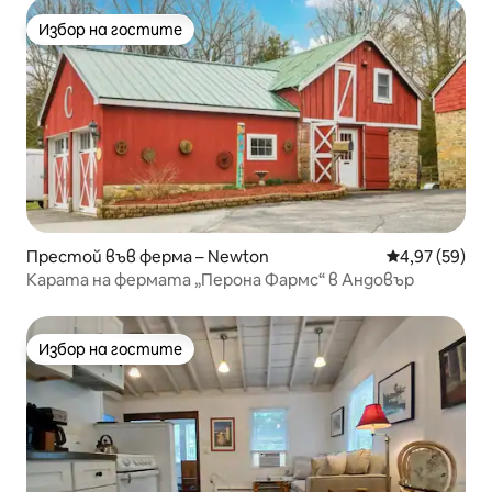
Избор на гостите
Избор на гостите
Престой във ферма – Newton
Средна оценк
4,97 (59)
Карата на фермата „Перона Фармс“ в Андовър
Избор на гостите
Избор на гостите