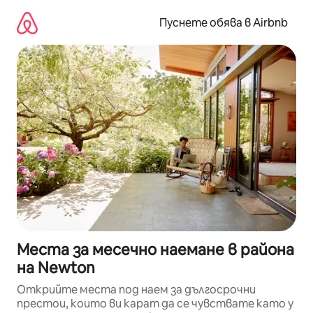
Пропускане
към
Пуснете обява в Airbnb
съдържанието
Места за месечно наемане в района
на Newton
Открийте места под наем за дългосрочни
престои, които ви карат да се чувствате като у