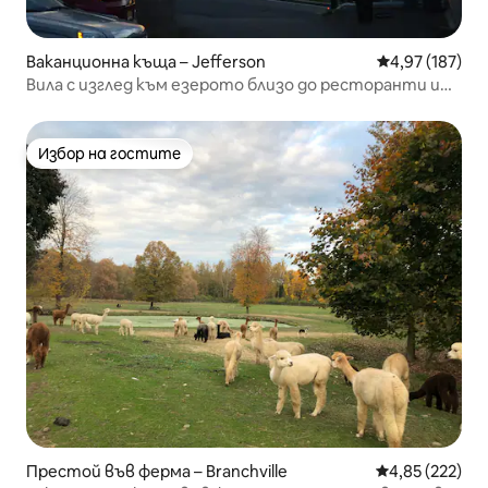
Ваканционна къща – Jefferson
Средна оценка
4,97 (187)
Вила с изглед към езерото близо до ресторанти и
места за сватби
Избор на гостите
Избор на гостите
Престой във ферма – Branchville
Средна оценка
4,85 (222)