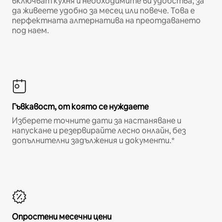
включват кухня и необходимите ви удобства, за
да живеете удобно за месец или повече. Това е
перфектната алтернатива на преотдаването
под наем.
Гъвкавост, от която се нуждаете
Изберете точните дати за настаняване и
напускане и резервирайте лесно онлайн, без
допълнителни задължения и документи.*
Опростени месечни цени