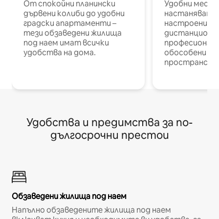
От спокойни планински
Удобни места
дървени колиби до удобни
настаняване 
градски апартаменти –
настроени и
тези обзаведени жилища
дистанционн
под наем имат всички
професионалис
удобства на дома.
обособени р
пространств
Удобства и предимства за по-
дългосрочни престои
Обзаведени жилища под наем
Напълно обзаведените жилища под наем