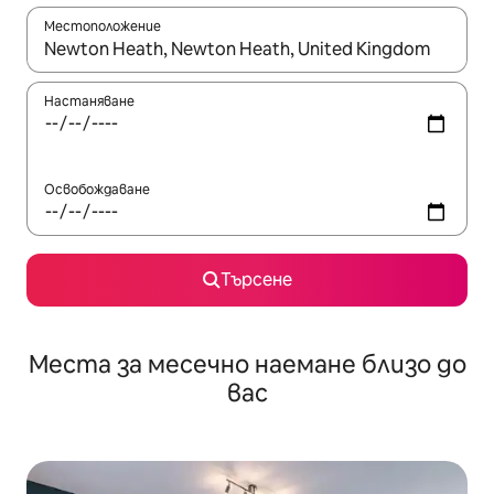
Местоположение
Когато резултатите се покажат, използвайте клавишите 
Настаняване
Освобождаване
Търсене
Места за месечно наемане близо до
вас