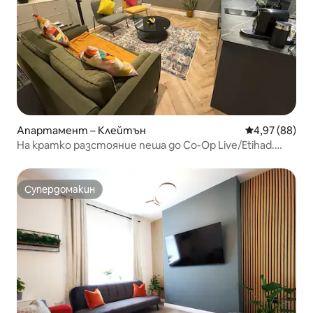
Апартамент – Клейтън
Средна оценк
4,97 (88)
На кратко разстояние пеша до Co-Op Live/Etihad.
Цяло жилище.
Супердомакин
Супердомакин