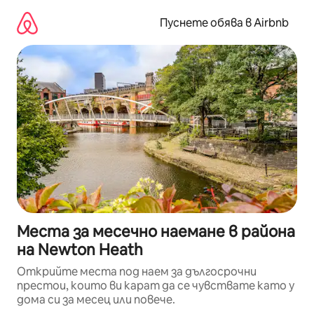
Пропускане
към
Пуснете обява в Airbnb
съдържанието
Места за месечно наемане в района
на Newton Heath
Открийте места под наем за дългосрочни
престои, които ви карат да се чувствате като у
дома си за месец или повече.