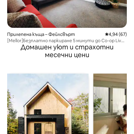
Прилепена къща – Фейлсвърт
Средна оценк
4,94 (67)
[Mellor]Безплатно паркиране 5 минути до Co-op Live
Домашен уют и страхотни
и Etihad
месечни цени