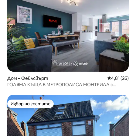
Дом – Фейлсвърт
Средна оценк
4,81 (26)
ГОЛЯМА КЪЩА В МЕТРОПОЛИСА МОНТРИАЛ с
паркинг и 7 спални от PureStay
Избор на гостите
Избор на гостите