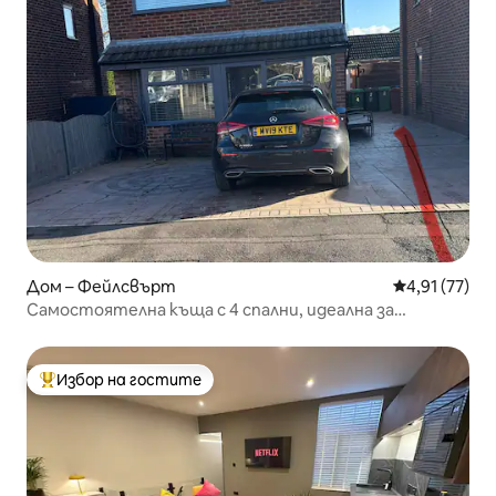
Дом – Фейлсвърт
Средна оценк
4,91 (77)
Самостоятелна къща с 4 спални, идеална за
съвместно настаняване, собствен бар
Избор на гостите
Най-популярен избор на гостите