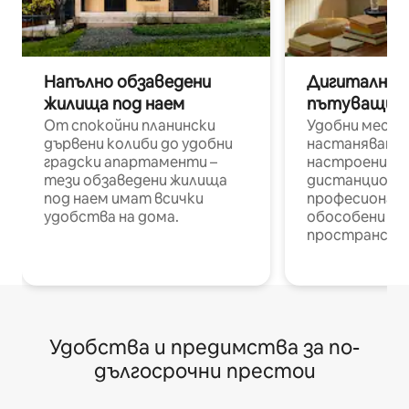
Напълно обзаведени
Дигитални н
жилища под наем
пътуващи п
От спокойни планински
Удобни места
дървени колиби до удобни
настаняване 
градски апартаменти –
настроени и
тези обзаведени жилища
дистанционн
под наем имат всички
професионалис
удобства на дома.
обособени р
пространств
Удобства и предимства за по-
дългосрочни престои