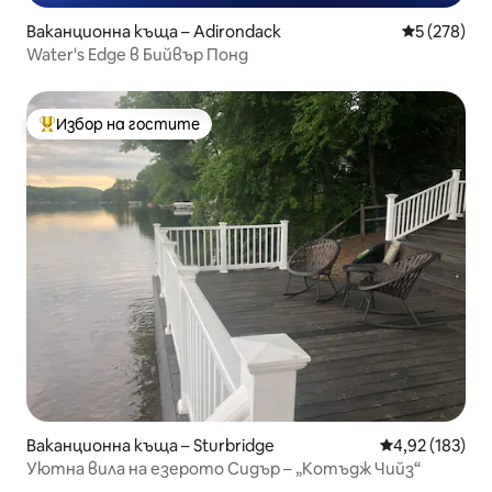
Ваканционна къща – Adirondack
Средна оце
5 (278)
Water's Edge в Бийвър Понд
Избор на гостите
Най-популярен избор на гостите
Ваканционна къща – Sturbridge
Средна оценка
4,92 (183)
Уютна вила на езерото Сидър – „Котъдж Чийз“