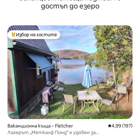
достъп до езеро
Избор на гостите
Най-популярен избор на гостите
Ваканционна къща – Fletcher
Средна оценка
4,99 (197)
Лагерът „Меткалф Понд“ е удобен за
контрабандистите