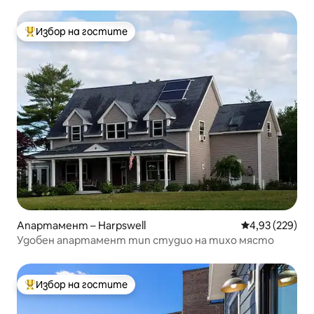
Избор на гостите
Най-популярен избор на гостите
Апартамент – Harpswell
Средна оценка
4,93 (229)
Удобен апартамент тип студио на тихо място
Избор на гостите
Най-популярен избор на гостите