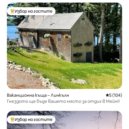
Избор на гостите
Най-популярен избор на гостите
Ваканционна къща – Линкълн
Средна оце
5 (104)
Гнездото ще бъде вашето място за отдих в Мейн!!
Избор на гостите
Най-популярен избор на гостите