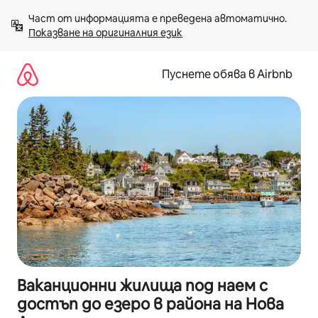
Пропускане
Част от информацията е преведена автоматично. 
към
Показване на оригиналния език
съдържанието
Пуснете обява в Airbnb
Ваканционни жилища под наем с
достъп до езеро в района на Нова