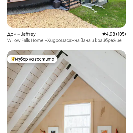
Дом – Jaffrey
Средна оценка
4,98 (105)
Willow Falls Home ~Хидромасажна вана и крайбрежие
Избор на гостите
Най-популярен избор на гостите