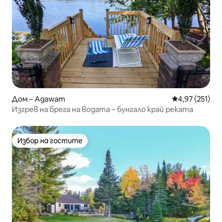
Дом – Agawam
Средна оценка
4,97 (251)
Изгрев на брега на водата – бунгало край реката
Избор на гостите
Избор на гостите