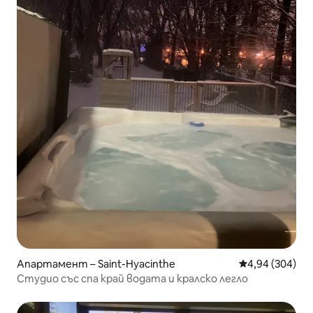
Апартамент – Saint-Hyacinthe
Средна оценка
4,94 (304)
Студио със спа край водата и кралско легло