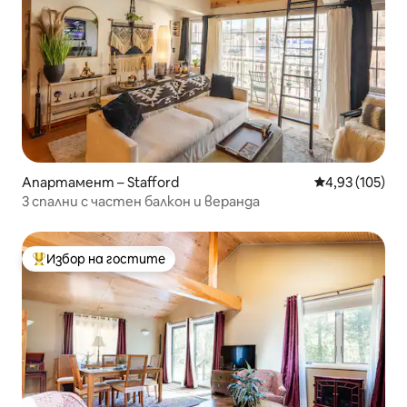
Апартамент – Stafford
Средна оценка
4,93 (105)
3 спални с частен балкон и веранда
Избор на гостите
Най-популярен избор на гостите