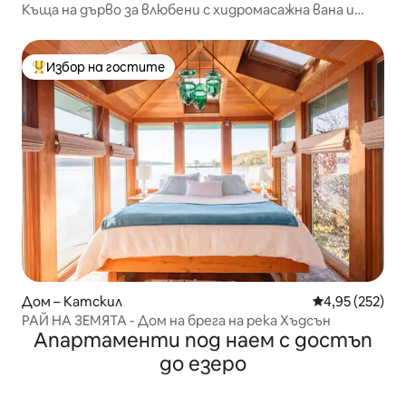
Къща на дърво за влюбени с хидромасажна вана и
сауна
Избор на гостите
Най-популярен избор на гостите
Дом – Катскил
Средна оценка
4,95 (252)
РАЙ НА ЗЕМЯТА - Дом на брега на река Хъдсън
Апартаменти под наем с достъп
до езеро