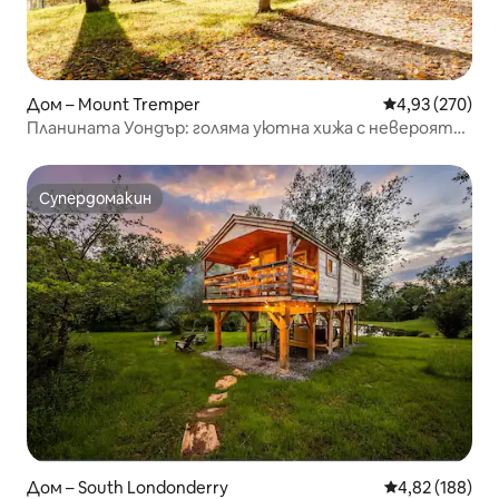
Дом – Mount Tremper
Средна оценка
4,93 (270)
Планината Уондър: голяма уютна хижа с невероятна
гледка
Супердомакин
Супердомакин
Дом – South Londonderry
Средна оценка
4,82 (188)