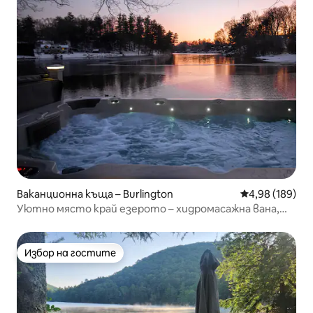
Ваканционна къща – Burlington
Средна оценка
4,98 (189)
Уютно място край езерото – хидромасажна вана,
огнище, ски писти на 20 минути
Избор на гостите
Избор на гостите