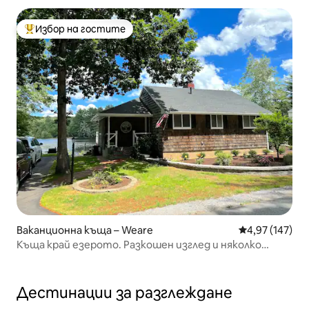
Избор на гостите
Най-популярен избор на гостите
Ваканционна къща – Weare
Средна оценка
4,97 (147)
Къща край езерото. Разкошен изглед и няколко
лодки.
Дестинации за разглеждане