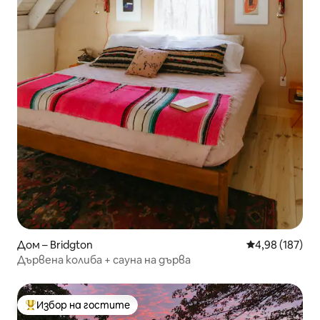
Дом – Bridgton
Средна оценка
4,98 (187)
Дървена колиба + сауна на дърва
Избор на гостите
Най-популярен избор на гостите