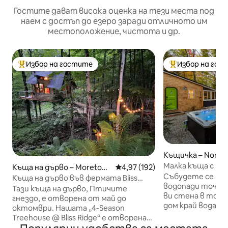
Гостите дават висока оценка на тези места под
наем с достъп до езеро заради отличното им
местоположение, чистота и др.
Избор на гостите
Избор на гос
Най-популярен избор на гостите
Най-популярен 
Къщичка – Norwa
Малка къща с ка
Къща на дърво – Moretow
Средна оценка: 4,97 от 5, 192
4,97 (192)
стени и хидрома
Събудете се на 
n
Къща на дърво във фермата Bliss
водопади точно
Ridge - най-добрите гледки във VT!
Тази къща на дърво, Птичите
ви стена в този
гнездо, е отворена от май до
дом край водата
октомври. Нашата „4-Season
Самостоятелна 
Treehouse @ Bliss Ridge“ е отворена
с изглед към рек
целогодишно: