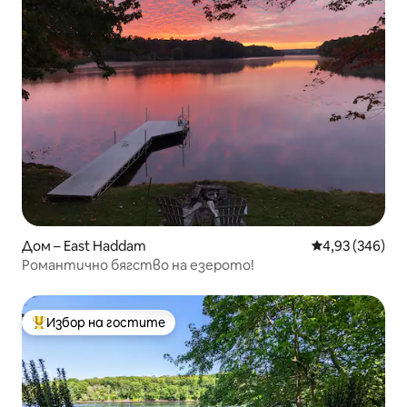
Дом – East Haddam
Средна оценка
4,93 (346)
Романтично бягство на езерото!
Избор на гостите
Най-популярен избор на гостите