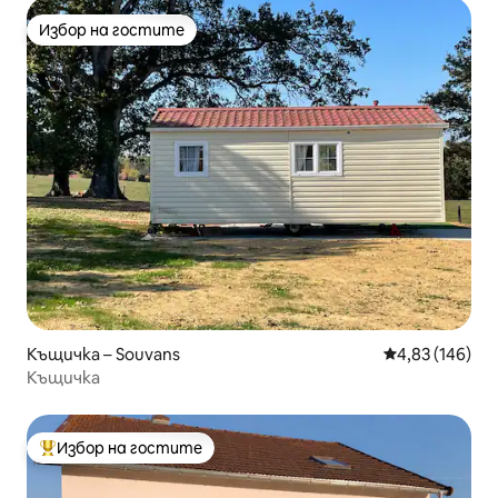
Избор на гостите
Избор на гостите
Къщичка – Souvans
Средна оценка
4,83 (146)
Къщичка
Избор на гостите
Най-популярен избор на гостите