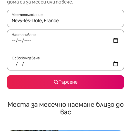
дома си за месец или повече.
Местоположение
Когато резултатите се покажат, използвайте клавишите 
Настаняване
Освобождаване
Търсене
Места за месечно наемане близо до
вас