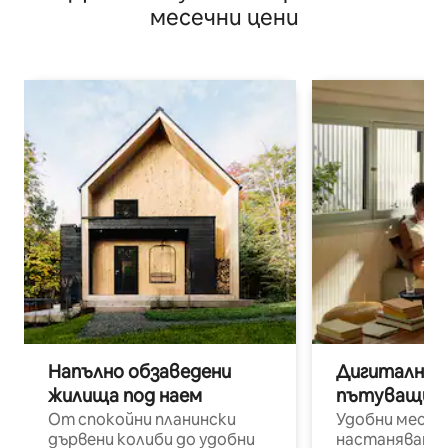
месечни цени
Напълно обзаведени
Дигитални н
жилища под наем
пътуващи п
От спокойни планински
Удобни места
дървени колиби до удобни
настаняване 