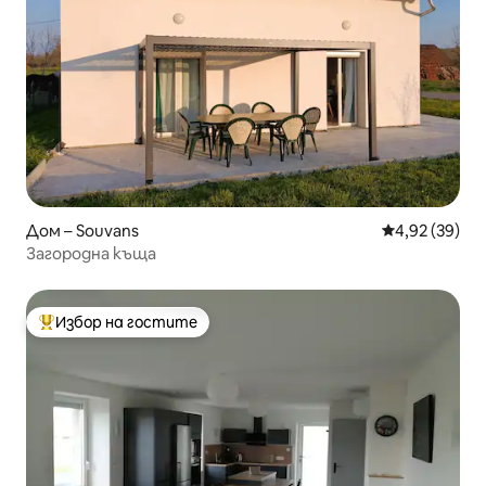
Дом – Souvans
Средна оценк
4,92 (39)
Загородна къща
Избор на гостите
Най-популярен избор на гостите