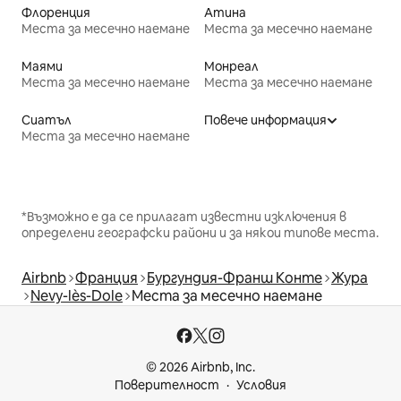
Флоренция
Атина
Места за месечно наемане
Места за месечно наемане
Маями
Монреал
Места за месечно наемане
Места за месечно наемане
Сиатъл
Повече информация
Места за месечно наемане
*Възможно е да се прилагат известни изключения в
определени географски райони и за някои типове места.
Airbnb
Франция
Бургундия-Франш Конте
Жура
Nevy-lès-Dole
Места за месечно наемане
© 2026 Airbnb, Inc.
Поверителност
Условия