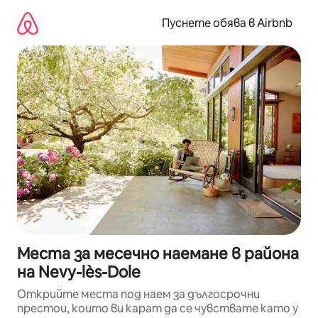
Пропускане
към
Пуснете обява в Airbnb
съдържанието
Места за месечно наемане в района
на Nevy-lès-Dole
Открийте места под наем за дългосрочни
престои, които ви карат да се чувствате като у