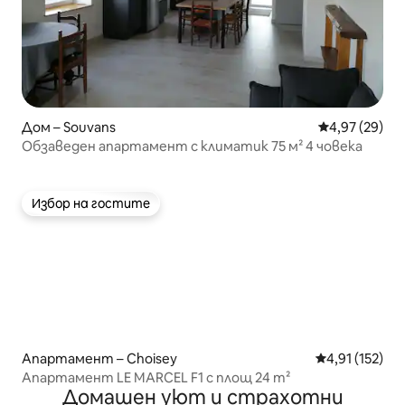
Дом – Souvans
Средна оценк
4,97 (29)
Обзаведен апартамент с климатик 75 м² 4 човека
Избор на гостите
Избор на гостите
Апартамент – Choisey
Средна оценка
4,91 (152)
Апартамент LE MARCEL F1 с площ 24 m²
Домашен уют и страхотни