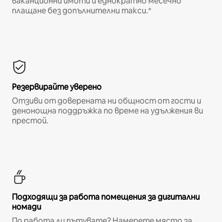
ваканционни имоти и еднократно месечно
плащане без допълнителни такси.*
Резервирайте уверено
Отзиви от доверената ни общност от гости и
денонощна поддръжка по време на удължения ви
престой.
Подходящи за работа помещения за дигитални
номади
По работа ли пътувате? Намерете място за