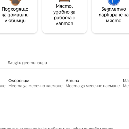
Място,
Подходящо
Безплатно
удобно за
за домашни
паркиране на
работа с
любимци
място
лаптоп
Близки дестинации
Флоренция
Атина
Ма
ане
Места за месечно наемане
Места за месечно наемане
Ме
определени географски райони и за някои типове места.