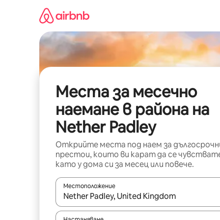
Пропускане
към
съдържанието
Места за месечно
наемане в района на
Nether Padley
Открийте места под наем за дългосрочн
престои, които ви карат да се чувстват
като у дома си за месец или повече.
Местоположение
Когато резултатите се покажат, използвайт
Настаняване