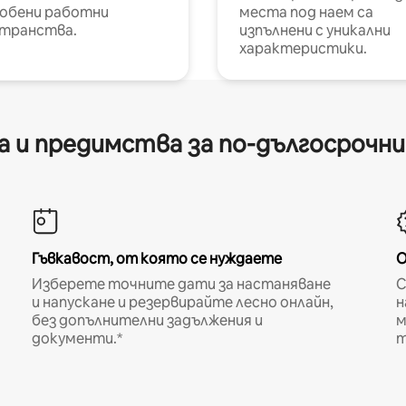
обени работни
места под наем са
транства.
изпълнени с уникални
характеристики.
 и предимства за по-дългосрочн
Гъвкавост, от която се нуждаете
О
Изберете точните дати за настаняване
С
и напускане и резервирайте лесно онлайн,
н
без допълнителни задължения и
м
документи.*
т