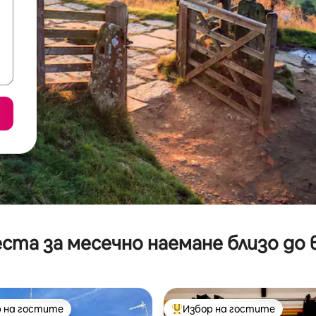
ста за месечно наемане близо до 
 на гостите
Избор на гостите
улярен избор на гостите
Най-популярен избор на гос