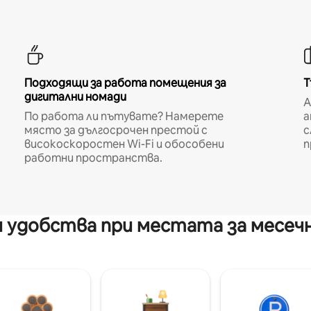
Подходящи за работа помещения за
Т
дигитални номади
A
По работа ли пътувате? Намерете
а
място за дългосрочен престой с
с
високоскоростен Wi-Fi и обособени
п
работни пространства.
 удобства при местата за месеч