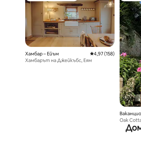
Хамбар – Ейъм
Средна оценка: 4,97 о
4,97 (158)
Хамбарът на Джейкъбс, Еям
Ваканцио
рсейдж
Oak Cott
Дом
къща в 