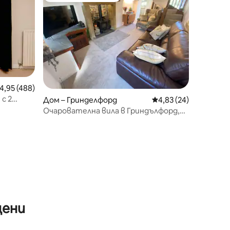
редна оценка: 4,95 от 5, 488 отзива
4,95 (488)
с 2
Дом – Гринделфорд
Средна оценка: 4,83
4,83 (24)
Очарователна вила в Гриндълфорд,
Пийк Дистрикт
цени