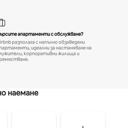
ърсите апартаменти с обслужване?
irbnb разполага с напълно обзаведени
партаменти, идеални за настаняване на
лужители, корпоративни жилища и
реместване.
но наемане