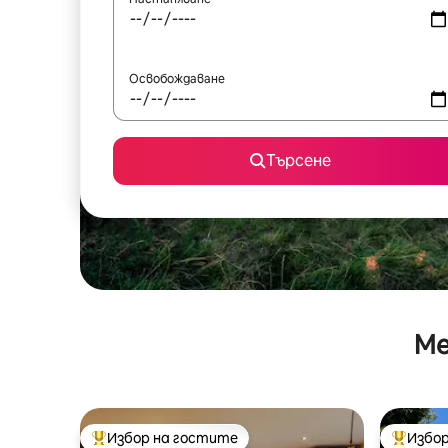
Освобождаване
Търсене
Ме
Избор на гостите
Избор
Най-популярен избор на гостите
Най-поп