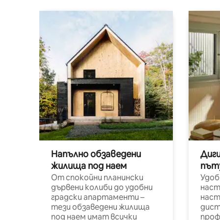
Напълно обзаведени
Диг
жилища под наем
път
От спокойни планински
Удоб
дървени колиби до удобни
наст
градски апартаменти –
наст
тези обзаведени жилища
дист
под наем имат всички
проф