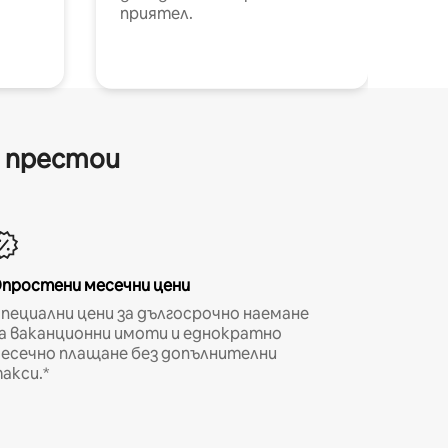
приятел.
и престои
простени месечни цени
пециални цени за дългосрочно наемане
а ваканционни имоти и еднократно
есечно плащане без допълнителни
акси.*