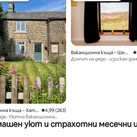
т 5, 158 отзива
Ваканционна къща – Шеф
С
ийлд
Домът на дядо - изискан дом 
спални, удобен и уютен
нна къща – Хате
Средна оценка: 4,99 от 5, 263 отзива
4,99 (263)
age. Уютна ваканционна
ашен уют и страхотни месечни 
Хедърсейдж