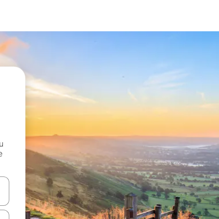
и
е
е клавишите със стрелки нагоре и надолу или навигирайте с д