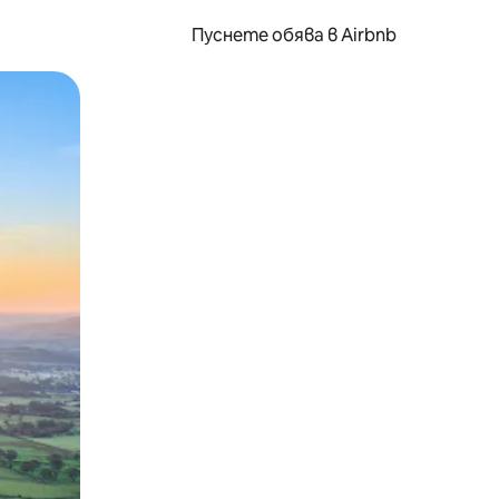
Пуснете обява в Airbnb
окосване или плъзгане.