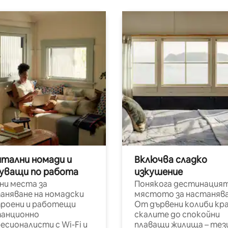
итални номади и
Включва сладко
уващи по работа
изкушение
ни места за
Понякога дестинацият
аняване на номадски
мястото за настанява
роени и работещи
От дървени колиби кр
анционно
скалите до спокойни
есионалисти с Wi-Fi и
плаващи жилища – тез