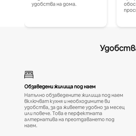
удобства на дома.
обос
прос
Удобства
Обзаведени жилища под наем
Напълно обзаведените жилища под наем
включват кухня и необходимите ви
удобства, за да живеете удобно за месец
или повече. Това е перфектната
алтернатива на преотдаването под
наем.