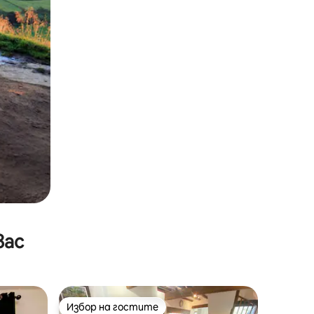
вас
Избор на гостите
тите
Избор на гостите