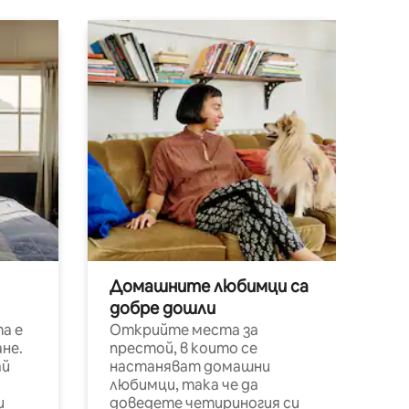
Домашните любимци са
добре дошли
а е
Открийте места за
не.
престой, в които се
ай
настаняват домашни
любимци, така че да
и
доведете четириногия си