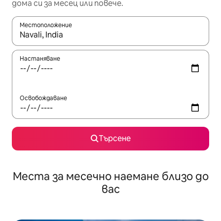
дома си за месец или повече.
Местоположение
Когато резултатите се покажат, използвайте клавишите 
Настаняване
Освобождаване
Търсене
Места за месечно наемане близо до
вас