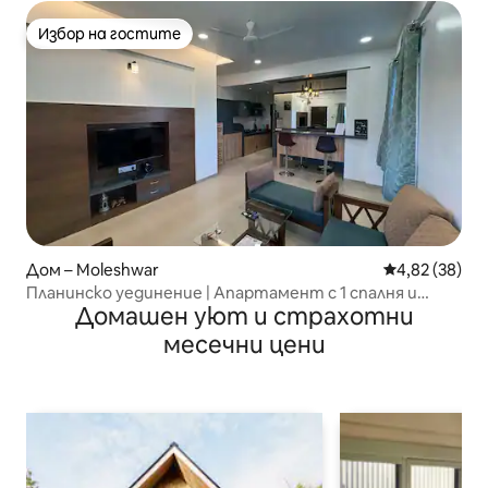
Избор на гостите
Избор на гостите
Дом – Moleshwar
Средна оценк
4,82 (38)
Планинско уединение | Апартамент с 1 спалня и
Домашен уют и страхотни
всекидневна с тревна площ 04
месечни цени