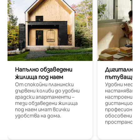
Напълно обзаведени
Дигитални н
жилища под наем
пътуващи п
От спокойни планински
Удобни места
дървени колиби до удобни
настаняване 
градски апартаменти –
настроени и
тези обзаведени жилища
дистанционн
под наем имат всички
професионалис
удобства на дома.
обособени р
пространств