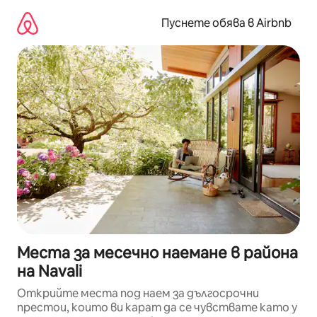
Пропускане
към
Пуснете обява в Airbnb
съдържанието
Места за месечно наемане в района
на Navali
Открийте места под наем за дългосрочни
престои, които ви карат да се чувствате като у