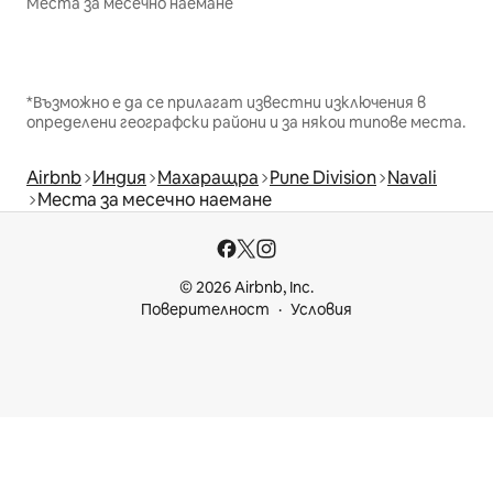
Места за месечно наемане
*Възможно е да се прилагат известни изключения в
определени географски райони и за някои типове места.
Airbnb
Индия
Махаращра
Pune Division
Navali
Места за месечно наемане
© 2026 Airbnb, Inc.
Поверителност
Условия