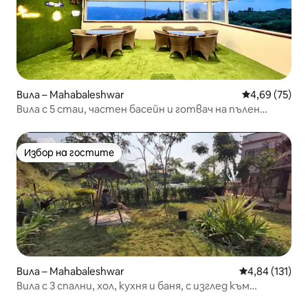
Вила – Mahabaleshwar
Средна оценк
4,69 (75)
Вила с 5 стаи, частен басейн и готвач на пълен
работен ден
Избор на гостите
Избор на гостите
Вила – Mahabaleshwar
Средна оценка
4,84 (131)
Вила с 3 спални, хол, кухня и баня, с изглед към
долината Махаблешвар и климатик