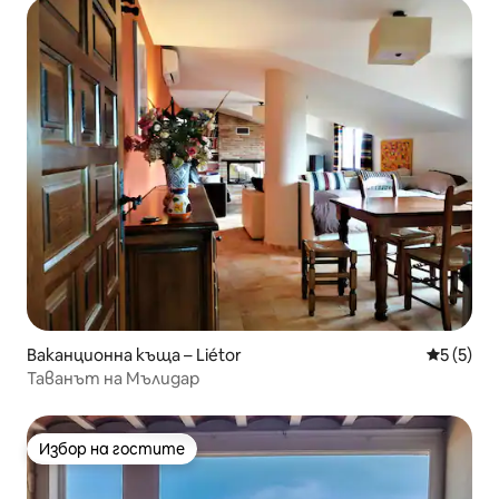
Ваканционна къща – Liétor
Средна о
5 (5)
Таванът на Мълидар
Избор на гостите
Избор на гостите