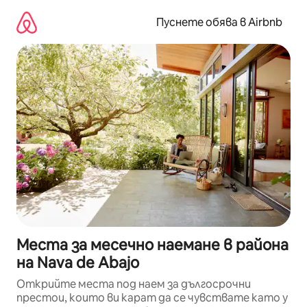
Пропускане
към
Пуснете обява в Airbnb
съдържанието
Места за месечно наемане в района
на Nava de Abajo
Открийте места под наем за дългосрочни
престои, които ви карат да се чувствате като у