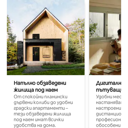
Напълно обзаведени
Дигитални н
жилища под наем
пътуващи п
От спокойни планински
Удобни места
дървени колиби до удобни
настаняване 
градски апартаменти –
настроени и
тези обзаведени жилища
дистанционн
под наем имат всички
професионалис
удобства на дома.
обособени р