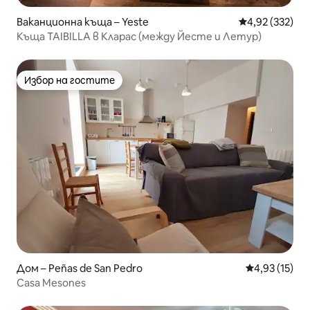
Ваканционна къща – Yeste
Средна оценка
4,92 (332)
Къща TAIBILLA в Кларас (между Йесте и Летур)
Избор на гостите
Избор на гостите
Дом – Peñas de San Pedro
Средна оценк
4,93 (15)
Casa Mesones