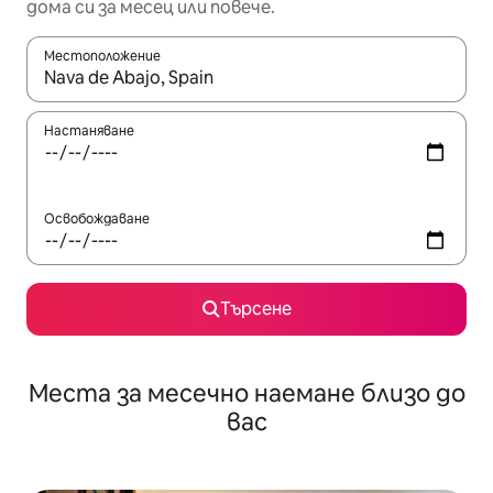
дома си за месец или повече.
Местоположение
Когато резултатите се покажат, използвайте клавишите 
Настаняване
Освобождаване
Търсене
Места за месечно наемане близо до
вас