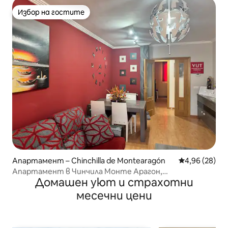
Избор на гостите
Избор на гостите
Апартамент – Chinchilla de Montearagón
Средна оценк
4,96 (28)
Апартамент в Чинчила Монте Арагон,
Домашен уют и страхотни
средновековно село
месечни цени