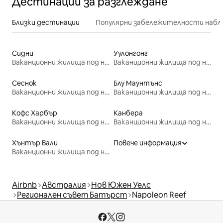
Дестинации за разглеждане
Близки дестинации
Популярни забележителности набл
Сидни
Уулонгонг
Ваканционни жилища под наем
Ваканционни жилища под наем
Сеснок
Блу Маунтънс
Ваканционни жилища под наем
Ваканционни жилища под наем
Кофс Харбър
Канбера
Ваканционни жилища под наем
Ваканционни жилища под наем
Хънтър Вали
Повече информация
Ваканционни жилища под наем
Airbnb
Австралия
Нов Южен Уелс
Регионален съвет Батърст
Napoleon Reef