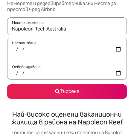
Намерете и резервирайте уникални места за
престой чрез Airbnb
Местоположение
Когато резултатите се покажат, използвайте клавишите 
Настаняване
Освобождаване
Търсене
Най-високо оценени ваканционни
жилища в района на Napoleon Reef
Гостите са съгласни: тези престои са високо