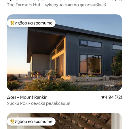
The Farmers Hut – луксозно място за почивка в
провинцията!
Избор на гостите
Най-популярен избор на гостите
Дом – Mount Rankin
Средна оценк
4,94 (72)
Уиски Рок - селска релаксация
Избор на гостите
Най-популярен избор на гостите