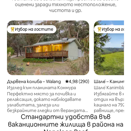
оценени заради тяхното местоположение,
чистота и др.
Избор на гостите
Избор на гос
Най-популярен избор на гостите
Най-популярен 
Дървена колиба – Walang
Средна оценка: 4,98 от 5, 290
4,98 (290)
Шале́ – Канимбла
Изглед към планината Конмура
Шале́ Kanimbla
Перфектно място за почивка и
Избягайте в на
релаксация, докато наблюдавате
отдих на върха 
уалабитата, залеза или
кацнало на 792 
безкрайните гледки от верандата
равнище, предла
Стандартни удобства във
или от наблюдателните площадки.
360 - градусова 
Колибата е модерна студийна
планини. Наслад
ваканционните жилища в района на
колиба с отворено пространство, в
сауна, облицован