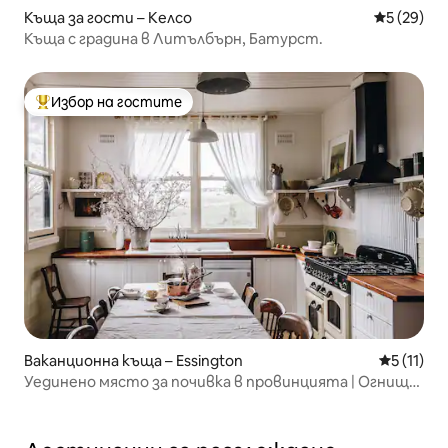
Къща за гости – Келсо
Средна оц
5 (29)
Къща с градина в Литълбърн, Батурст.
Избор на гостите
Най-популярен избор на гостите
Ваканционна къща – Essington
Средна оц
5 (11)
Уединено място за почивка в провинцията | Огнище
| Оберон