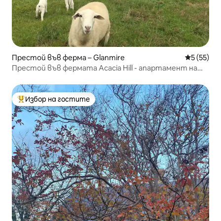
Престой във ферма – Glanmire
Средна оц
5 (55)
Престой във фермата Acacia Hill - апартамент на
баба
Избор на гостите
Най-популярен избор на гостите