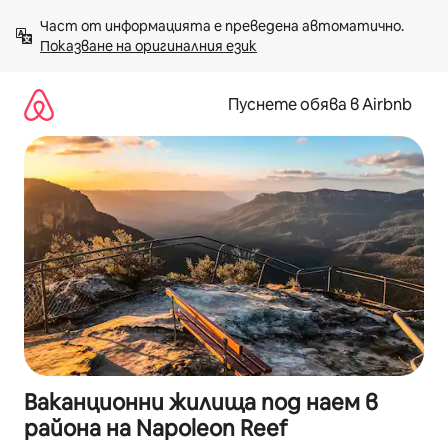
Пропускане
Част от информацията е преведена автоматично. 
към
Показване на оригиналния език
съдържанието
Пуснете обява в Airbnb
Ваканционни жилища под наем в
района на Napoleon Reef