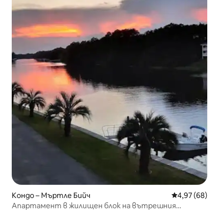
Кондо – Мъртле Бийч
Средна оценк
4,97 (68)
Апартамент в жилищен блок на вътрешния
крайбрежен воден път!