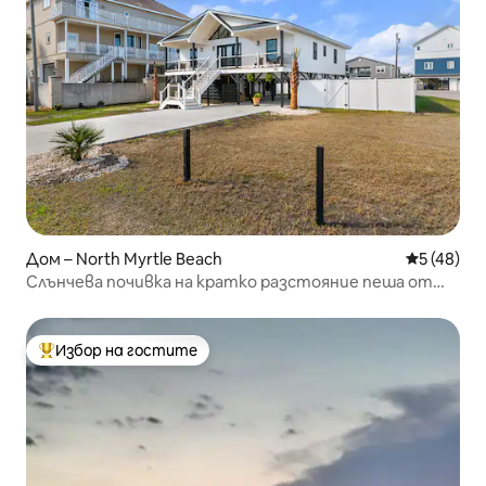
Дом – North Myrtle Beach
Средна оц
5 (48)
Слънчева почивка на кратко разстояние пеша от
плажа
Избор на гостите
Най-популярен избор на гостите