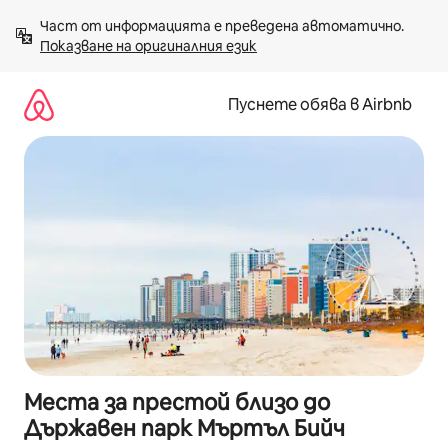
Пропускане
Част от информацията е преведена автоматично. 
към
Показване на оригиналния език
съдържанието
Пуснете обява в Airbnb
Места за престой близо до
Държавен парк Мъртъл Бийч