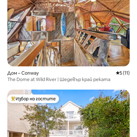
Дом – Conway
Средна оц
5 (11)
The Dome at Wild River | Шедевър край реката
Избор на гостите
Най-популярен избор на гостите