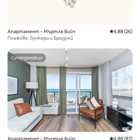
Апартамент – Мъртле Бийч
Средна оценк
4,88 (26)
Плажове, бункери и Бродуей
Супердомакин
Супердомакин
Апартамент – Мъртле Бийч
Средна оценк
4,88 (82)