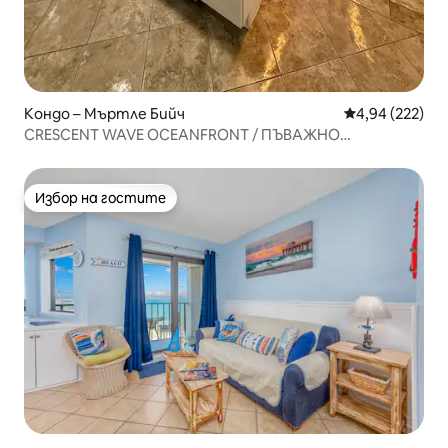
Кондо – Мъртле Бийч
Средна оценка
4,94 (222)
CRESCENT WAVE OCEANFRONT / ПЪВАЖНО
местоположение
Избор на гостите
Избор на гостите