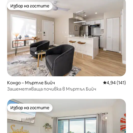
Избор на гостите
Избор на гостите
Кондо – Мъртле Бийч
Средна оценка
4,94 (141)
Зашеметяваща почивка в Мъртъл Бийч
Избор на гостите
Избор на гостите