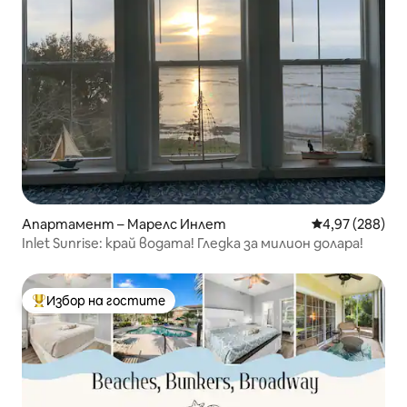
Апартамент – Марелс Инлет
Средна оценка
4,97 (288)
Inlet Sunrise: край водата! Гледка за милион долара!
Избор на гостите
Най-популярен избор на гостите