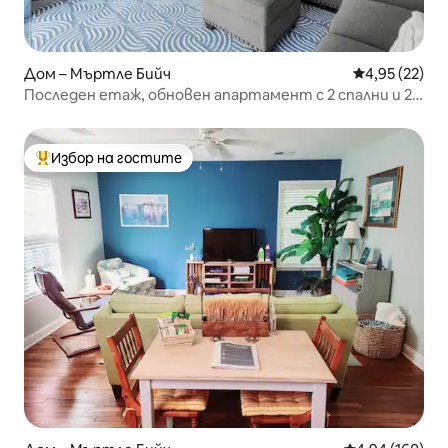
Дом – Мъртле Бийч
Средна оценк
4,95 (22)
Последен етаж, обновен апартамент с 2 спални и 2
бани!
Избор на гостите
Най-популярен избор на гостите