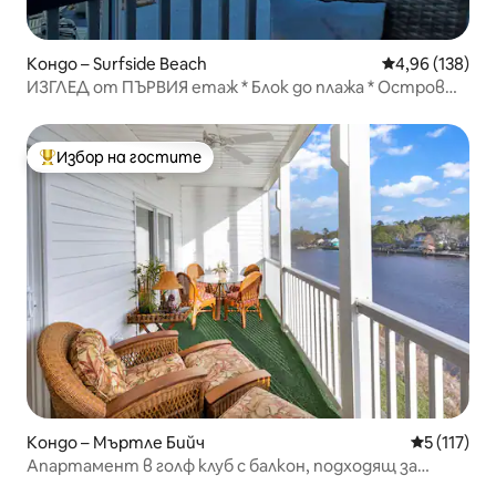
Кондо – Surfside Beach
Средна оценка
4,96 (138)
ИЗГЛЕД от ПЪРВИЯ етаж * Блок до плажа * Остров
Мечта
Избор на гостите
Най-популярен избор на гостите
Кондо – Мъртле Бийч
Средна оце
5 (117)
Апартамент в голф клуб с балкон, подходящ за
кучета