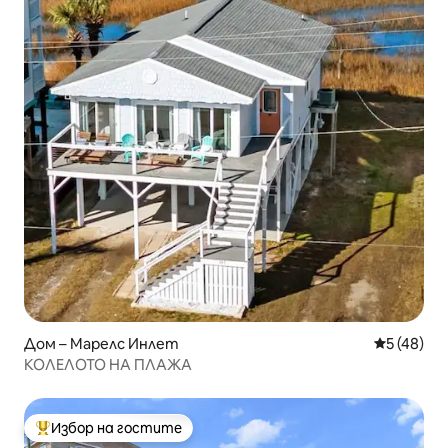
Дом – Марелс Инлет
Средна оц
5 (48)
КОЛЕЛОТО НА ПЛАЖА
Избор на гостите
Най-популярен избор на гостите