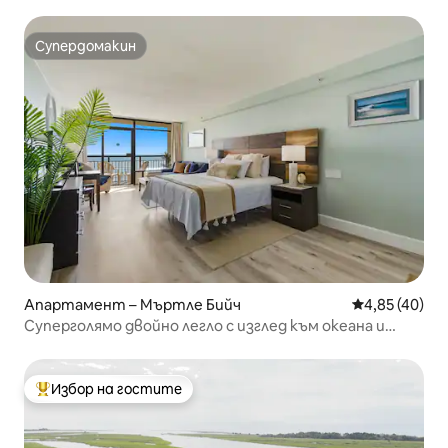
Супердомакин
Супердомакин
Апартамент – Мъртле Бийч
Средна оценк
4,85 (40)
Суперголямо двойно легло с изглед към океана и
страхотни удобства!
Избор на гостите
Най-популярен избор на гостите