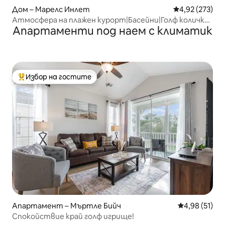
Дом – Марелс Инлет
Средна оценка
4,92 (273)
Атмосфера на плажен курорт|Басейни|Голф количка|
Апартаменти под наем с климатик
Водна площадка
Избор на гостите
Най-популярен избор на гостите
Апартамент – Мъртле Бийч
Средна оценк
4,98 (51)
Спокойствие край голф игрище!