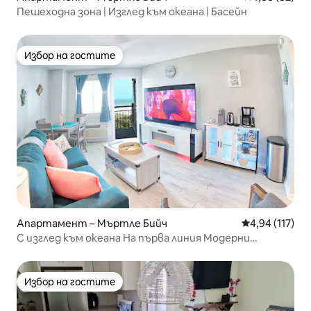
Пешеходна зона | Изглед към океана | Басейн
Избор на гостите
Избор на гостите
Апартамент – Мъртле Бийч
Средна оценка
4,94 (117)
С изглед към океана На първа линия Модерни
Суперголямо двойно легло Басейни Хидромасажни
вани
Избор на гостите
Избор на гостите