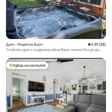
Дом – Мъртле Бийч
Средна оценк
4,95 (88)
Спокоен дом с хидромасажна вана, много близо до
плажа
Избор на гостите
Най-популярен избор на гостите