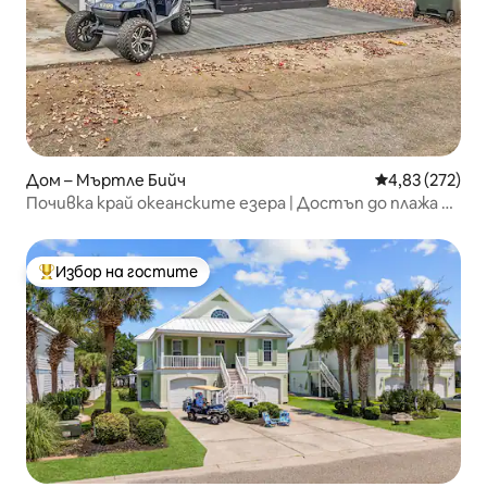
Дом – Мъртле Бийч
Средна оценка
4,83 (272)
Почивка край океанските езера | Достъп до плажа и
телевизия на открито
Избор на гостите
Най-популярен избор на гостите