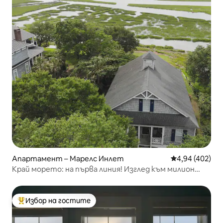
Апартамент – Марелс Инлет
Средна оценка
4,94 (402)
Край морето: на първа линия! Изглед към милион
долара!
Избор на гостите
Най-популярен избор на гостите