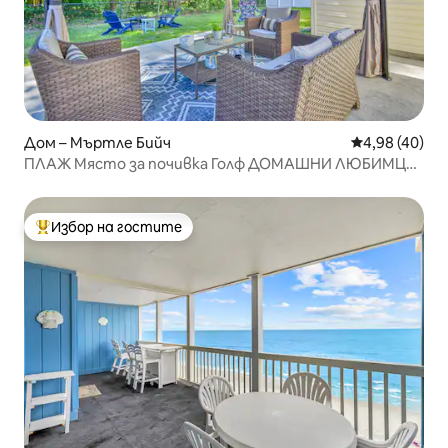
Дом – Мъртле Бийч
Средна оценк
4,98 (40)
ПЛАЖ Място за почивка Голф ДОМАШНИ ЛЮБИМЦИ
Велосипедисти са добре дошли Ограден двор
Избор на гостите
Най-популярен избор на гостите