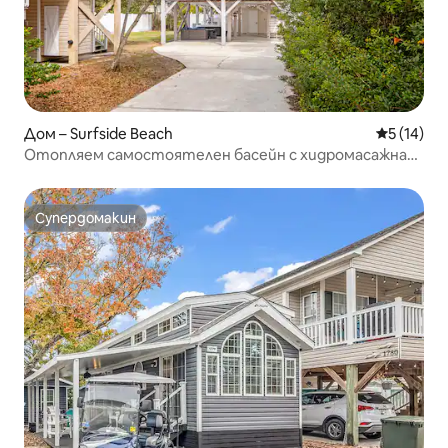
Дом – Surfside Beach
Средна оц
5 (14)
Отопляем самостоятелен басейн с хидромасажна
вана, 1 минута пеша до плажа
Супердомакин
Супердомакин