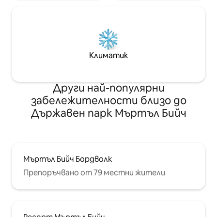
Климатик
Други най-популярни
забележителности близо до
Държавен парк Мъртъл Бийч
Мъртъл Бийч Бордволк
Препоръчвано от 79 местни жители