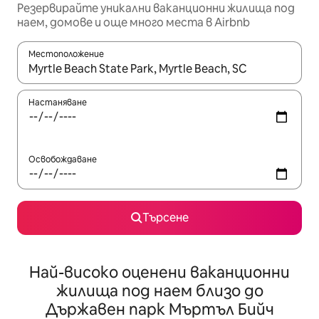
Резервирайте уникални ваканционни жилища под
наем, домове и още много места в Airbnb
Местоположение
Когато резултатите се покажат, използвайте клавишите 
Настаняване
Освобождаване
Търсене
Най-високо оценени ваканционни
жилища под наем близо до
Държавен парк Мъртъл Бийч