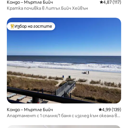
Кондо – Мъртле Бийч
Средна оценка
4,87 (117)
Кратка почивка в Литъл Бийч Хейвън
Избор на гостите
Най-популярен избор на гостите
Кондо – Мъртле Бийч
Средна оценка
4,99 (139)
Апартамент с 1 спалня/1 баня с изглед към океана в
Мъртъл Бийч, ХУБАВ!