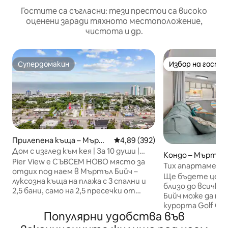
Гостите са съгласни: тези престои са високо
оценени заради тяхното местоположение,
чистота и др.
Супердомакин
Избор на гости
Супердомакин
Избор на гости
Прилепена къща – Мъртл
Средна оценка: 4,89 от 5, 392
4,89 (392)
е Бийч
Дом с изглед към кея | За 10 души |
Кондо – Мъртле
Подходящ за домашни любимци
Pier View е СЪВСЕМ НОВО място за
Тих апартамент,
отдих под наем в Мъртъл Бийч –
паркинг и безпл
Ще бъдете цент
луксозна къща на плажа с 3 спални и
близо до всичко
2,5 бани, само на 2,5 пресечки от
Бийч може да пре
пясъка! Този подходящ за семейства
курорта Golf Col
дом, в който могат да се настанят
Популярни удобства във
безплатен парки
10 души и са позволени домашни
пране в апарта