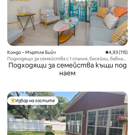
Кондо – Мъртле Бийч
Средна оценка
4,93 (115)
Подходящо за семейства с 1 спалня, басейни, бавна
Подходящи за семейства къщи под
река!
наем
Избор на гостите
Най-популярен избор на гостите