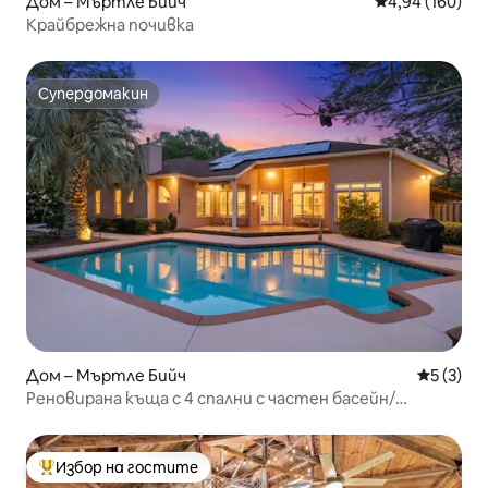
Дом – Мъртле Бийч
Средна оценка
4,94 (160)
Крайбрежна почивка
Супердомакин
Супердомакин
Дом – Мъртле Бийч
Средна о
5 (3)
Реновирана къща с 4 спални с частен басейн/
хидромасажна вана
Избор на гостите
Най-популярен избор на гостите