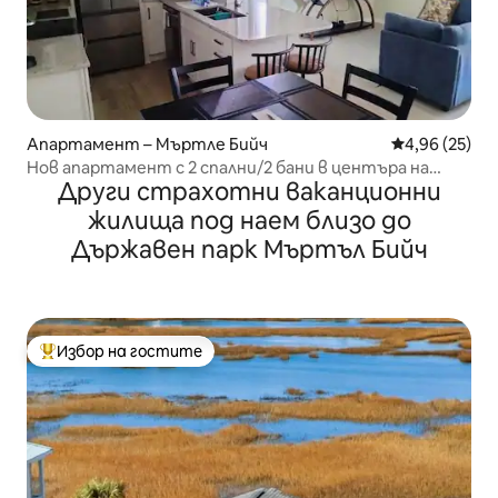
Апартамент – Мъртле Бийч
Средна оценк
4,96 (25)
Нов апартамент с 2 спални/2 бани в центъра на
Други страхотни ваканционни
Гранд Странд
жилища под наем близо до
Държавен парк Мъртъл Бийч
Избор на гостите
Най-популярен избор на гостите