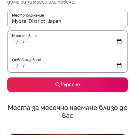
дома си за месец или повече.
Местоположение
Когато резултатите се покажат, използвайте клавишите 
Настаняване
Освобождаване
Търсене
Места за месечно наемане близо до
вас