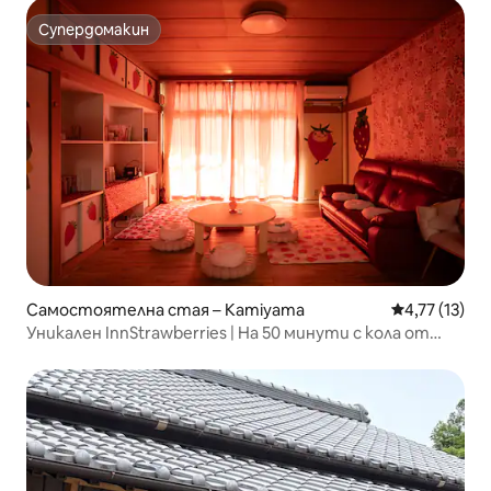
Супердомакин
Супердомакин
Самостоятелна стая – Kamiyama
Средна оценк
4,77 (13)
Уникален InnStrawberries | На 50 минути с кола от
Токушима