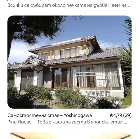
Всички се събират около печката на дърва Наем на
цяла къща
Самостоятелна стая – Yoshinogawa
Средна оценк
4,79 (29)
Pine House Това е къща за гости в японски стил.
Ще ви покажем стаите в зависимост от броя на
резервиралите.