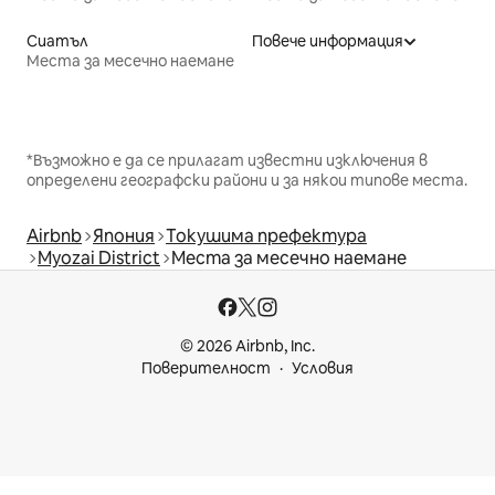
Сиатъл
Повече информация
Места за месечно наемане
*Възможно е да се прилагат известни изключения в
определени географски райони и за някои типове места.
Airbnb
Япония
Токушима префектура
Myozai District
Места за месечно наемане
© 2026 Airbnb, Inc.
Поверителност
Условия