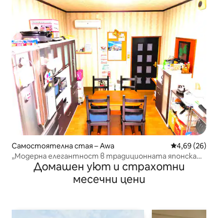
Самостоятелна стая – Awa
Средна оценк
4,69 (26)
„Модерна елегантност в традиционната японска
Домашен уют и страхотни
обстановка“
месечни цени