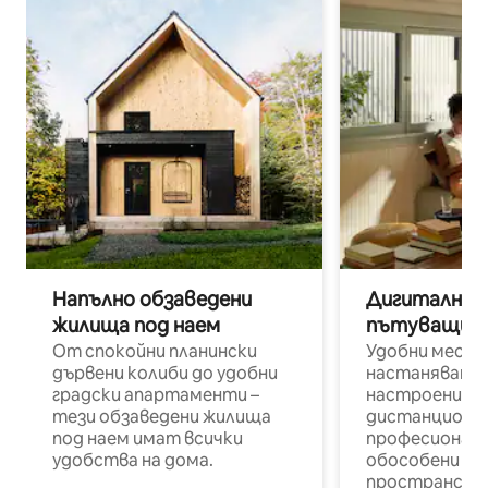
Напълно обзаведени
Дигитални н
жилища под наем
пътуващи п
От спокойни планински
Удобни места
дървени колиби до удобни
настаняване 
градски апартаменти –
настроени и
тези обзаведени жилища
дистанционн
под наем имат всички
професионалис
удобства на дома.
обособени р
пространств