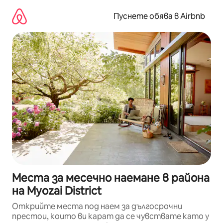
Пропускане
към
Пуснете обява в Airbnb
съдържанието
Места за месечно наемане в района
на Myozai District
Открийте места под наем за дългосрочни
престои, които ви карат да се чувствате като у