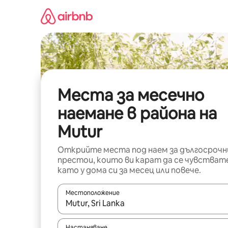
Пропускане
към
съдържанието
Места за месечно
наемане в района на
Mutur
Открийте места под наем за дългосрочн
престои, които ви карат да се чувстват
като у дома си за месец или повече.
Местоположение
Когато резултатите се покажат, използвайт
Настаняване