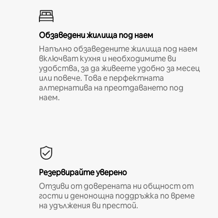
Обзаведени жилища под наем
Напълно обзаведените жилища под наем
включват кухня и необходимите ви
удобства, за да живеете удобно за месец
или повече. Това е перфектната
алтернатива на преотдаването под
наем.
Резервирайте уверено
Отзиви от доверената ни общност от
гости и денонощна поддръжка по време
на удължения ви престой.