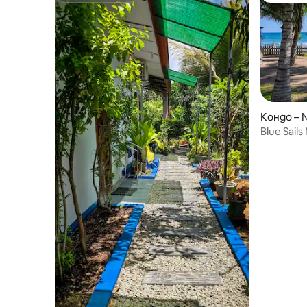
Кондо – Ni
Blue Sail
и градин