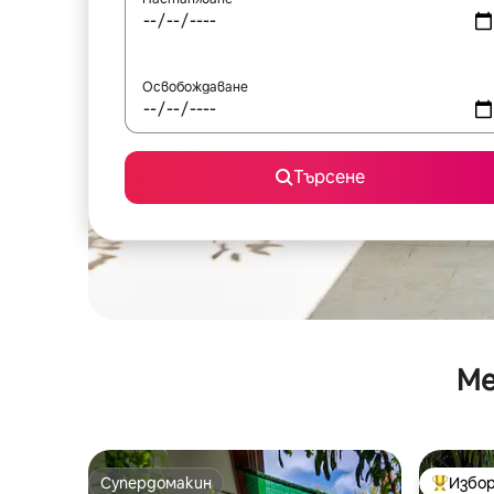
Освобождаване
Търсене
Ме
Супердомакин
Избор
Супердомакин
Най-поп