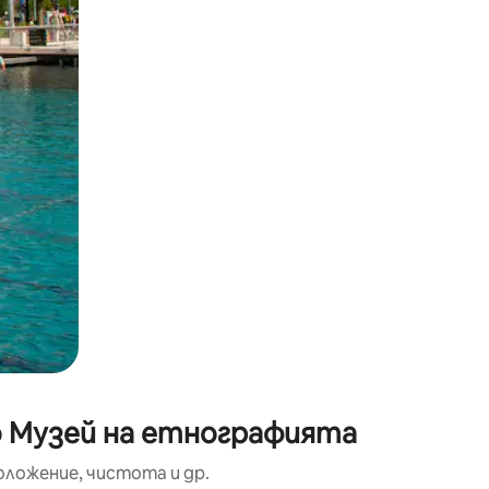
окосване или плъзгане.
о Музей на етнографията
оложение, чистота и др.