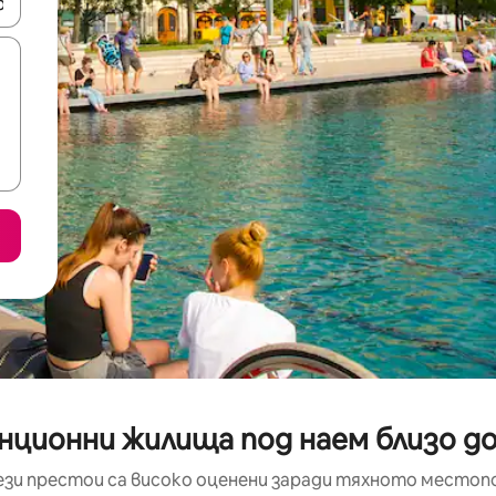
е клавишите със стрелки нагоре и надолу или навигирайте с д
анционни жилища под наем близо д
ези престои са високо оценени заради тяхното местоп