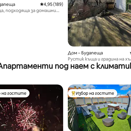
удапеща
Средна оценка: 4,95 от 5, 189 отзива
4,95 (189)
а, подходяща за домашни
Дом – Будапеща
Рустик къща и градина на х
Апартаменти под наем с климати
 на гостите
Избор на гостите
улярен избор на гостите
Най-популярен избор на гос