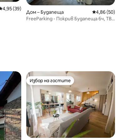
Средна оценка: 4,95 от 5, 39 отзива
4,95 (39)
Дом – Будапеща
Средна оценка: 4,86
4,86 (50)
FreeParking - Покрив Будапеща 6ч, ТВ,
КЛИМАТИК, Wi-Fi
Избор на гостите
Избор на гостите