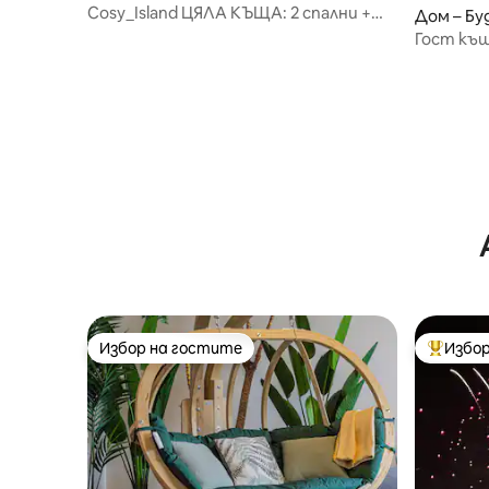
Cosy_Island ЦЯЛА КЪЩА: 2 спални +
Дом – Б
частна градина за 10 души
Гост къщ
любимци
Избор на гостите
Избор
Избор на гостите
Най-поп