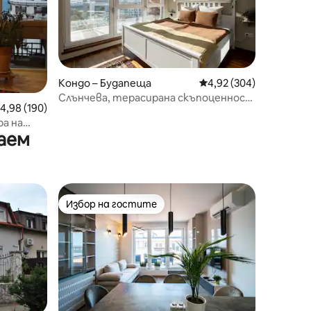
Кондо – Будапеща
Средна оценка: 4,92 
4,92 (304)
Слънчева, терасирана скъпоценност
редна оценка: 4,98 от 5, 190 отзива
4,98 (190)
с паркинг близо до градския парк
а на
аем
Избор на гостите
Избор на гостите