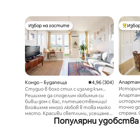
Избор на гостите
Избор
Избор на гостите
Най-поп
Апартам
Кондо – Будапеща
Средна оценка: 4,96 о
4,96 (304)
Историче
Студио в бохо стил с изглед към
близо д
града и планината
Апартам
Решихме да споделим любимия си
центъра
историче
бивш дом с вас, пътешественици!
точно до
Вложихме много любов в това малко
страна. 
място. Красиви светлини, усещане
Популярни удобства 
1889 г. и сега е в хубаво състояние.
за дом и незабравима гледка. Това е
Апартаме
нашето прекрасно, тихо, винаги
качество
светло студио. Защо ни харесва
Оборудва
толкова много? Поради: •