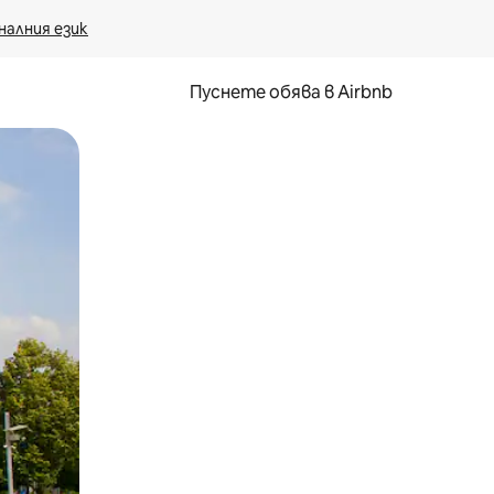
налния език
Пуснете обява в Airbnb