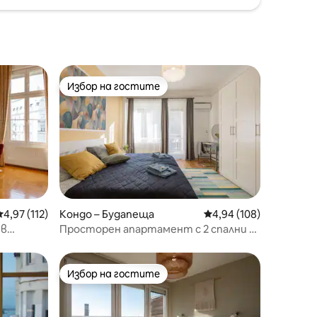
Избор на гостите
тите
Избор на гостите
Средна оценка: 4,97 от 5, 112 отзива
4,97 (112)
Кондо – Будапеща
Средна оценка: 4,94 
4,94 (108)
 в
Просторен апартамент с 2 спални в
близост до площад „Хероите“ и
градския парк
Избор на гостите
тите
Избор на гостите