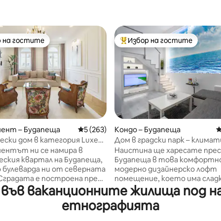
 на гостите
Избор на гостите
улярен избор на гостите
Най-популярен избор на гос
ент – Будапеща
Средна оценка: 5 от 5, 263 отзива
5 (263)
Кондо – Будапеща
С
т 5, 304 отзива
ски дом в категория Luxe
Дом в градски парк – климат
о забележителности в
БЕЗПЛАТЕН гараж и тераса
ентът ни се намира в
Наистина ще харесате прес
ския квартал на Будапеща,
Будапеща в това комфортн
 булеварда ни от северната
модерно дизайнерско лофт
Сградата е построена през
помещение, което има слад
във ваканционните жилища под на
тераса до вратата, гледащ
нтът е с най - високо
двора. Можем да осигурим
етнографията
 във всеки детайл.
БЕЗПЛАТНО ПАРКИРАНЕ.
не: Високоскоростен Wi - Fi,
Апартаментът е разделен н