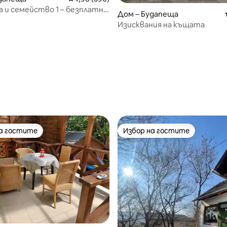
 и семейство 1 – безплатно
Дом – Будапеща
не
Изисквания на къщата
т 5, 243 отзива
на гостите
Избор на гостите
на гостите
Избор на гостите
т 5, 126 отзива