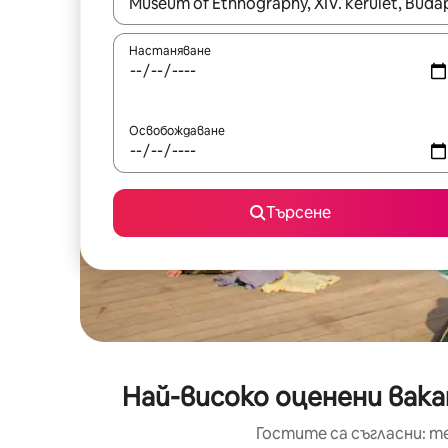
Когато резултатите се покажат, използвайт
Настаняване
Освобождаване
Търсене
Най-високо оценени вак
Гостите са съгласни: т