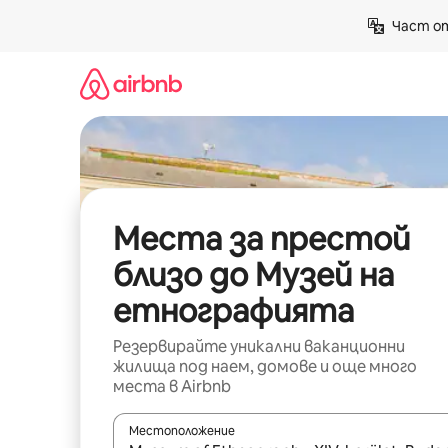
Пропускане
Част от
към
съдържанието
Места за престой
близо до Музей на
етнографията
Резервирайте уникални ваканционни
жилища под наем, домове и още много
места в Airbnb
Местоположение