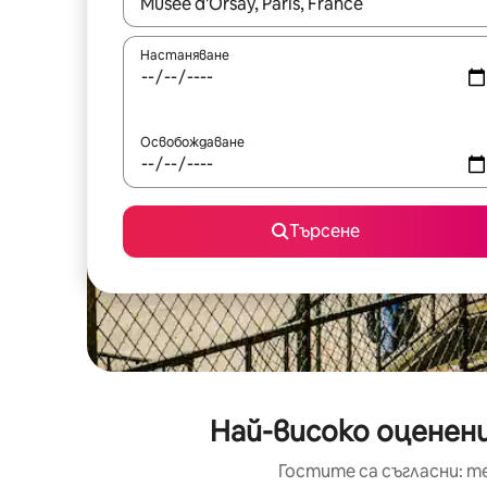
Когато резултатите се покажат, използвайт
Настаняване
Освобождаване
Търсене
Най-високо оценени
Гостите са съгласни: т