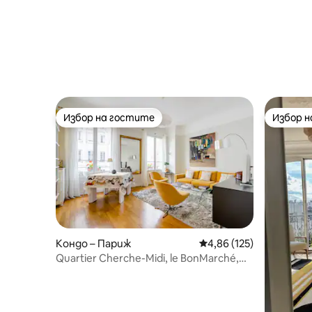
Избор на гостите
Избор 
Избор на гостите
Избор 
Кондо – Париж
Средна оценка: 4,86 о
4,86 (125)
Quartier Cherche-Midi, le BonMarché,
Luxembourg