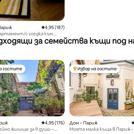
Париж
Средна оценка: 4,95 от 5, 187 отзива
4,95 (187)
артамент/с гледка към
дходящи за семейства къщи под н
ата кула
на гостите
Избор на гостите
на гостите
Най-популярен избор на гос
т 5, 133 отзива
ариж
Средна оценка: 4,95 от 5, 176 отзива
4,95 (176)
Дом – Париж
С
ейно жилище за 9 души –
Моята малка къща в Париж –