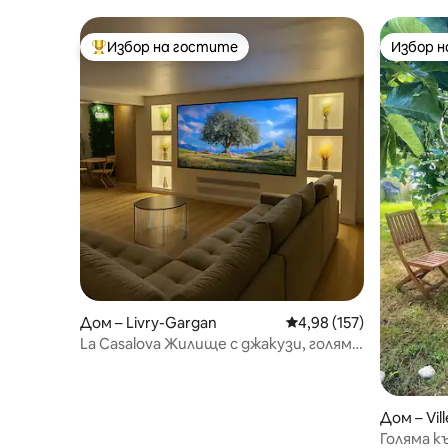
в Париж<>Дисни
Канал С
Избор на гостите
Избор 
Най-популярен избор на гостите
Избор 
Дом – Livry-Gargan
Средна оценка: 4,98 о
4,98 (157)
La Casalova Жилище с джакузи, голям
екран
Дом – Vill
Голяма к