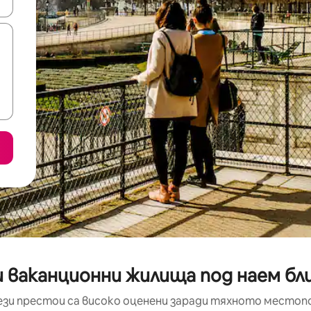
е клавишите със стрелки нагоре и надолу или навигирайте с д
 ваканционни жилища под наем бли
ези престои са високо оценени заради тяхното местоп