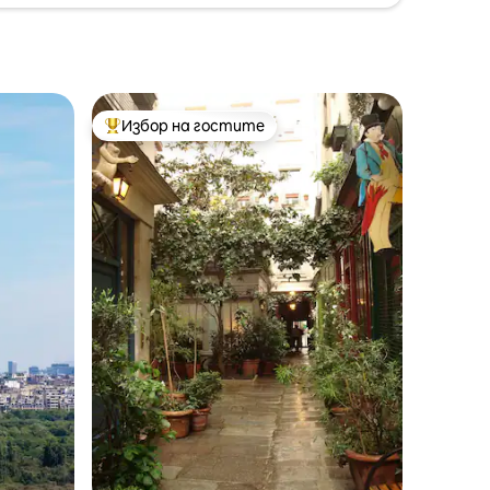
Избор на гостите
тите
Най-популярен избор на гостите