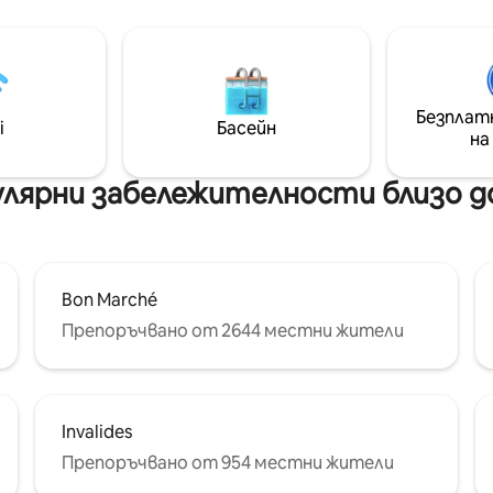
 can only comfortably
улица Сен Оноре с многобро
ate 3 people. Children above
магазини и бутици. Идеално 
 12 years old are welcome. 4.
двойки или малки семейства
kitchen is very well equipped,
1 дете, мястото е комфорт
no dishwashing machine.
изпълнено с красиви книги и
декор, благодарение на нев
Безплат
i
Басейн
вкус на домакина ви.
на
улярни забележителности близо до
Bon Marché
Препоръчвано от 2644 местни жители
Invalides
Препоръчвано от 954 местни жители