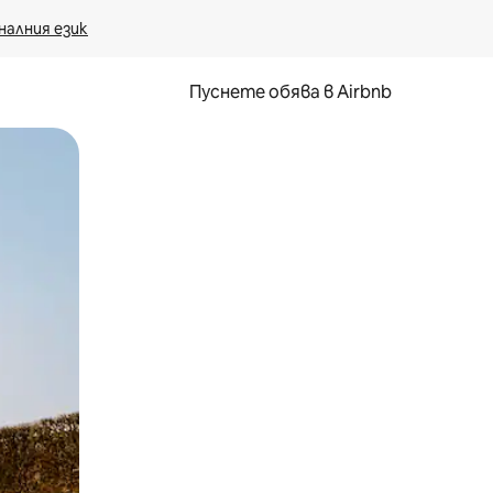
налния език
Пуснете обява в Airbnb