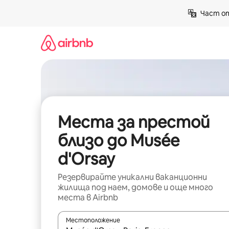
Пропускане
Част от
към
съдържанието
Места за престой
близо до Musée
d'Orsay
Резервирайте уникални ваканционни
жилища под наем, домове и още много
места в Airbnb
Местоположение