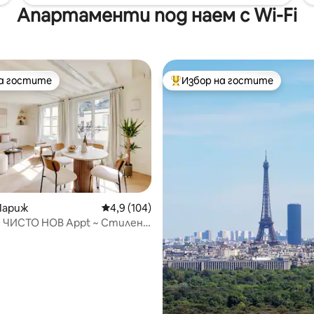
Апартаменти под наем с Wi-Fi
на гостите
Избор на гостите
на гостите
Най-популярен избор на гос
Париж
Средна оценка: 4,9 от 5, 104 отзива
4,9 (104)
s! ЧИСТО НОВ Appt ~ Стилен,
т 5, 239 отзива
и удобен