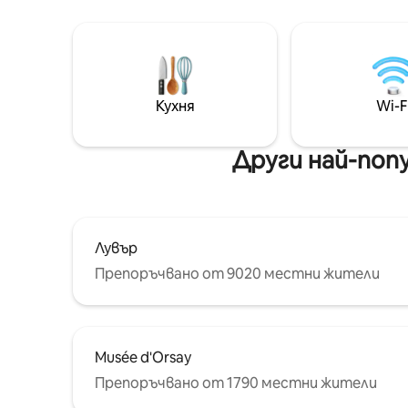
apartment
очарователен балкон за
accommod
сутрешното си кафе или аперитив,
the age of
само на няколко крачки от Шанз -
While the 
Елизе, Авеню Монтен и най -
there is 
добрите музеи. Сгушен в спокоен и
елегантен жилищен квартал с
Кухня
Wi-F
магазини, отворени денонощно,
този апартамент съчетава
комфорт и изключително
Други най-поп
местоположение за незабравим
престой.
Лувър
Препоръчвано от 9020 местни жители
Musée d'Orsay
Препоръчвано от 1790 местни жители