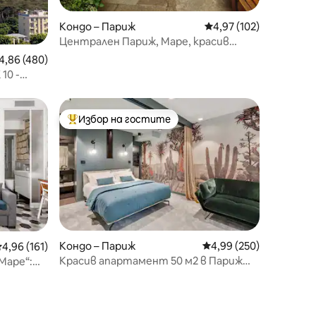
Кондо – Париж
Средна оценка: 4,97 
4,97 (102)
Централен Париж, Маре, красив
дуплекс с тераса
редна оценка: 4,86 от 5, 480 отзива
4,86 (480)
10 -
race
Избор на гостите
Най-популярен избор на гостите
Кондо – Париж
Средна оценка: 4,99 
4,99 (250)
редна оценка: 4,96 от 5, 161 отзива
4,96 (161)
Красив апартамент 50 м2 в Париж
Маре“:
Монмартър