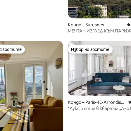
Кондо – Suresnes
С
МЕЧТАН ИЗГЛЕД КЪМ ПАРИЖ 
минутен център 135m2 & Ter
на гостите
Избор на гостите
на гостите
Избор на гостите
т 5, 125 отзива
Кондо – Paris-4E-Arrondisse
С
ment
*Лукс и стил в квартал „Льо 
асансьор, пералня, сушилня