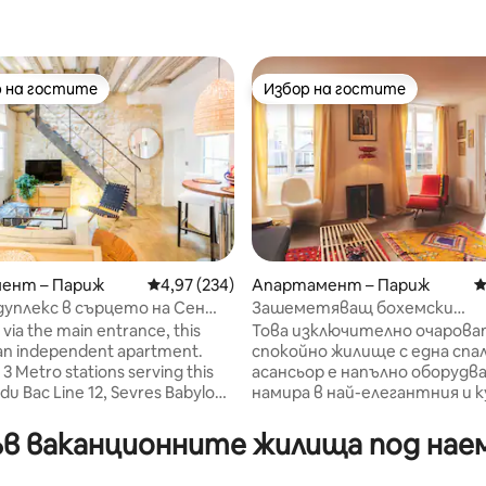
 на гостите
Избор на гостите
улярен избор на гостите
Избор на гостите
ент – Париж
Средна оценка: 4,97 от 5, 234 отзива
4,97 (234)
Апартамент – Париж
С
уплекс в сърцето на Сен
Зашеметяващ бохемски
т 5, 106 отзива
с климатик
апартамент с 1 спалня близо
is
Това изключително очарова
Лувъра
 an independent apartment.
спокойно жилище с една спал
3 Metro stations serving this
асансьор е напълно оборудва
 du Bac Line 12, Sevres Babylone
намира в най-елегантния и 
nd 12 and St. Germain des Pres
район на Париж. Декориран с
бохемски стил със смесица
в ваканционните жилища под наем 
and may not be suitable for
винтидж и модерни мебели,
mited mobility. 3. This
намира между Лувъра и пре