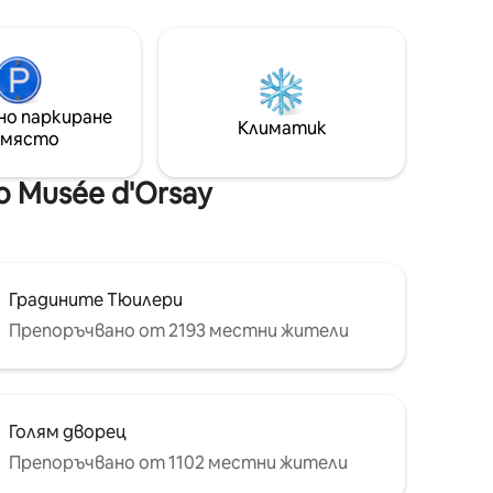
йните ѝ
проектиран за любяща двойка,
за
писател или бизнесмен в търсене на
 с
вдъхновение и стимулация в живота.
но и
Ако искате да направите фотосесия
 японски
в апартамента, любезно ви молим да
ероятния
ни уведомите предварително.
но паркиране
Климатик
 място
 Musée d'Orsay
Градините Тюилери
Препоръчвано от 2193 местни жители
Голям дворец
Препоръчвано от 1102 местни жители