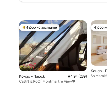
Избор на гостите
Избор 
Най-популярен избор на гостите
Избор 
Кондо – 
So Marai
Кондо – Париж
Средна оценка: 4,94 о
4,94 (239)
слънчев 
CaBiN iE RoOf Montmartre View♥