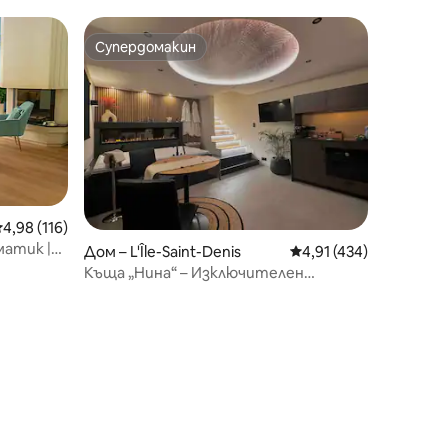
Супердомакин
Супердомакин
редна оценка: 4,98 от 5, 116 отзива
4,98 (116)
матик |
Дом – L'Île-Saint-Denis
Средна оценка: 4,91 
4,91 (434)
Къща „Нина“ – Изключителен
апартамент 1