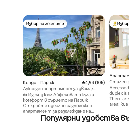
Избор на гостите
Избор
Избор на гостите
Най-поп
Апартам
Стилен д
Кондо – Париж
Средна оценка: 4,94 о
4,94 (106)
Жермен 
Accessed via the main entrance, th
Луксозен апартамент за двама/
duplex is
изглед към Айфеловата кула
🏡 Изглед към Айфеловата кула и
There are 
комфорт в сърцето на Париж
area: Rue
Открийте идеално разположен
Line 10 a
апартамент за разглеждане на
line 4. The apartment has an interior
Популярни удобства въ
Париж със спираща дъха гледка към
stairway 
Айфеловата кула и парижките
those with li
покриви. Насладете се на