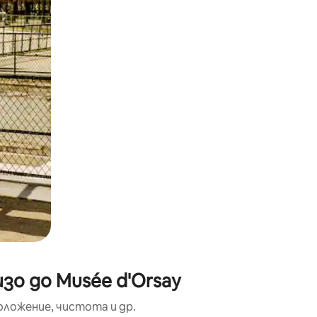
окосване или плъзгане.
зо до Musée d'Orsay
оложение, чистота и др.