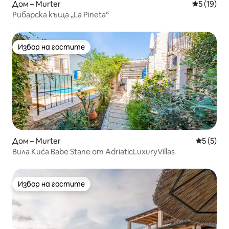
Дом – Murter
Средна оц
5 (19)
Рибарска къща „La Pineta“
Избор на гостите
Избор на гостите
Дом – Murter
Средна о
5 (5)
Вила Kuća Babe Stane от AdriaticLuxuryVillas
Избор на гостите
Избор на гостите