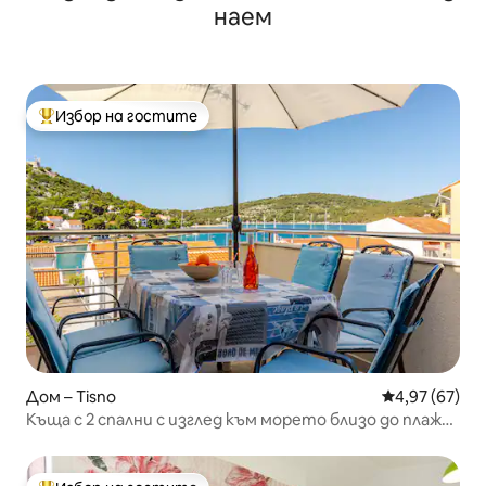
наем
Избор на гостите
Най-популярен избор на гостите
Дом – Tisno
Средна оценк
4,97 (67)
Къща с 2 спални с изглед към морето близо до плажа
с безплатен паркинг и място за лодка