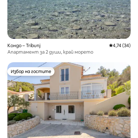
Кондо – Tribunj
Средна оценк
4,74 (34)
Апартамент за 2 души, край морето
Избор на гостите
Избор на гостите