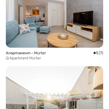
Апартамент – Murter
Средна о
5 (7)
Q Apartment Murter