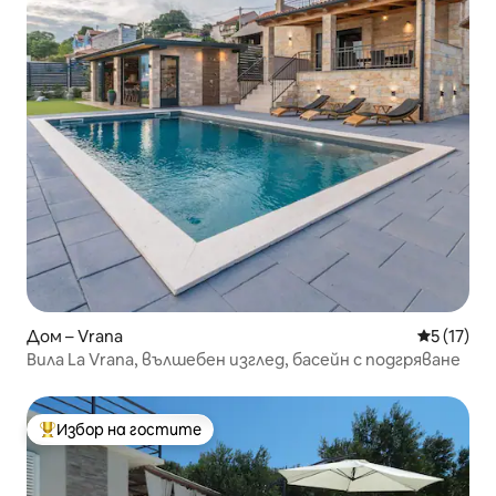
Дом – Vrana
Средна оц
5 (17)
Вила La Vrana, вълшебен изглед, басейн с подгряване
Избор на гостите
Най-популярен избор на гостите