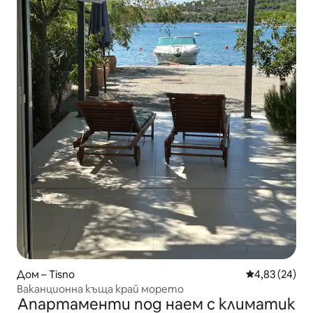
Дом – Tisno
Средна оценк
4,83 (24)
Ваканционна къща край морето
Апартаменти под наем с климатик