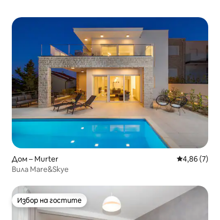
Дом – Murter
Средна оцен
4,86 (7)
Вила Mare&Skye
Избор на гостите
Избор на гостите