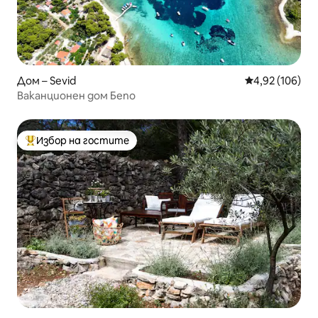
Дом – Sevid
Средна оценка
4,92 (106)
Ваканционен дом Бепо
Избор на гостите
Най-популярен избор на гостите