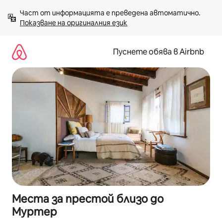
Пропускане
Част от информацията е преведена автоматично. 
към
Показване на оригиналния език
съдържанието
Пуснете обява в Airbnb
Места за престой близо до
Муртер