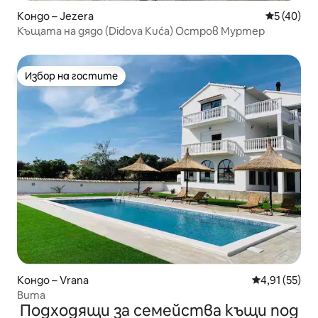
Кондо – Jezera
Средна оц
5 (40)
Къщата на дядо (Didova Kuća) Остров Муртер
Избор на гостите
Избор на гостите
Кондо – Vrana
Средна оценк
4,91 (55)
Вита
Подходящи за семейства къщи под