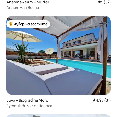
Апартамент – Murter
Средна оц
5 (52)
Апартман Весна
Избор на гостите
Най-популярен избор на гостите
Вила – Biograd na Moru
Средна оценк
4,97 (31)
Рустик вила Konfidenca