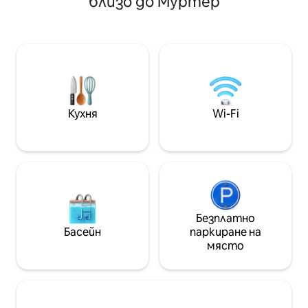
близо до Муртер
използват целия
допълнителна резервация) отгоре.
апартамент с дв
Всичко е на пешеходно разстояние,
оборудвана всек
като най-добрите местни
терасата. Терас
ресторанти. Марина на прага ви и
самостоятелна 
архипелагът на залива Храмина на
нашата къща, ко
една ръка разстояние. Перфектно
апартамент за д
бягство за двама. На 7 минути с кола
лодка, която за
от Градина Тисно. Насладете се на
вътрешния двор.
Кухня
Wi-Fi
залеза!
включени в цена
кърпите, климат
Безплатно
Басейн
паркиране на
място