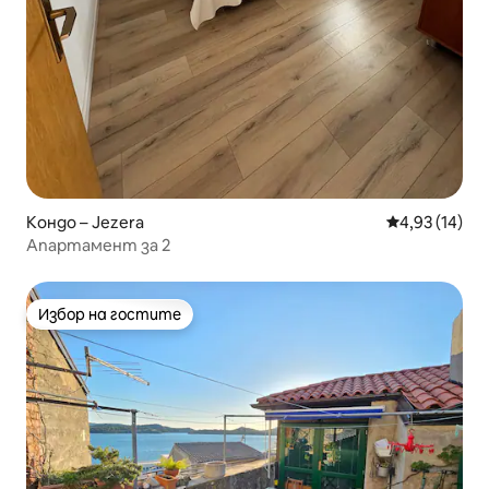
Кондо – Jezera
Средна оценк
4,93 (14)
Апартамент за 2
Избор на гостите
Избор на гостите