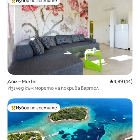
Избор на гостите
Най-популярен избор на гостите
Дом – Murter
Средна оценк
4,89 (44)
Изглед към морето на покрива Бартол
Избор на гостите
Най-популярен избор на гостите