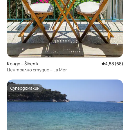
Кондо – Šibenik
Средна оценк
4,88 (68)
Централно студио – La Mer
Супердомакин
Супердомакин