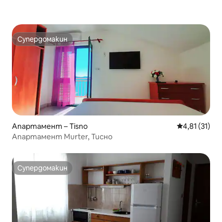
Супердомакин
Супердомакин
Апартамент – Tisno
Средна оценк
4,81 (31)
Апартамент Murter, Тисно
Супердомакин
Супердомакин