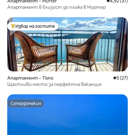
Апартамент – Murter
Средна оценк
4,92 (37)
Апартамент в близост до плажа в Муртер
Избор на гостите
Най-популярен избор на гостите
Апартамент – Tisno
Средна оц
5 (27)
Щастливо място за перфектна ваканция
Супердомакин
Супердомакин