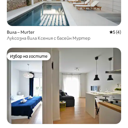
Вила – Murter
Средна о
5 (4)
Луксозна вила Ксения с басейн Муртер
Избор на гостите
Избор на гостите