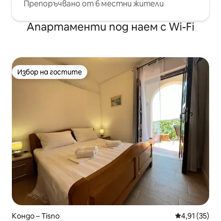
Препоръчвано от 6 местни жители
Апартаменти под наем с Wi-Fi
Избор на гостите
Избор на гостите
Кондо – Tisno
Средна оценк
4,91 (35)