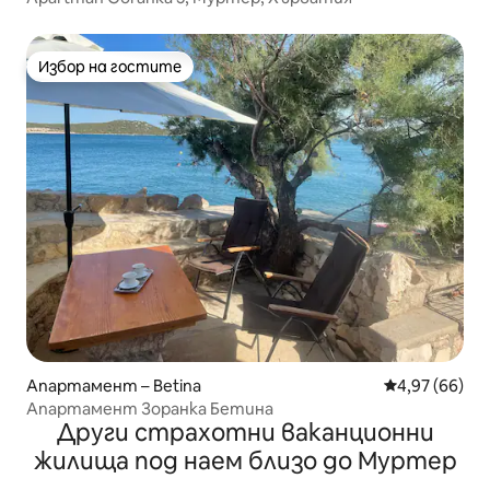
Избор на гостите
Избор на гостите
Апартамент – Betina
Средна оценк
4,97 (66)
Апартамент Зоранка Бетина
Други страхотни ваканционни
жилища под наем близо до Муртер