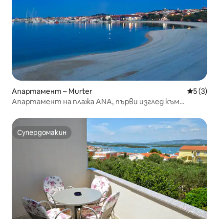
Апартамент – Murter
Средна о
5 (3)
Апартамент на плажа ANA, първи изглед към
морето, Муртер
Супердомакин
Супердомакин