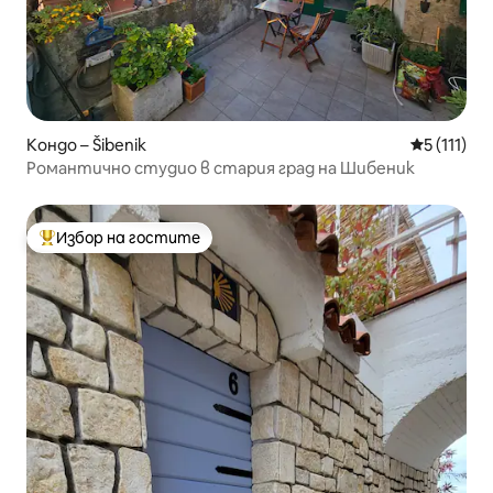
Кондо – Šibenik
Средна оце
5 (111)
Романтично студио в стария град на Шибеник
Избор на гостите
Най-популярен избор на гостите