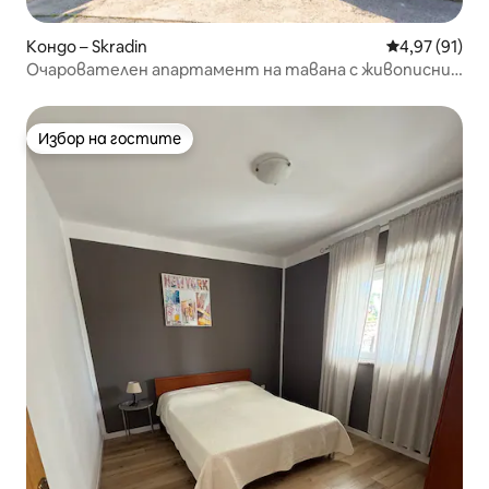
Кондо – Skradin
Средна оценк
4,97 (91)
Очарователен апартамент на тавана с живописни
гледки към града
Избор на гостите
Избор на гостите