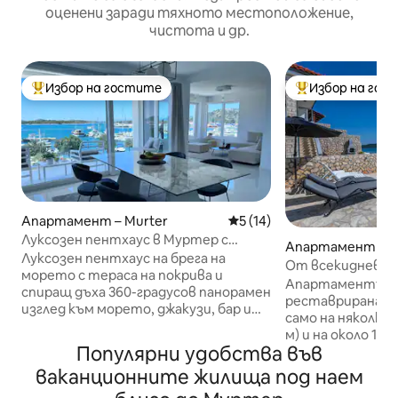
оценени заради тяхното местоположение,
чистота и др.
Избор на гостите
Избор на гос
Най-популярен избор на гостите
Най-популярен 
Апартамент – Murter
Средна оценка: 5 от 5, 14
5 (14)
Луксозен пентхаус в Муртер с
Апартамент – Be
изглед към морето за двама
Луксозен пентхаус на брега на
От всекидневна
морето с тераса на покрива и
7 стъпки :) Ново!
Апартаментът с
спиращ дъха 360-градусов панорамен
реставрирана т
изглед към морето, джакузи, бар и
само на няколко 
зона за слънчеви бани, в сърцето на
м) и на около 10
Муртер. Разположен на два етажа,
Популярни удобства във
на града, къдет
състои се от просторен
магазини, ресто
ваканционните жилища под наем
президентски апартамент с балкон
много други. Го
и тераса на покрива (необходима е