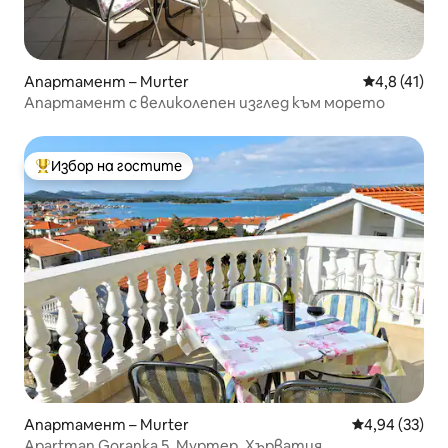
Апартамент – Murter
Средна оцен
4,8 (41)
Апартамент с великолепен изглед към морето
Избор на гостите
Най-популярен избор на гостите
Апартамент – Murter
Средна оценк
4,94 (33)
Apartman Goranka 5, Муртер, Хърватия