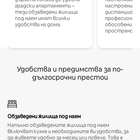
градски апартаменти –
настроени и
тези обзаведени жилища
дистанционн
под наем имат всички
професионалис
удобства на дома.
обособени р
пространств
Удобства и предимства за по-
дългосрочни престои
Обзаведени жилища под наем
Напълно обзаведените жилища под наем
включват кухня и необходимите ви удобства, за
да живеете удобно за месец или повече. Това е