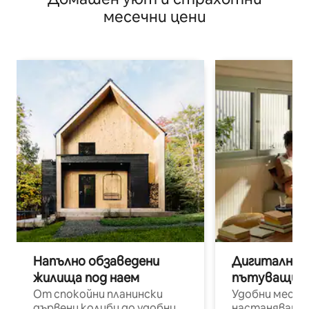
месечни цени
Напълно обзаведени
Дигитални н
жилища под наем
пътуващи п
От спокойни планински
Удобни места
дървени колиби до удобни
настаняване 