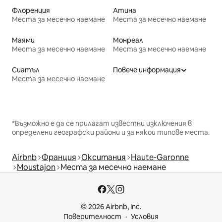
Флоренция
Атина
Места за месечно наемане
Места за месечно наемане
Маями
Монреал
Места за месечно наемане
Места за месечно наемане
Сиатъл
Повече информация
Места за месечно наемане
*Възможно е да се прилагат известни изключения в
определени географски райони и за някои типове места.
Airbnb
Франция
Окситания
Haute-Garonne
Moustajon
Места за месечно наемане
© 2026 Airbnb, Inc.
Поверителност
Условия