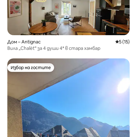
Дом – Antignac
Средна оц
5 (15)
Вила „Chalèt“ за 4 души 4* в стара хамбар
Избор на гостите
Избор на гостите