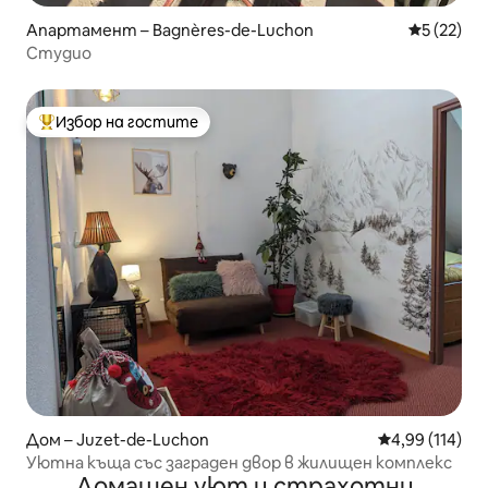
Апартамент – Bagnères-de-Luchon
Средна оц
5 (22)
Студио
Избор на гостите
Най-популярен избор на гостите
Дом – Juzet-de-Luchon
Средна оценка
4,99 (114)
Уютна къща със заграден двор в жилищен комплекс
Домашен уют и страхотни