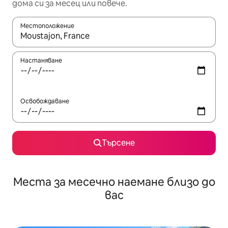
дома си за месец или повече.
Местоположение
Когато резултатите се покажат, използвайте клавишите 
Настаняване
Освобождаване
Търсене
Места за месечно наемане близо до
вас