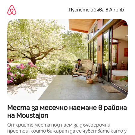
Пропускане
към
Пуснете обява в Airbnb
съдържанието
Места за месечно наемане в района
на Moustajon
Открийте места под наем за дългосрочни
престои, които ви карат да се чувствате като у