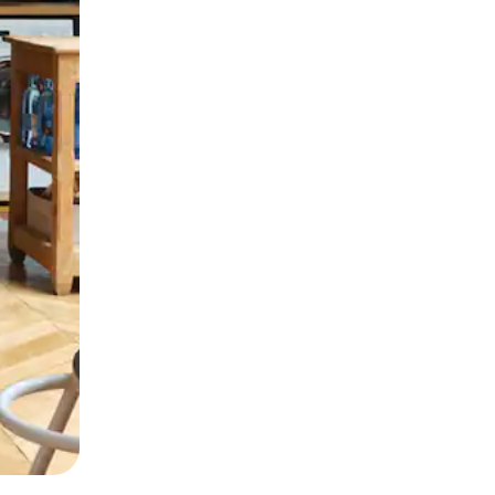
окосване или плъзгане.