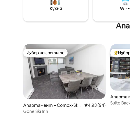
Разходет
Кухня
Wi-F
минути 
Къмбърл
на плани
Апа
това в р
Отстъпк
престои
Избор на гостите
Избор
Избор на гостите
Най-поп
Апартам
ton
Suite Back
Апартамент – Comox-Stra
Средна оценка: 4,93 
4,93 (94)
Washingt
thcona C
Gone Ski Inn