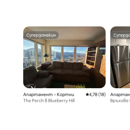
Супердомакин
Суперд
Супердомакин
Суперд
Апартамент – Кортни
Средна оценка: 4,78 
4,78 (18)
Апартаме
(Puntledg
The Perch в Blueberry Hill
Връхове 