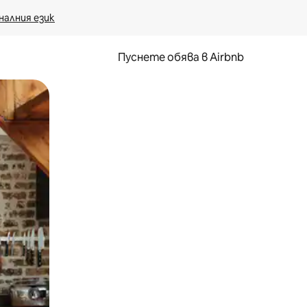
налния език
Пуснете обява в Airbnb