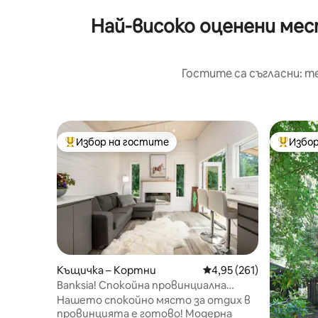
Най-високо оценени мес
Гостите са съгласни: т
Избор на гостите
Избор
Най-популярен избор на гостите
Най-поп
Къщичка – Кортни
Средна оценка: 4,95 о
4,95 (261)
Banksia! Спокойна провинциална
идилка…
Нашето спокойно място за отдих в
провинцията е готово! Модерна