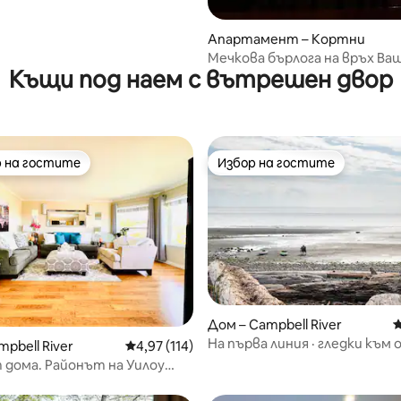
Апартамент – Кортни
Мечкова бърлога на връх В
Къщи под наем с вътрешен двор
 на гостите
Избор на гостите
улярен избор на гостите
Избор на гостите
Дом – Campbell River
С
На първа линия · гледки към 
т 5, 117 отзива
pbell River
Средна оценка: 4,97 от 5, 114 отзива
4,97 (114)
изгрев, за 10 души, барбекю
 дома. Районът на Уилоу