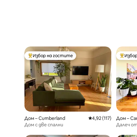
Избор на гостите
Избор
Най-популярен избор на гостите
Най-поп
Дом – Cumberland
Средна оценка: 4,92 о
4,92 (117)
Дом – Cam
Дом с две спални
Далеч от
Пойнт