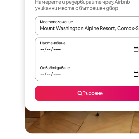
Намерете и резервирайте чрез Airbnb
уникални места с вътрешен двор
Местоположение
Когато резултатите се покажат, използвайт
Настаняване
Освобождаване
Търсене