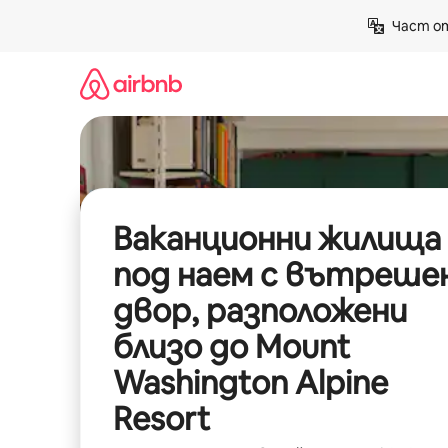
Пропускане
Част от
към
съдържанието
Ваканционни жилища
под наем с вътреше
двор, разположени
близо до Mount
Washington Alpine
Resort