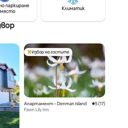
но паркиране
Климатик
 място
двор
Избор на гостите
тите
Най-популярен избор на гостите
Апартамент – Denman Island
Средна оценка: 5
5 (17)
Fawn Lily Inn