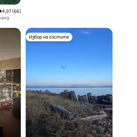
Средна оценка: 4,97 от 5, 66 отзива
4,97 (66)
ланд
Избор на гостите
тите
Избор на гостите