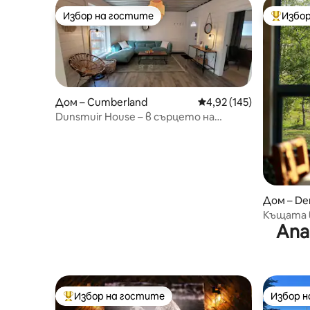
Избор на гостите
Избор
Избор на гостите
Най-поп
Дом – Cumberland
Средна оценка: 4,92 о
4,92 (145)
Dunsmuir House – в сърцето на
Къмбърланд
Дом – De
Къщата 
Апа
Избор на гостите
Избор 
Най-популярен избор на гостите
Избор 