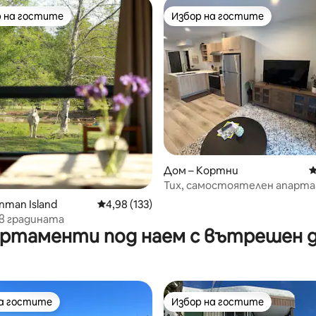
 на гостите
Избор на гостите
улярен избор на гостите
Избор на гостите
т 5, 145 отзива
Дом – Кортни
С
Тих, самостоятелен апарта
спалня Courtenay
nman Island
Средна оценка: 4,98 от 5, 133 отзива
4,98 (133)
в градината
ртаменти под наем с вътрешен 
на гостите
Избор на гостите
на гостите
Избор на гостите