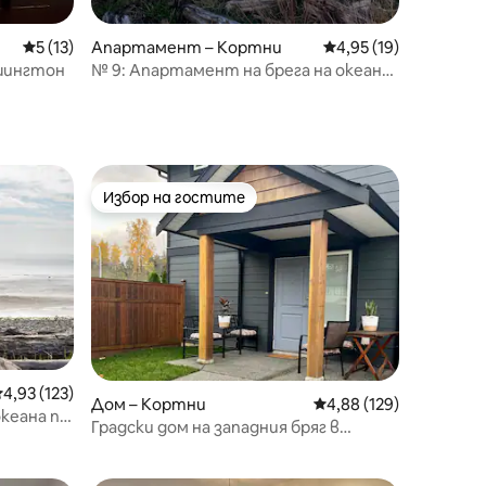
Средна оценка: 5 от 5, 13 отзива
5 (13)
Апартамент – Кортни
Средна оценка: 4,95
4,95 (19)
ашингтон
№ 9: Апартамент на брега на океана
в Бейтс Бийч
Избор на гостите
Избор на гостите
редна оценка: 4,93 от 5, 123 отзива
4,93 (123)
Дом – Кортни
Средна оценка: 4,88 
4,88 (129)
океана по
Градски дом на западния бряг в
Кортни, Британска Колумбия