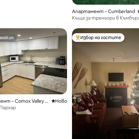
Апартамент – Cumberland
Къща за треньори в Къмбър
омакин
Избор на гостите
омакин
Най-популярен избор на гос
от 5, 18 отзива
нт – Comox Valley C
Ново място за отсядане
Ново
e-B*
Пархар