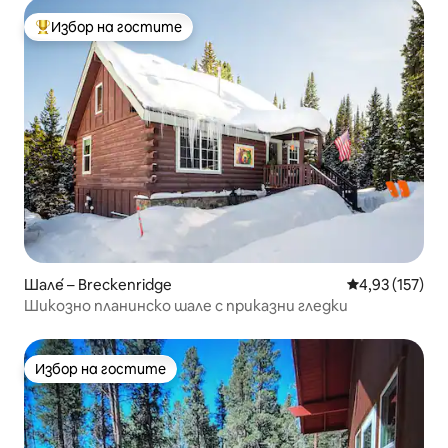
Избор на гостите
Най-популярен избор на гостите
Шале́ – Breckenridge
Средна оценка
4,93 (157)
Шикозно планинско шале с приказни гледки
Избор на гостите
Избор на гостите