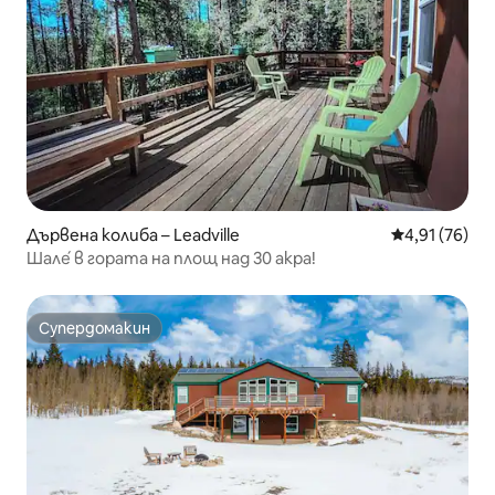
Дървена колиба – Leadville
Средна оценк
4,91 (76)
Шале́ в гората на площ над 30 акра!
Супердомакин
Супердомакин