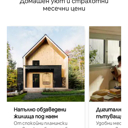
Домашен уют и страхотни
самостоятелно
месечни цени
Напълно обзаведени
Дигитални н
жилища под наем
пътуващи п
От спокойни планински
Удобни места