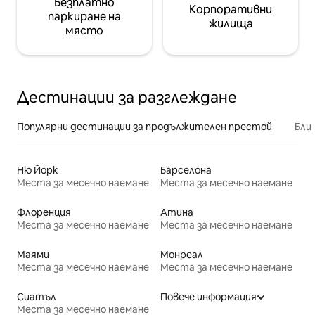
Безплатно
Корпоративни
паркиране на
жилища
място
Дестинации за разглеждане
Популярни дестинации за продължителен престой
Бли
Ню Йорк
Барселона
Места за месечно наемане
Места за месечно наемане
Флоренция
Атина
Места за месечно наемане
Места за месечно наемане
Маями
Монреал
Места за месечно наемане
Места за месечно наемане
Сиатъл
Повече информация
Места за месечно наемане