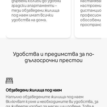
дървени колиби до удобни
настаняване 
градски апартаменти –
настроени и
тези обзаведени жилища
дистанционн
под наем имат всички
професионалис
удобства на дома.
обособени р
пространств
Удобства и предимства за по-
дългосрочни престои
Обзаведени жилища под наем
Напълно обзаведените жилища под наем
включват кухня и необходимите ви удобства, за
да живеете удобно за месец или повече. Това е