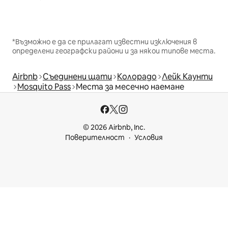
*Възможно е да се прилагат известни изключения в
определени географски райони и за някои типове места.
Airbnb
Съединени щати
Колорадо
Лейк Каунти
Mosquito Pass
Места за месечно наемане
© 2026 Airbnb, Inc.
Поверителност
Условия