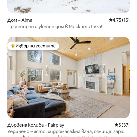
Дом – Alma
Средна оценк
4,75 (16)
Просторен и уютен дом в Москито Гълч!
Избор на гостите
Най-популярен избор на гостите
Дървена колиба – Fairplay
Средна оц
5 (37)
Уединено място: хидромасажна вана, огнище, гараж,