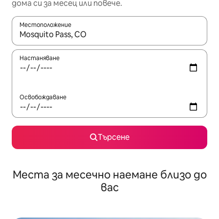
дома си за месец или повече.
Местоположение
Когато резултатите се покажат, използвайте клавишите 
Настаняване
Освобождаване
Търсене
Места за месечно наемане близо до
вас