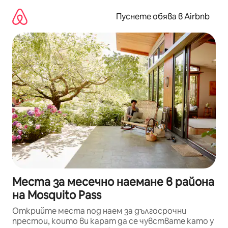
Пропускане
към
Пуснете обява в Airbnb
съдържанието
Места за месечно наемане в района
на Mosquito Pass
Открийте места под наем за дългосрочни
престои, които ви карат да се чувствате като у