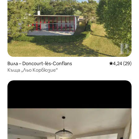
Вила – Doncourt-lès-Conflans
Средна оценк
4,24 (29)
Къща „Льо Корбюзие“