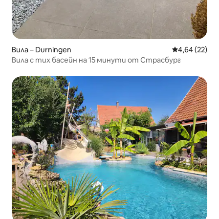
Вила – Durningen
Средна оценк
4,64 (22)
Вила с тих басейн на 15 минути от Страсбург