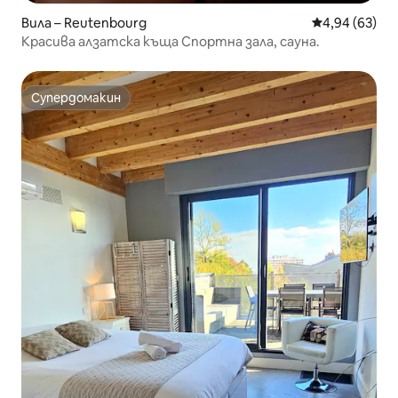
Вила – Reutenbourg
Средна оценк
4,94 (63)
Красива алзатска къща Спортна зала, сауна.
Супердомакин
Супердомакин