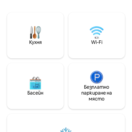
природния парк 
център на Amnéville - lès - Thermes
Отопляем басей
(зоопарк, аквариум, Thermapolis, Villa
джакузи целогоди
Pompeï, Thermal Spa, France
· Електрическа 
Adventures, Casino, Golf, Snowhall,...),
Идеално за семе
Galaxie MegaHall, Parc des Expositions,
двойки. 🥾 Пеше
Museums... Основната тарифа е /
Алтшлосфелзен, 
нощувка за 2 души. Вижте
Страсбург на 1 ч
допълнителните такси в
Кухня
Wi-Fi
процедурните правила.
Безплатно
Басейн
паркиране на
място