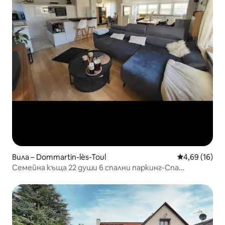
Вила – Dommartin-lès-Toul
Средна оценк
4,69 (16)
Семейна къща 22 души 6 спални паркинг-Спа
включени