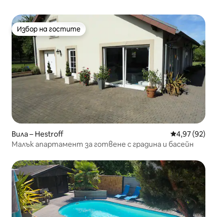
Избор на гостите
Избор на гостите
Вила – Hestroff
Средна оценк
4,97 (92)
Малък апартамент за готвене с градина и басейн