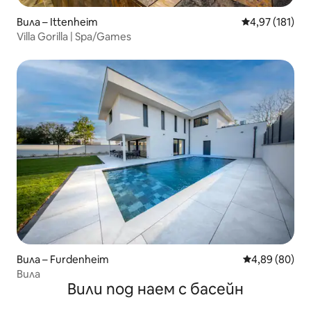
Вила – Ittenheim
Средна оценка
4,97 (181)
Villa Gorilla | Spa/Games
Вила – Furdenheim
Средна оценк
4,89 (80)
Вила
Вили под наем с басейн