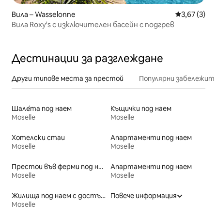
Вила – Wasselonne
Средна оцен
3,67 (3)
Вила Roxy's с изключителен басейн с подгрев
Дестинации за разглеждане
Други типове места за престой
Популярни забележит
Шале́та под наем
Къщички под наем
Moselle
Moselle
Хотелски стаи
Апартаменти под наем
Moselle
Moselle
Престои във ферми под наем
Апартаменти под наем
Moselle
Moselle
Жилища под наем с достъп до плажа
Повече информация
Moselle