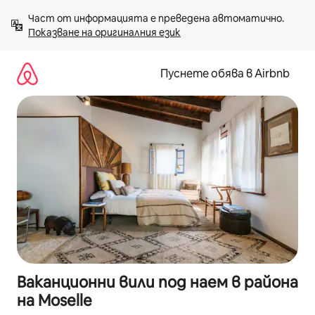
Пропускане
Част от информацията е преведена автоматично. 
към
Показване на оригиналния език
съдържанието
Пуснете обява в Airbnb
Ваканционни вили под наем в района
на Moselle