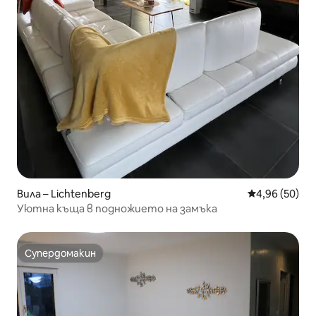
Вила – Lichtenberg
Средна оценк
4,96 (50)
Уютна къща в подножието на замъка
Супердомакин
Супердомакин