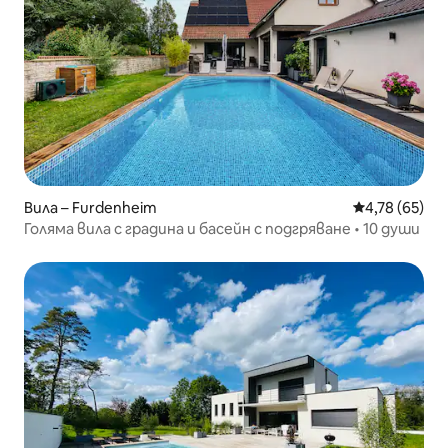
Вила – Furdenheim
Средна оценк
4,78 (65)
Голяма вила с градина и басейн с подгряване • 10 души