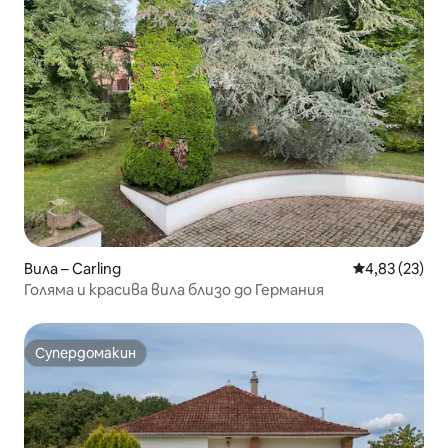
Вила – Carling
Средна оценк
4,83 (23)
Голяма и красива вила близо до Германия
Супердомакин
Супердомакин