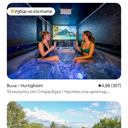
Избор на гостите
Най-популярен избор на гостите
Вила – Hurtigheim
Средна оценка
4,88 (307)
10 минути от Страсбург | Частен спа център,
климатик