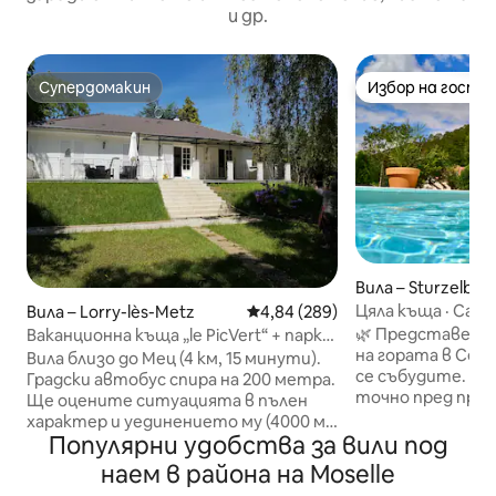
и др.
Супердомакин
Избор на гости
Супердомакин
Избор на гости
Вила – Sturzelbro
Цяла къща · Сам
Вила – Lorry-lès-Metz
Средна оценка: 4,84 от 5, 289
4,84 (289)
и джакузи
🌿 Представете
Ваканционна къща „le PicVert“ + парк
на гората в Сев
4000 м² близо до Мец
Вила близо до Мец (4 км, 15 минути).
се събудите. Пе
Градски автобус спира на 200 метра.
точно пред прага
Ще оцените ситуацията в пълен
гмуркане в сам
характер и уединението му (4000 м ²
басейн 💦. Le Gîte
Популярни удобства за вили под
залесена земя). Перфектен за
4 ★ и 3 спални за
двойки, семейства. В радиус от 15
наем в района на Moselle
разположена в с
км: Термален и туристически