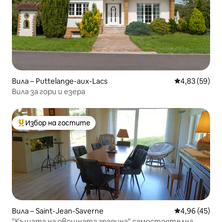
Вила – Puttelange-aux-Lacs
Средна оценк
4,83 (59)
Вила за гори и езера
Избор на гостите
Най-популярен избор на гостите
Вила – Saint-Jean-Saverne
Средна оценк
4,96 (45)
"Къщата на овощната градина" самостоятелна