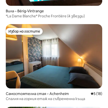
Вила – Bérig-Vintrange
*La Dame Blanche* Proche Frontière (4 звезди)
Избор на гостите
Избор на гостите
Самостоятелна стая – Achenheim
Средна оц
5 (18)
Спалня на горния етаж на съвременна къща