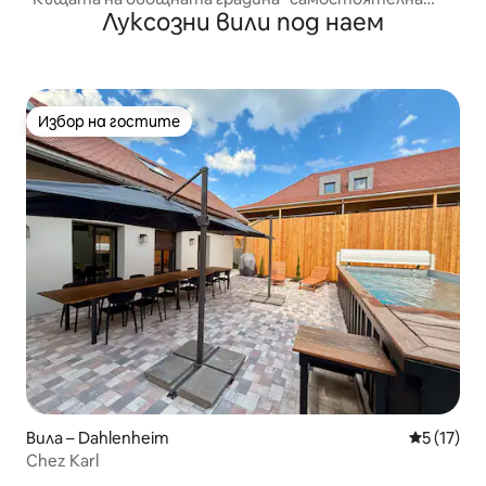
Луксозни вили под наем
къща 120 м2
Избор на гостите
Избор на гостите
Вила – Dahlenheim
Средна оц
5 (17)
Chez Karl