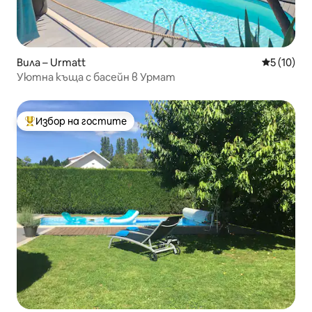
Вила – Urmatt
Средна оц
5 (10)
Уютна къща с басейн в Урмат
Избор на гостите
Най-популярен избор на гостите