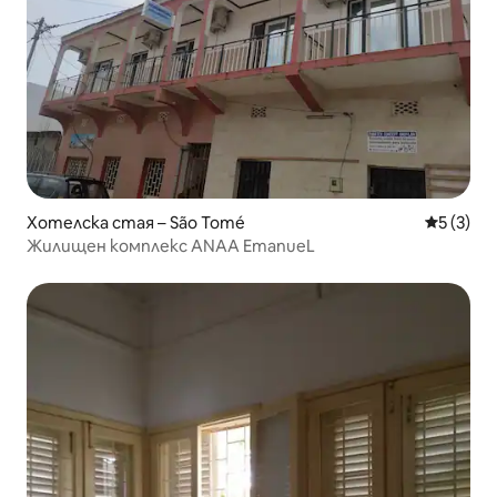
Хотелска стая – São Tomé
Средна о
5 (3)
Жилищен комплекс ANAA EmanueL