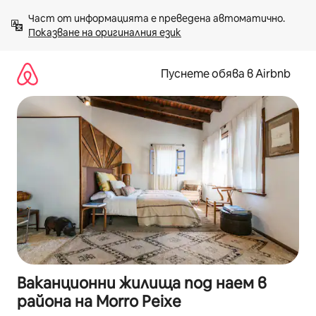
Пропускане
Част от информацията е преведена автоматично. 
към
Показване на оригиналния език
съдържанието
Пуснете обява в Airbnb
Ваканционни жилища под наем в
района на Morro Peixe