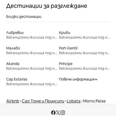
Дестинации за разглеждане
Близки дестинации
Либревил
Криби
Ваканционни жилища под наем
Ваканционни жилища под наем
Малабо
Port-Gentil
Ваканционни жилища под наем
Ваканционни жилища под наем
Akanda
Príncipe
Ваканционни жилища под наем
Ваканционни жилища под наем
Cap Estarias
Повече информация
Ваканционни жилища под наем
Airbnb
Сао Томе и Принсипи
Lobata
Morro Peixe