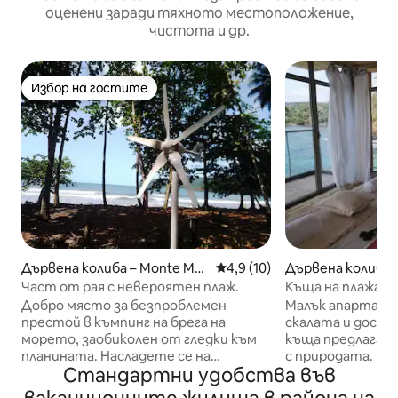
оценени заради тяхното местоположение,
чистота и др.
Избор на гостите
Избор на гостите
Дървена колиба – Monte Mar
Средна оценка: 4,9 от 5, 1
4,9 (10)
Дървена колиба –
io
Част от рая с невероятен плаж.
Къща на плажа 
Добро място за безпроблемен
Малък апартамен
престой в къмпинг на брега на
скалата и доста
морето, заобиколен от гледки към
къща предлага п
планината. Насладете се на
с природата. Разп
Стандартни удобства във
градината, слънчевата тераса,
тоалетна и зона 
оборудването за игра на открито,
столове, къдет