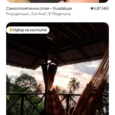
Самостоятелна стая – Guadalupe
Средна оценк
4,87 (46)
Резиденция „Тия Ана“, в Гваделупа
Избор на гостите
Най-популярен избор на гостите