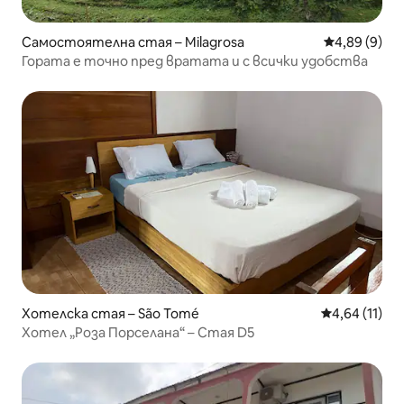
Самостоятелна стая – Milagrosa
Средна оцен
4,89 (9)
Гората е точно пред вратата и с всички удобства
Хотелска стая – São Tomé
Средна оценк
4,64 (11)
Хотел „Роза Порселана“ – Стая D5