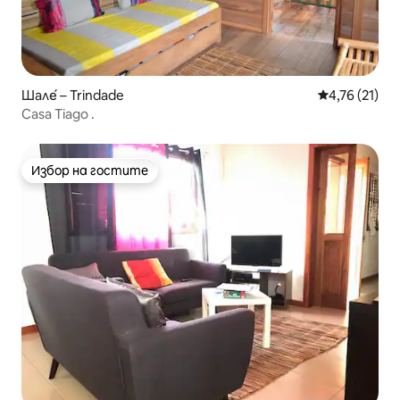
Шале́ – Trindade
Средна оценк
4,76 (21)
Casa Tiago .
Избор на гостите
Избор на гостите