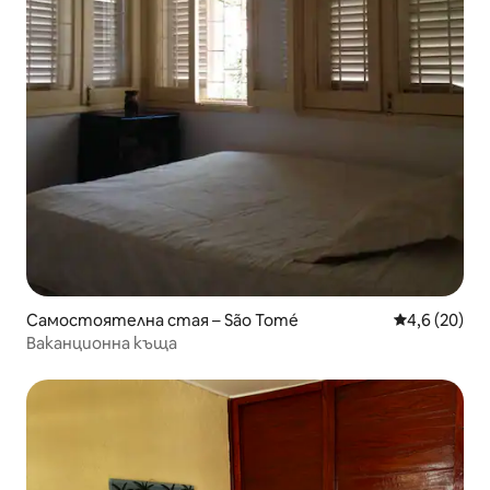
Самостоятелна стая – São Tomé
Средна оцен
4,6 (20)
Ваканционна къща