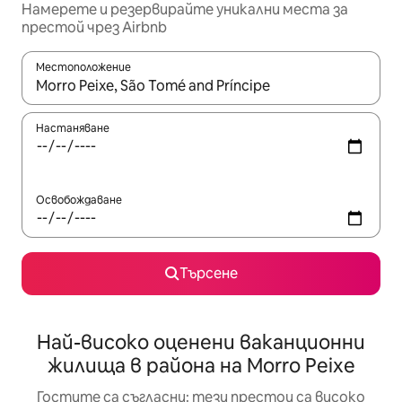
Намерете и резервирайте уникални места за
престой чрез Airbnb
Местоположение
Когато резултатите се покажат, използвайте клавишите 
Настаняване
Освобождаване
Търсене
Най-високо оценени ваканционни
жилища в района на Morro Peixe
Гостите са съгласни: тези престои са високо