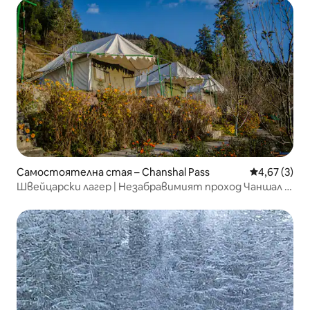
Самостоятелна стая – Chanshal Pass
Средна оцен
4,67 (3)
Швейцарски лагер | Незабравимият проход Чаншал |
КАРТА