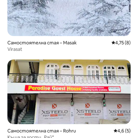
Самостоятелна стая – Masak
Средна оцен
4,75 (8)
Virasat
Самостоятелна стая – Rohru
Средна оце
4,6 (5)
Къща за гости „Рай“