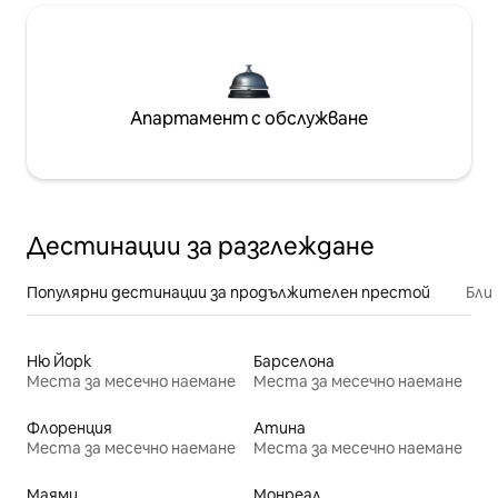
Апартамент с обслужване
Дестинации за разглеждане
Популярни дестинации за продължителен престой
Бли
Ню Йорк
Барселона
Места за месечно наемане
Места за месечно наемане
Флоренция
Атина
Места за месечно наемане
Места за месечно наемане
Маями
Монреал