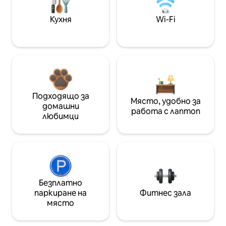
Кухня
Wi-Fi
Подходящо за
Място, удобно за
домашни
работа с лаптоп
любимци
Безплатно
паркиране на
Фитнес зала
място