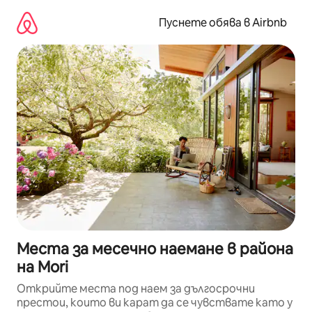
Пропускане
към
Пуснете обява в Airbnb
съдържанието
Места за месечно наемане в района
на Mori
Открийте места под наем за дългосрочни
престои, които ви карат да се чувствате като у