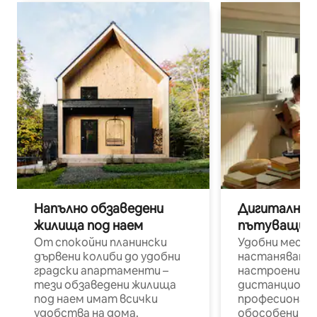
Напълно обзаведени
Дигитални н
жилища под наем
пътуващи п
От спокойни планински
Удобни места
дървени колиби до удобни
настаняване 
градски апартаменти –
настроени и
тези обзаведени жилища
дистанционн
под наем имат всички
професионалис
удобства на дома.
обособени р