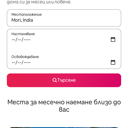
дома си за месец или повече.
Местоположение
Когато резултатите се покажат, използвайте клавишите 
Настаняване
Освобождаване
Търсене
Места за месечно наемане близо до
вас