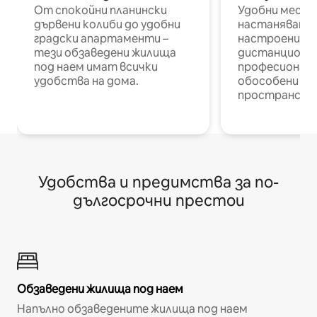
От спокойни планински
Удобни места
дървени колиби до удобни
настаняване 
градски апартаменти –
настроени и
тези обзаведени жилища
дистанционн
под наем имат всички
професионалис
удобства на дома.
обособени р
пространств
Удобства и предимства за по-
дългосрочни престои
Обзаведени жилища под наем
Напълно обзаведените жилища под наем