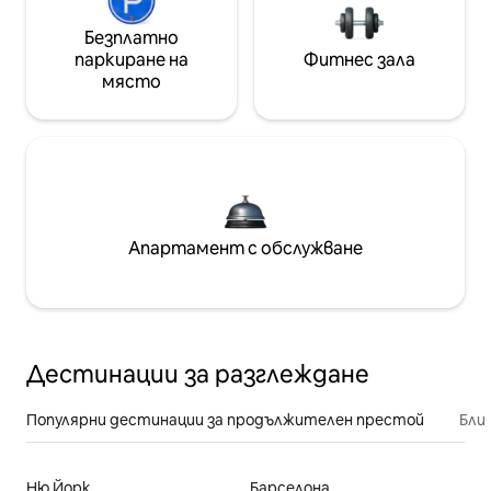
Безплатно
паркиране на
Фитнес зала
място
Апартамент с обслужване
Дестинации за разглеждане
Популярни дестинации за продължителен престой
Бли
Ню Йорк
Барселона