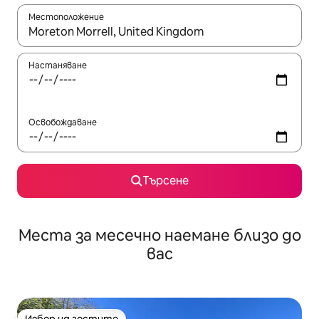
Местоположение
Когато резултатите се покажат, използвайте клавишите 
Настаняване
Освобождаване
Търсене
Места за месечно наемане близо до
вас