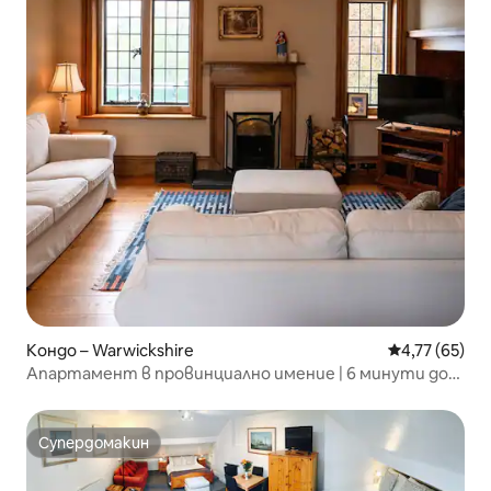
Кондо – Warwickshire
Средна оценк
4,77 (65)
Апартамент в провинциално имение | 6 минути до
замъка Уорик
Супердомакин
Супердомакин