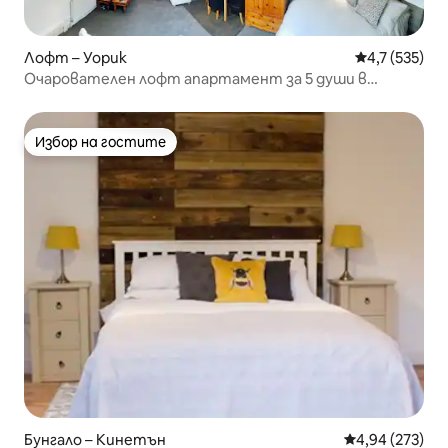
Лофт – Уорик
Средна оценк
4,7 (535)
Очарователен лофт апартамент за 5 души в
близост до замъка Уорик
Избор на гостите
Избор на гостите
Бунгало – Кинетън
Средна оценка
4,94 (273)