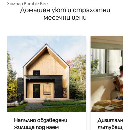
Хамбар Bumble Bee
Домашен уют и страхотни
месечни цени
Напълно обзаведени
Дигитални н
жилища под наем
пътуващи п