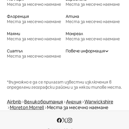
Места за месечно наемане
Места за месечно наемане
Флоренция
Атина
Места за месечно наемане
Места за месечно наемане
Маями
Монреал
Места за месечно наемане
Места за месечно наемане
Сиатъл
Повече информация
Места за месечно наемане
*Възможно е да се прилагат известни изключения в
определени географски райони и за някои типове места.
Airbnb
Великобритания
Англия
Warwickshire
Moreton Morrell
Места за месечно наемане