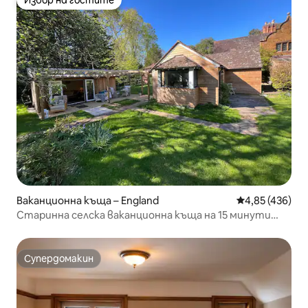
Избор на гостите
Избор на гостите
Ваканционна къща – England
Средна оценка
4,85 (436)
Старинна селска ваканционна къща на 15 минути
път от Стратфорд.
Супердомакин
Супердомакин