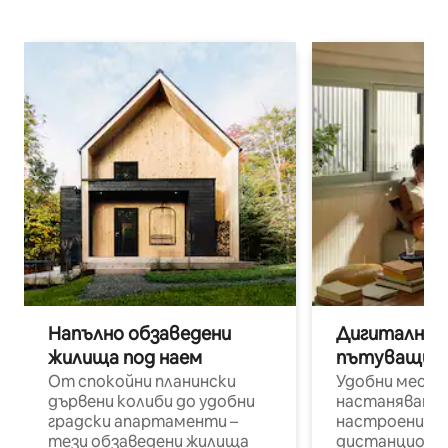
Напълно обзаведени
Дигитални н
жилища под наем
пътуващи п
От спокойни планински
Удобни места
дървени колиби до удобни
настаняване 
градски апартаменти –
настроени и
тези обзаведени жилища
дистанционн