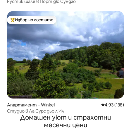
Рустик шале в Порт дю Сундго
Избор на гостите
Най-популярен избор на гостите
Апартамент – Winkel
Средна оценка
4,93 (138)
Студио в Ла Сурс дьо л'Ил
Домашен уют и страхотни
месечни цени