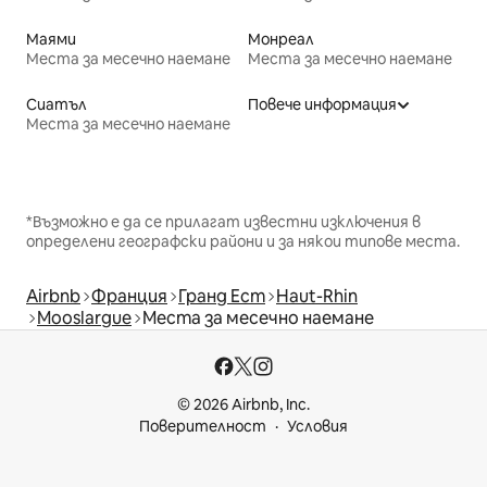
Маями
Монреал
Места за месечно наемане
Места за месечно наемане
Сиатъл
Повече информация
Места за месечно наемане
*Възможно е да се прилагат известни изключения в
определени географски райони и за някои типове места.
Airbnb
Франция
Гранд Ест
Haut-Rhin
Mooslargue
Места за месечно наемане
© 2026 Airbnb, Inc.
Поверителност
Условия