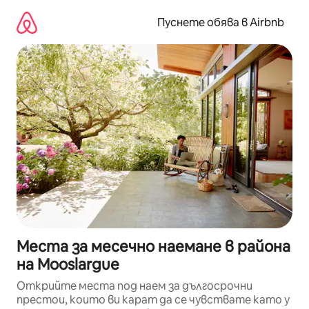
Пропускане
към
Пуснете обява в Airbnb
съдържанието
Места за месечно наемане в района
на Mooslargue
Открийте места под наем за дългосрочни
престои, които ви карат да се чувствате като у