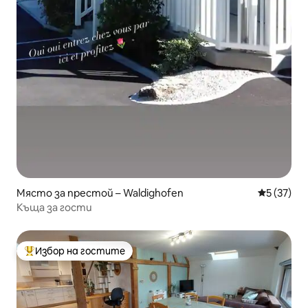
Място за престой – Waldighofen
Средна оц
5 (37)
Къща за гости
Избор на гостите
Най-популярен избор на гостите