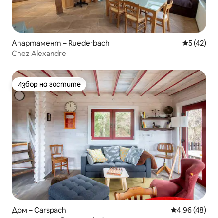
Апартамент – Ruederbach
Средна оц
5 (42)
Chez Alexandre
Избор на гостите
Избор на гостите
Дом – Carspach
Средна оценк
4,96 (48)