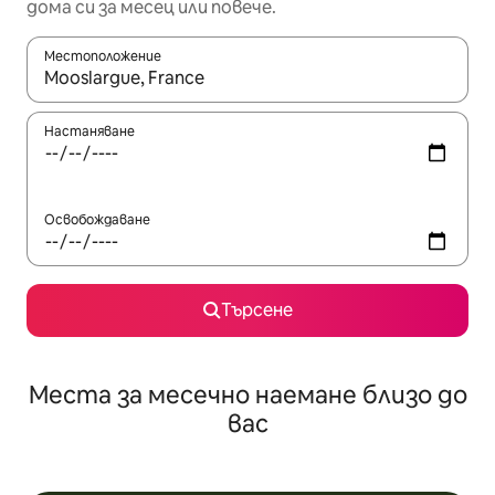
дома си за месец или повече.
Местоположение
Когато резултатите се покажат, използвайте клавишите 
Настаняване
Освобождаване
Търсене
Места за месечно наемане близо до
вас