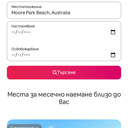
Местоположение
Когато резултатите се покажат, използвайте клавишите 
Настаняване
Освобождаване
Търсене
Места за месечно наемане близо до
вас