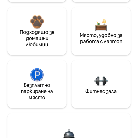
Подходящо за
Място, удобно за
домашни
работа с лаптоп
любимци
Безплатно
паркиране на
Фитнес зала
място