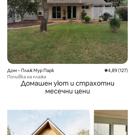
Дом – Плаж Мур Парк
Средна оценка
4,89 (127)
Почивка на плажа
Домашен уют и страхотни
месечни цени