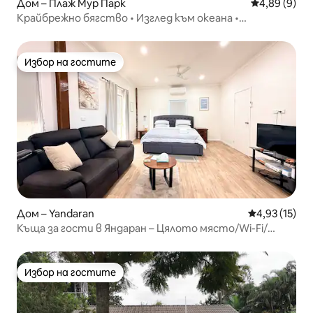
Дом – Плаж Мур Парк
Средна оцен
4,89 (9)
Крайбрежно бягство • Изглед към океана •
Разходете се навсякъде
Избор на гостите
Избор на гостите
Дом – Yandaran
Средна оценк
4,93 (15)
Къща за гости в Яндаран – Цялото място/Wi-Fi/
Климатик
Избор на гостите
Избор на гостите