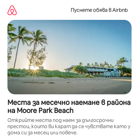
Пропускане
към
Пуснете обява в Airbnb
съдържанието
Места за месечно наемане в района
на Moore Park Beach
Открийте места под наем за дългосрочни
престои, които ви карат да се чувствате като у
дома си за месец или повече.