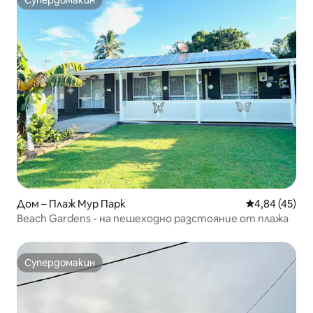
Супердомакин
Супердомакин
Дом – Плаж Мур Парк
Средна оценк
4,84 (45)
Beach Gardens - на пешеходно разстояние от плажа
Супердомакин
Супердомакин