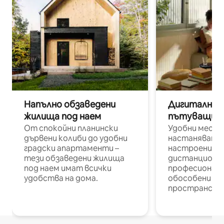
Напълно обзаведени
Дигитални н
жилища под наем
пътуващи п
От спокойни планински
Удобни места
дървени колиби до удобни
настаняване 
градски апартаменти –
настроени и
тези обзаведени жилища
дистанционн
под наем имат всички
професионалис
удобства на дома.
обособени р
пространств