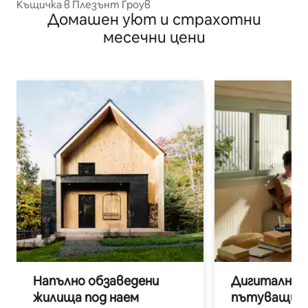
Къщичка в Плезънт Гроув
Домашен уют и страхотни
месечни цени
Напълно обзаведени
Дигитални н
жилища под наем
пътуващи п