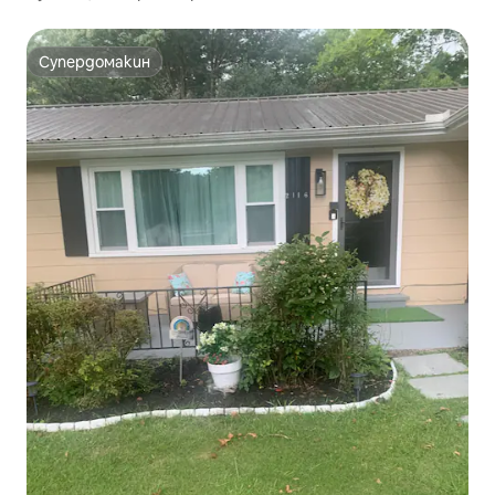
Супердомакин
Супердомакин