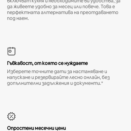
включват кухня и необходимите ви удобства, за
да живеете удобно за месец или повече. Това е
перфектната алтернатива на преотдаването
под наем.
Гъвкавост, от която се нуждаете
Изберете точните дати за настаняване и
напускане и резервирайте лесно онлайн, без
допълнителни задължения и документи.*
Опростени месечни цени