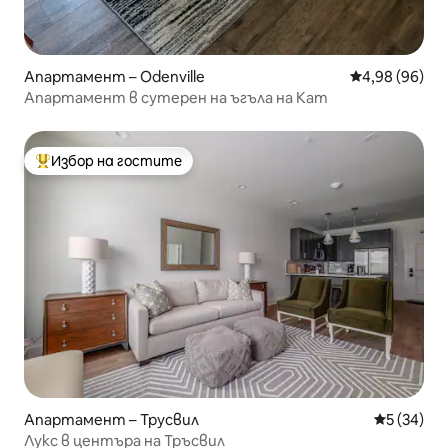
Апартамент – Odenville
Средна оценк
4,98 (96)
Апартамент в сутерен на ъгъла на Кат
Избор на гостите
Най-популярен избор на гостите
Апартамент – Трусвил
Средна оц
5 (34)
Лукс в центъра на Тръсвил