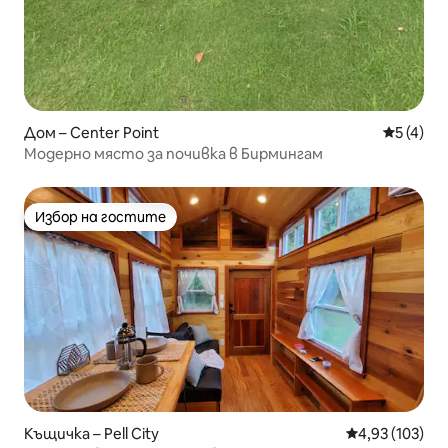
Дом – Center Point
Средна о
5 (4)
Модерно място за почивка в Бирмингам
Избор на гостите
Избор на гостите
Къщичка – Pell City
Средна оценка
4,93 (103)