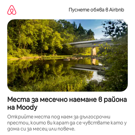
Пропускане
към
Пуснете обява в Airbnb
съдържанието
Места за месечно наемане в района
на Moody
Открийте места под наем за дългосрочни
престои, които ви карат да се чувствате като у
дома си за месец или повече.