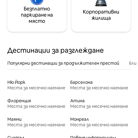
Безплатно
Корпоративни
паркиране на
жилища
място
Дестинации за разглеждане
Популярни дестинации за продължителен престой
Бли
Ню Йорк
Барселона
Места за месечно наемане
Места за месечно наемане
Флоренция
Атина
Места за месечно наемане
Места за месечно наемане
Маями
Монреал
Места за месечно наемане
Места за месечно наемане
Сиатъл
Повече информация