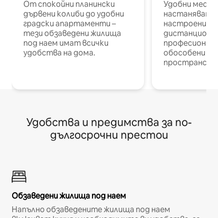
От спокойни планински
Удобни места
дървени колиби до удобни
настаняване 
градски апартаменти –
настроени и
тези обзаведени жилища
дистанционн
под наем имат всички
професионалис
удобства на дома.
обособени р
пространств
Удобства и предимства за по-
дългосрочни престои
Обзаведени жилища под наем
Напълно обзаведените жилища под наем