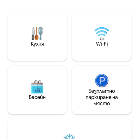
споделим всички 
за 1 - 2 души без много багаж. Не мога
продукти с вас,
да изясня колко е малък този
продукти са пос
апартамент. Затова, моля, не
разположение: къ
резервирайте това, ако цените
за баня и някои 
много място. Стойността е в
Близо до париж
местоположението. Лесно
транспорт, на
самостоятелно настаняване
апартамент е и
(позволявам ранно настаняване в
Кухня
Wi-Fi
се насладите на 
деня на пристигането ОК).
Стриктно време за освобождаване.
Няма място за съхранение на багаж.
Безплатно
Басейн
паркиране на
място