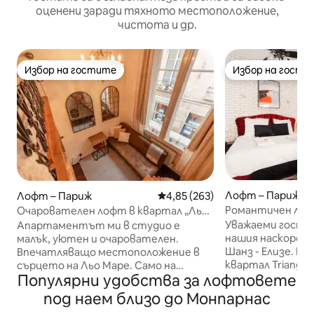
оценени заради тяхното местоположение,
чистота и др.
Избор на гостите
Избор на гости
Избор на гостите
Избор на гости
Лофт – Париж
Лофт – Париж
Средна оценка: 4,85 от 5, 263
4,85 (263)
Романтичен лоф
Очарователен лофт в квартал „Льо
Елизе
Маре“
Уважаеми гости, Добре дошли 
Апартаментът ми в студио е
нашия наскоро р
малък, уютен и очарователен.
Шанз - Елизе. На
Впечатляващо местоположение в
квартал Triangle
сърцето на Льо Маре. Само на
Популярни удобства за лофтовете
сърцето на пари
няколко крачки от типичната
бие. Високите ни стандарти
парижка суматоха. Поради размера
под наем близо до Монпарнас
отговарят на ж
апартаментът ми е най - подходящ