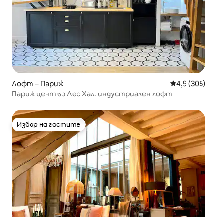
Лофт – Париж
Средна оценк
4,9 (305)
Париж център Лес Хал: индустриален лофт
Избор на гостите
Избор на гостите