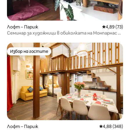
Лофт – Париж
Средна оценк
4,89 (73)
Семинар за художници в обиколката на Монпарнас в
Айфел
Избор на гостите
Избор на гостите
Лофт – Париж
Средна оценка
4,88 (348)