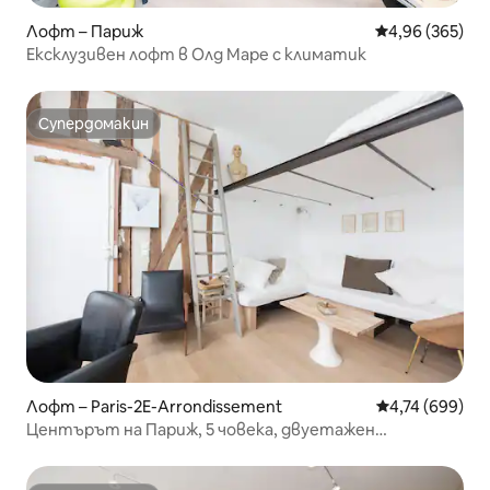
Лофт – Париж
Средна оценка
4,96 (365)
Ексклузивен лофт в Олд Маре с климатик
Супердомакин
Супердомакин
Лофт – Paris-2E-Arrondissement
Средна оценка
4,74 (699)
Центърът на Париж, 5 човека, двуетажен
апартамент