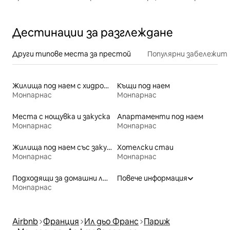
Дестинации за разглеждане
Други типове места за престой
Популярни забележит
Жилища под наем с хидромасажна вана
Къщи под наем
Монпарнас
Монпарнас
Места с нощувка и закуска
Апартаменти под наем
Монпарнас
Монпарнас
Жилища под наем със закуска
Хотелски стаи
Монпарнас
Монпарнас
Подходящи за домашни любимци места под наем
Повече информация
Монпарнас
Airbnb
Франция
Ил дьо Франс
Париж