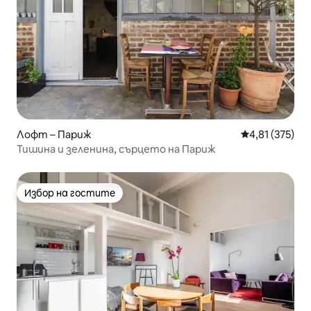
Лофт – Париж
Средна оценка
4,81 (375)
Тишина и зеленина, сърцето на Париж
Избор на гостите
Избор на гостите