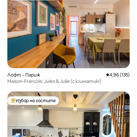
Лофт – Париж
Средна оценка
4,96 (135)
Maison-Francois: Jules & Julie (с климатик!)
Избор на гостите
Най-популярен избор на гостите