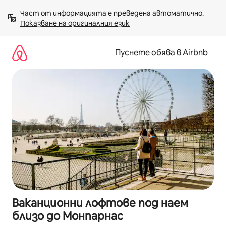
Пропускане
Част от информацията е преведена автоматично. 
към
Показване на оригиналния език
съдържанието
Пуснете обява в Airbnb
Ваканционни лофтове под наем
близо до Монпарнас