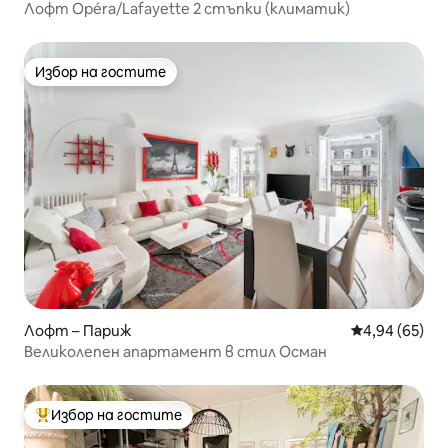
Лофт Opéra/Lafayette 2 стъпки (климатик)
Избор на гостите
Избор на гостите
Лофт – Париж
Средна оценк
4,94 (65)
Великолепен апартамент в стил Осман
Избор на гостите
Най-популярен избор на гостите