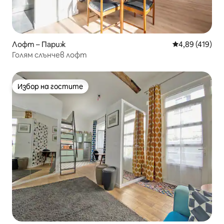
Лофт – Париж
Средна оценка
4,89 (419)
Голям слънчев лофт
Избор на гостите
Избор на гостите