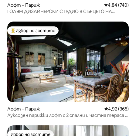
Лофт – Париж
Средна оценка
4,84 (740)
ГОЛЯМ ДИЗАЙНЕРСКИ СТУДИО В СЪРЦЕТО НА
ПАРИЖ.
Избор на гостите
Най-популярен избор на гостите
Лофт – Париж
Средна оценка
4,92 (365)
Луксозен парижки лофт с 2 спални и частна тераса –
Лувър
Избор на гостите