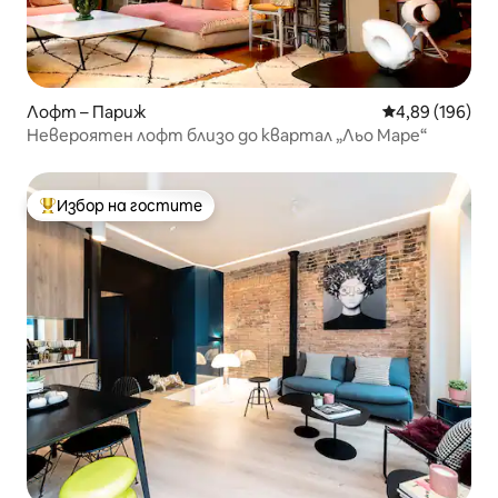
Лофт – Париж
Средна оценка
4,89 (196)
Невероятен лофт близо до квартал „Льо Маре“
Избор на гостите
Най-популярен избор на гостите