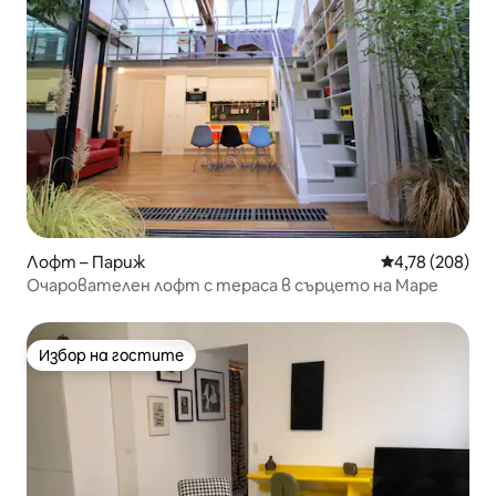
Лофт – Париж
Средна оценка
4,78 (208)
Очарователен лофт с тераса в сърцето на Маре
Избор на гостите
Избор на гостите