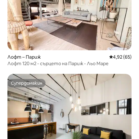
Лофт – Париж
Средна оценк
4,92 (65)
Лофт 120 м2 - сърцето на Париж - Льо Маре
Супердомакин
Супердомакин