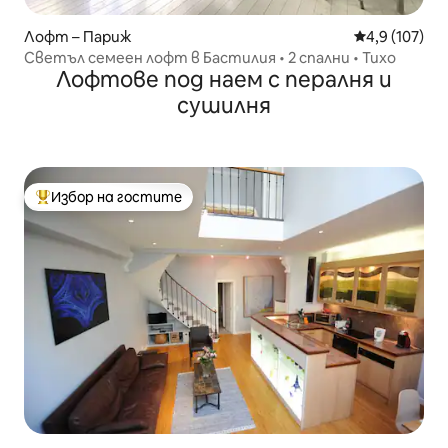
Лофт – Париж
Средна оценк
4,9 (107)
Светъл семеен лофт в Бастилия • 2 спални • Тихо
Лофтове под наем с пералня и
сушилня
Избор на гостите
Най-популярен избор на гостите