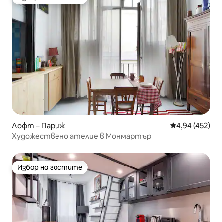
Избор на гостите
Лофт – Париж
Средна оценка
4,94 (452)
Художествено ателие в Монмартър
Избор на гостите
Избор на гостите