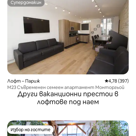
Супердомакин
Супердомакин
Лофт – Париж
Средна оценка
4,78 (397)
M23 Съвременен семеен апартамент Монторгьой
Други ваканционни престои в
лофтове под наем
Избор на гостите
Избор на гостите