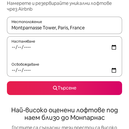
Намерете и резервирайте уникални лофтове
чрез Airbnb
Местоположение
Когато резултатите се покажат, използвайте клавишите 
Настаняване
Освобождаване
Търсене
Най-високо оценени лофтове под
наем близо до Монпарнас
Гостите са съгласни: тези престои са високо