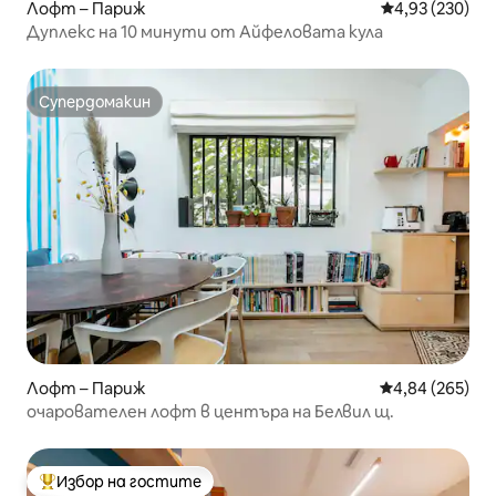
Лофт – Париж
Средна оценка
4,93 (230)
Дуплекс на 10 минути от Айфеловата кула
Супердомакин
Супердомакин
Лофт – Париж
Средна оценка
4,84 (265)
очарователен лофт в центъра на Белвил щ.
Избор на гостите
Най-популярен избор на гостите