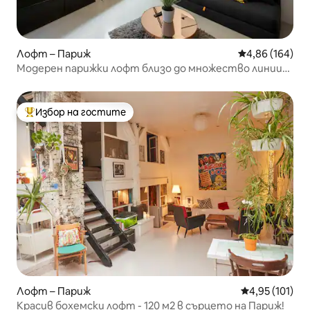
Лофт – Париж
Средна оценка
4,86 (164)
Модерен парижки лофт близо до множество линии
на метрото
Избор на гостите
Най-популярен избор на гостите
Лофт – Париж
Средна оценка
4,95 (101)
Красив бохемски лофт - 120 м2 в сърцето на Париж!