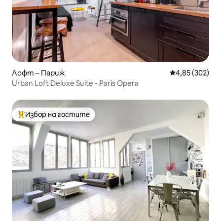
Лофт – Париж
Средна оценка
4,85 (302)
Urban Loft Deluxe Suite - Paris Opera
Избор на гостите
Най-популярен избор на гостите