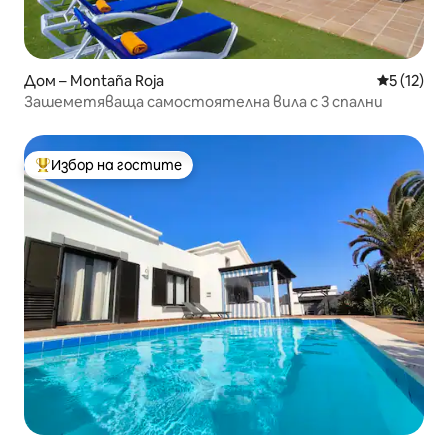
Дом – Montaña Roja
Средна оц
5 (12)
Зашеметяваща самостоятелна вила с 3 спални
Избор на гостите
Най-популярен избор на гостите