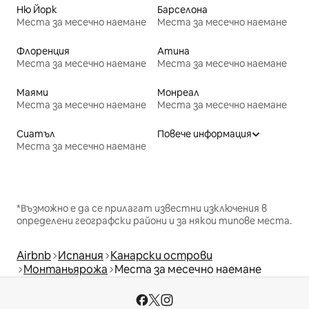
Ню Йорк
Барселона
Места за месечно наемане
Места за месечно наемане
Флоренция
Атина
Места за месечно наемане
Места за месечно наемане
Маями
Монреал
Места за месечно наемане
Места за месечно наемане
Сиатъл
Повече информация
Места за месечно наемане
*Възможно е да се прилагат известни изключения в
определени географски райони и за някои типове места.
Airbnb
Испания
Канарски острови
Монтаньярожа
Места за месечно наемане