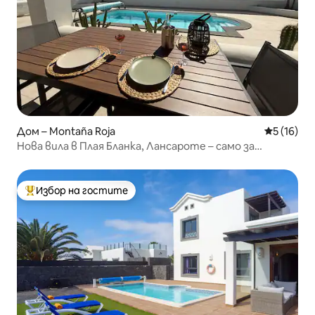
Дом – Montaña Roja
Средна оц
5 (16)
Нова вила в Плая Бланка, Лансароте – само за
възрастни
Избор на гостите
Най-популярен избор на гостите