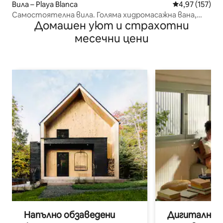
Вила – Playa Blanca
Средна оценка
4,97 (157)
Самостоятелна вила. Голяма хидромасажна вана,
Домашен уют и страхотни
басейн 28°C. Уединение.
месечни цени
Напълно обзаведени
Дигитални н