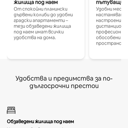
жилища под наем
пътуващи п
От спокойни планински
Удобни места
дървени колиби до удобни
настаняване 
градски апартаменти –
настроени и
тези обзаведени жилища
дистанционн
под наем имат всички
професионалис
удобства на дома.
обособени р
пространств
Удобства и предимства за по-
дългосрочни престои
Обзаведени жилища под наем