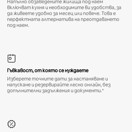
Напълно обзаведените жилища под наем
включват кухня и необходимите ви удобства, за
да живеете удобно за месец или повече. Това е
перфектната алтернатива на преотдаването
под наем.
Гъвкавост, от която се нуждаете
Изберете точните дати за настаняване и
напускане и резервирайте лесно онлайн, без
допълнителни задължения и документи.*