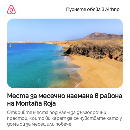
Пропускане
към
Пуснете обява в Airbnb
съдържанието
Места за месечно наемане в района
на Montaña Roja
Открийте места под наем за дългосрочни
престои, които ви карат да се чувствате като у
дома си за месец или повече.