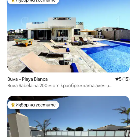
Избор на гостите
Най-популярен избор на гостите
Вила – Playa Blanca
Средна оц
5 (15)
Вила Sabela на 200 м от крайбрежната алея и
морето.
Избор на гостите
Най-популярен избор на гостите