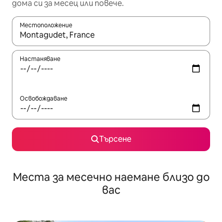
дома си за месец или повече.
Местоположение
Когато резултатите се покажат, използвайте клавишите 
Настаняване
Освобождаване
Търсене
Места за месечно наемане близо до
вас