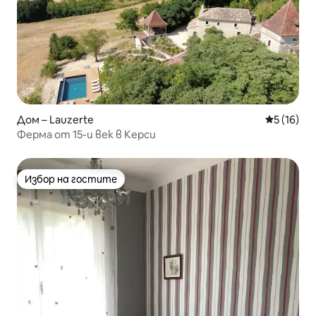
Дом – Lauzerte
Средна оц
5 (16)
Ферма от 15-и век в Керси
Избор на гостите
Избор на гостите