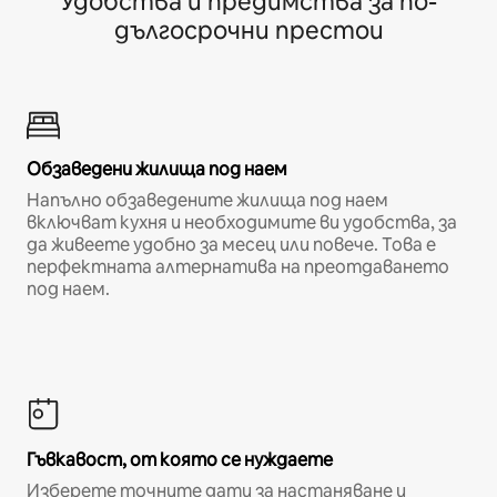
Удобства и предимства за по-
дългосрочни престои
Обзаведени жилища под наем
Напълно обзаведените жилища под наем
включват кухня и необходимите ви удобства, за
да живеете удобно за месец или повече. Това е
перфектната алтернатива на преотдаването
под наем.
Гъвкавост, от която се нуждаете
Изберете точните дати за настаняване и