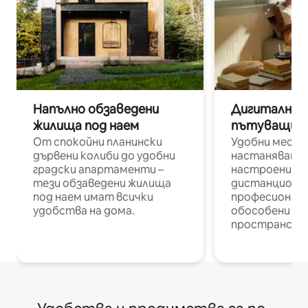
Напълно обзаведени
Дигитални н
жилища под наем
пътуващи п
От спокойни планински
Удобни места
дървени колиби до удобни
настаняване 
градски апартаменти –
настроени и
тези обзаведени жилища
дистанционн
под наем имат всички
професионалис
удобства на дома.
обособени р
пространств