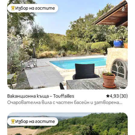
Избор на гостите
Най-популярен избор на гостите
Ваканционна къща – Touffailles
Средна оценк
4,93 (30)
Очарователна вила с частен басейн и затворена
градина
Избор на гостите
Най-популярен избор на гостите