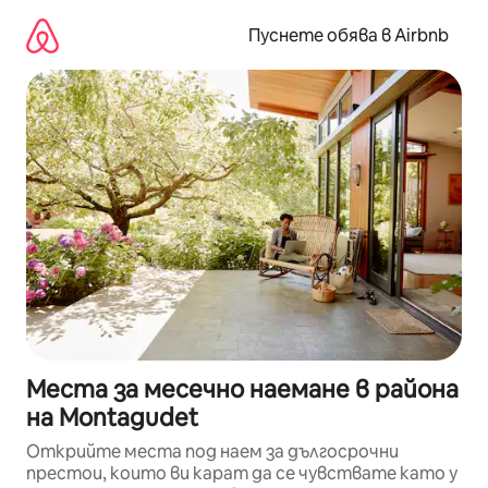
Пропускане
към
Пуснете обява в Airbnb
съдържанието
Места за месечно наемане в района
на Montagudet
Открийте места под наем за дългосрочни
престои, които ви карат да се чувствате като у