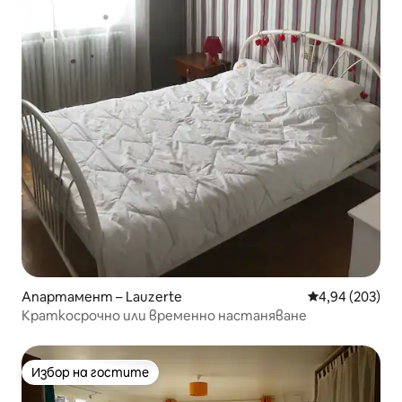
Апартамент – Lauzerte
Средна оценка
4,94 (203)
Краткосрочно или временно настаняване
Избор на гостите
Избор на гостите