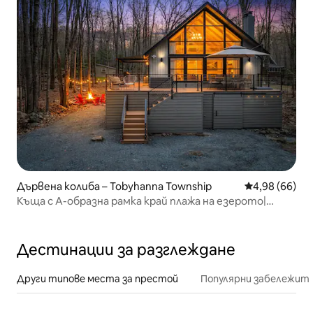
Дървена колиба – Tobyhanna Township
Средна оценк
4,98 (66)
Къща с А-образна рамка край плажа на езерото|
Джакузи, сауна, плаж
Дестинации за разглеждане
Други типове места за престой
Популярни забележит