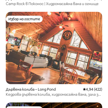
Camp Rock в Поконос | Хидромасажна вана и огнище
Избор на гостите
Избор на гостите
Дървена колиба – Long Pond
Средна оценка
4,94 (422)
Кедрова дървена колиба, хидромасажна вана, зала за
игри, камина