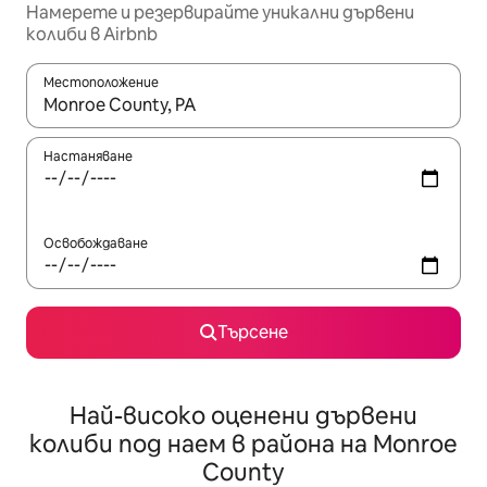
Намерете и резервирайте уникални дървени
колиби в Airbnb
Местоположение
Когато резултатите се покажат, използвайте клавишите 
Настаняване
Освобождаване
Търсене
Най-високо оценени дървени
колиби под наем в района на Monroe
County