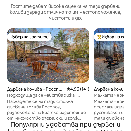
Гостите дават висока оценка на тези дървени
колиби заради отличното им местоположение,
чистота и др.
Избор на гостите
Избор на гос
Избор на гостите
Най-популярен 
Дървена колиба – Pocono
Средна оценка: 4,96 от 5, 14
4,96 (141)
Дървена колиба 
Pines
Подходяща за семейства хижа I
Малката черна х
Огнище + хидромасажна вана I
вана/студена ва
Насладете се на тази стилна
Малката черна д
Поконос
дървена колиба Poconos,
предлага идеалн
разположена на кратко разстояние
рустикален и лу
от множество езера, ски и голф
тази дървена кол
Популярни удобства при дървени
игрища.. (моля, имайте предвид, че
създадем прост
езерото Наоми е ЧАСТНО и нямаме
можете да се с