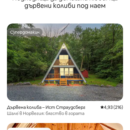
дървени колиби под наем
Супердомакин
Супердомакин
Дървена колиба – Ист Страудсберг
Средна оценка
4,93 (216)
Шале́ в Норвегия: бягство в гората