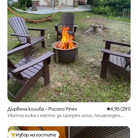
Дървена колиба – Pocono Pines
Средна оценка
4,95 (291)
Уютна хижа с място за лагерен огън, пешеходен
туризъм, водни паркове
Избор на гостите
Най-популярен избор на гостите