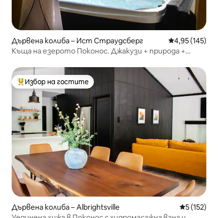
Дървена колиба – Ист Страудсберг
Средна оценка
4,95 (145)
Къща на езерото Поконос. Джакузи + природа +
място за лагерен огън
Избор на гостите
Най-популярен избор на гостите
Дървена колиба – Albrightsville
Средна оце
5 (152)
Уединена хижа в Поконос с хидромасажна вана и