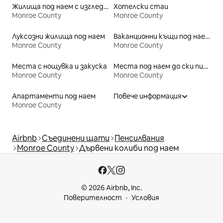
Жилища под наем с изглед към плажа
Хотелски стаи
Monroe County
Monroe County
Луксозни жилища под наем
Ваканционни къщи под наем
Monroe County
Monroe County
Места с нощувка и закуска
Места под наем до ски писти
Monroe County
Monroe County
Апартаменти под наем
Повече информация
Monroe County
Airbnb
Съединени щати
Пенсилвания
Monroe County
Дървени колиби под наем
© 2026 Airbnb, Inc.
Поверителност
Условия