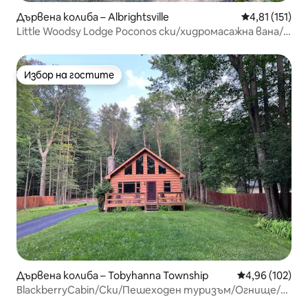
Дървена колиба – Albrightsville
Средна оценк
4,81 (151)
Little Woodsy Lodge Poconos ски/хидромасажна вана/
езеро
Избор на гостите
Избор на гостите
Дървена колиба – Tobyhanna Township
Средна оценка
4,96 (102)
BlackberryCabin/Ски/Пешеходен туризъм/Огнище/
Подходящо за домашни любимци