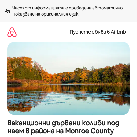
Пропускане
Част от информацията е преведена автоматично. 
към
Показване на оригиналния език
съдържанието
Пуснете обява в Airbnb
Ваканционни дървени колиби под
наем в района на Monroe County