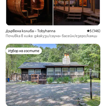
Дървена колиба – Tobyhanna
Средна оце
5 (146)
Почивка в хижа: джакузи/сауна• басейн/езеро/каяци
Избор на гостите
Избор на гостите