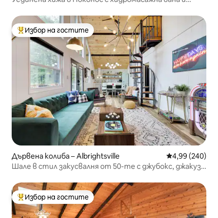
камина
Избор на гостите
Най-популярен избор на гостите
Дървена колиба – Albrightsville
Средна оценка
4,99 (240)
Шале в стил закусвалня от 50-те с джубокс, джакузи
и голяма тераса!
Избор на гостите
Най-популярен избор на гостите