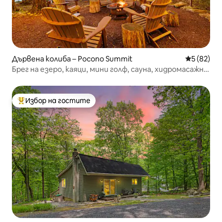
Дървена колиба – Pocono Summit
Средна оц
5 (82)
Брег на езеро, каяци, мини голф, сауна, хидромасажна
вана, люлки
Избор на гостите
Най-популярен избор на гостите