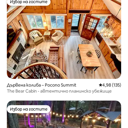
Избор на гостите
Избор на гостите
Дървена колиба – Pocono Summit
Средна оценка
4,98 (135)
The Bear Cabin - автентично планинско убежище
Избор на гостите
Избор на гостите