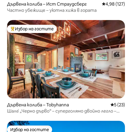
Дървена колиба – Ист Страудсберг
Средна оценка
4,98 (127)
Частно убежище – уютна хижа в гората
Избор на гостите
Най-популярен избор на гостите
Дървена колиба – Tobyhanna
Средна оц
5 (23)
Шале́ „Черно дърво“ – суперголямо двойно легло –
стая за игри
Избор на гостите