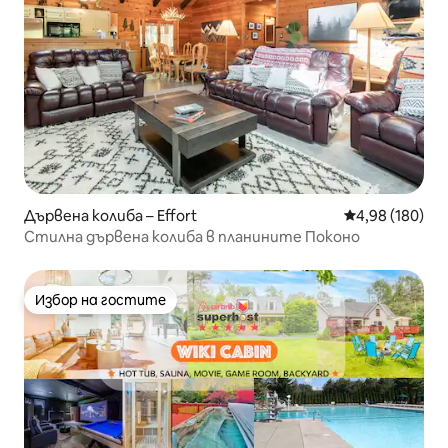
Дървена колиба – Effort
Средна оценка
4,98 (180)
Стилна дървена колиба в планините Поконо
Избор на гостите
Избор на гостите