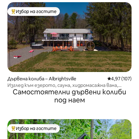
Избор на гостите
Най-популярен избор на гостите
Дървена колиба – Albrightsville
Средна оценка
4,97 (107)
Изглед към езерото, сауна, хидромасажна вана,
Самостоятелни дървени колиби
огнище, стая за игри, домашни любимци
под наем
Избор на гостите
Най-популярен избор на гостите