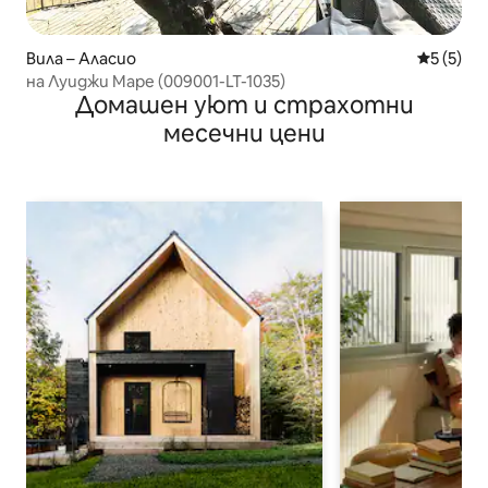
Вила – Аласио
Средна о
5 (5)
на Луиджи Маре (009001-LT-1035)
Домашен уют и страхотни
месечни цени