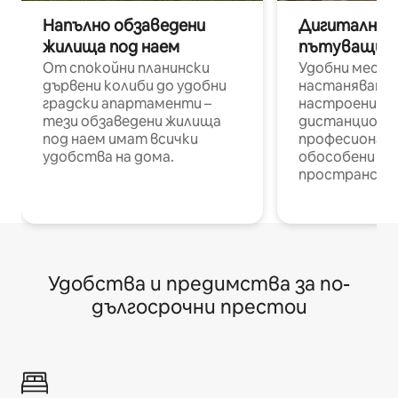
Напълно обзаведени
Дигитални н
жилища под наем
пътуващи п
От спокойни планински
Удобни места
дървени колиби до удобни
настаняване 
градски апартаменти –
настроени и
тези обзаведени жилища
дистанционн
под наем имат всички
професионалис
удобства на дома.
обособени р
пространств
Удобства и предимства за по-
дългосрочни престои