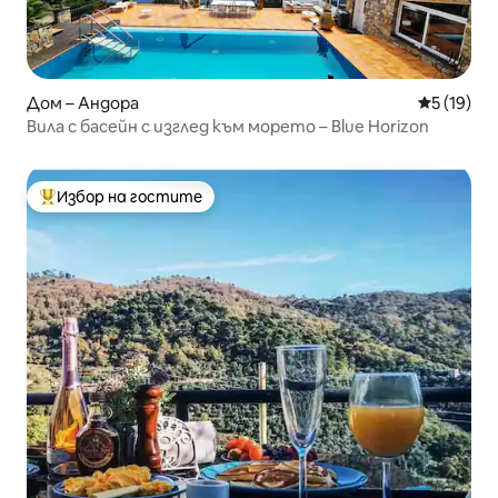
Дом – Андора
Средна оц
5 (19)
Вила с басейн с изглед към морето – Blue Horizon
Избор на гостите
Най-популярен избор на гостите