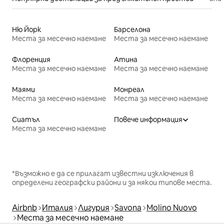
Ню Йорк
Барселона
Места за месечно наемане
Места за месечно наемане
Флоренция
Атина
Места за месечно наемане
Места за месечно наемане
Маями
Монреал
Места за месечно наемане
Места за месечно наемане
Сиатъл
Повече информация
Места за месечно наемане
*Възможно е да се прилагат известни изключения в
определени географски райони и за някои типове места.
Airbnb
Италия
Лигурия
Savona
Molino Nuovo
Места за месечно наемане