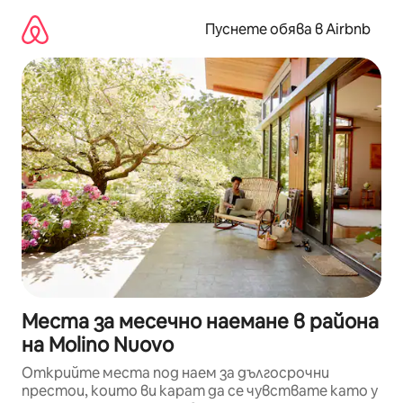
Пропускане
към
Пуснете обява в Airbnb
съдържанието
Места за месечно наемане в района
на Molino Nuovo
Открийте места под наем за дългосрочни
престои, които ви карат да се чувствате като у