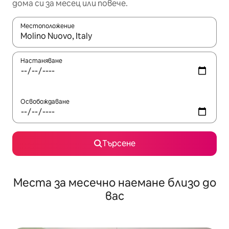
дома си за месец или повече.
Местоположение
Когато резултатите се покажат, използвайте клавишите 
Настаняване
Освобождаване
Търсене
Места за месечно наемане близо до
вас