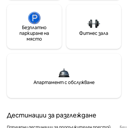
Безплатно
паркиране на
Фитнес зала
място
Апартамент с обслужване
Дестинации за разглеждане
Популярни дестинации за продължителен престой
Бли