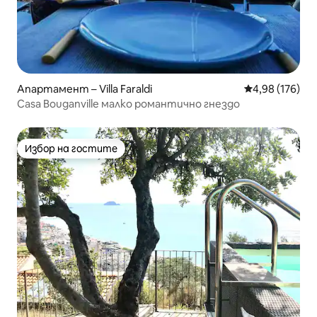
Апартамент – Villa Faraldi
Средна оценка
4,98 (176)
Casa Bouganville малко романтично гнездо
Избор на гостите
Избор на гостите