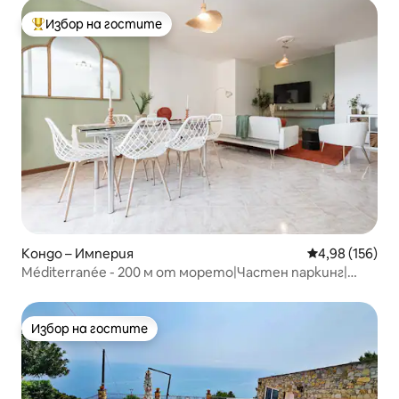
Избор на гостите
Най-популярен избор на гостите
Кондо – Империя
Средна оценка
4,98 (156)
Méditerranée - 200 м от морето|Частен паркинг|
Климатик
Избор на гостите
Избор на гостите