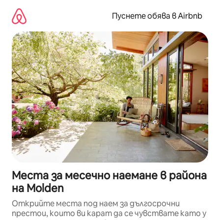
Пропускане
към
Пуснете обява в Airbnb
съдържанието
Места за месечно наемане в района
на Molden
Открийте места под наем за дългосрочни
престои, които ви карат да се чувствате като у