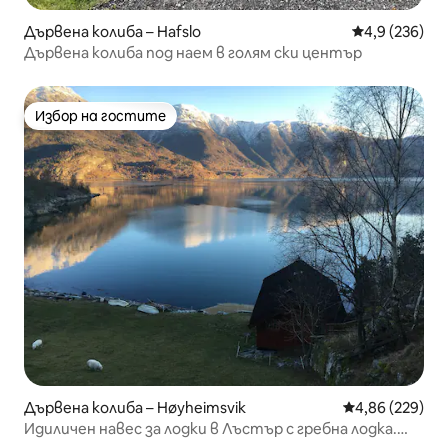
Дървена колиба – Hafslo
Средна оценк
4,9 (236)
Дървена колиба под наем в голям ски център
Избор на гостите
Избор на гостите
Дървена колиба – Høyheimsvik
Средна оценка
4,86 (229)
Идиличен навес за лодки в Лъстър с гребна лодка.
Нова кухня