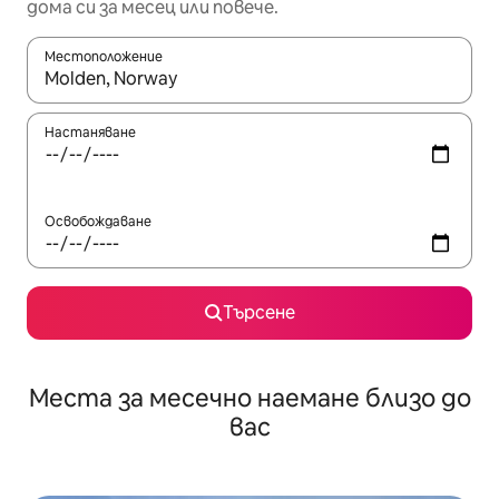
дома си за месец или повече.
Местоположение
Когато резултатите се покажат, използвайте клавишите 
Настаняване
Освобождаване
Търсене
Места за месечно наемане близо до
вас