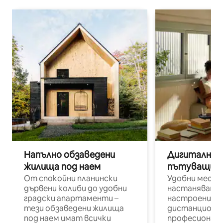
Напълно обзаведени
Дигитални н
жилища под наем
пътуващи п
От спокойни планински
Удобни места
дървени колиби до удобни
настаняване 
градски апартаменти –
настроени и
тези обзаведени жилища
дистанционн
под наем имат всички
професионалис