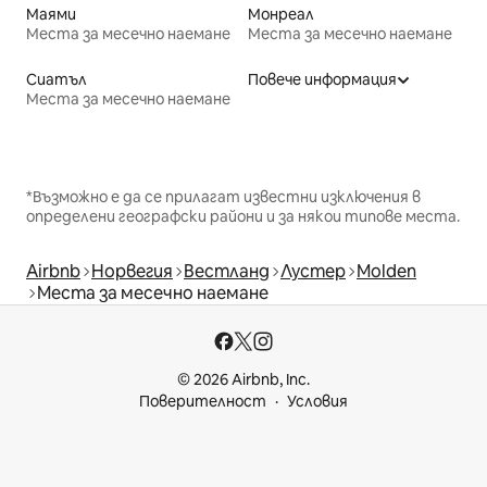
Маями
Монреал
Места за месечно наемане
Места за месечно наемане
Сиатъл
Повече информация
Места за месечно наемане
*Възможно е да се прилагат известни изключения в
определени географски райони и за някои типове места.
Airbnb
Норвегия
Вестланд
Лустер
Molden
Места за месечно наемане
© 2026 Airbnb, Inc.
Поверителност
Условия