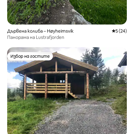
Дървена колиба – Høyheimsvik
Средна оц
5 (24)
Панорама на Lustrafjorden
Избор на гостите
Избор на гостите