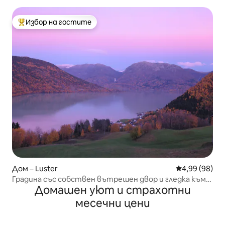
Избор на гостите
Най-популярен избор на гостите
Дом – Luster
Средна оценк
4,99 (98)
Градина със собствен вътрешен двор и гледка към
Домашен уют и страхотни
макалаус!
месечни цени