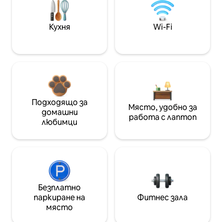
Кухня
Wi-Fi
Подходящо за
Място, удобно за
домашни
работа с лаптоп
любимци
Безплатно
паркиране на
Фитнес зала
място