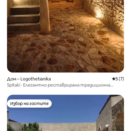
Дом – Logothetianika
Средна о
5 (7)
Spitaki · Елегантно реставрирана традиционна
ваканционна къща
Избор на гостите
Избор на гостите