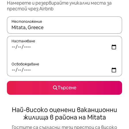
Намерете и резервирайте уникални места за
престой чрез Airbnb
Местоположение
Когато резултатите се покажат, използвайте клавишите 
Настаняване
Освобождаване
Търсене
Най-високо оценени ваканционни
жилища в района на Mitata
Гостите са съгласни: тези престои са високо