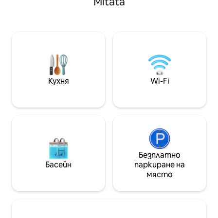
Mitata
и завладяващи гл
легло придава на основното
веранда, предла
помещение усещане за
гледки към залив
спокойствие, а терасата предлага
отличното си 
гледка към маслиновите гори,
само на няколко
простиращи се надолу към морето.
магазини, ресто
Кухненски бокс, климатик, надеждна
жилище служи к
Wi‑Fi мрежа, безупречна баня – всичко
уединение за не
това е на разположение, но никога не
пречи. За двойки или самостоятелни
Кухня
Wi-Fi
пътници, които се чувстват като у
дома си в нещо солидно и малко по-
старо.
Безплатно
Басейн
паркиране на
място