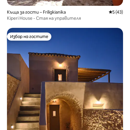
Къща за гости – Friligkianika
Средна оц
5 (43)
Kiperi House - Стая на управителя
Избор на гостите
Избор на гостите