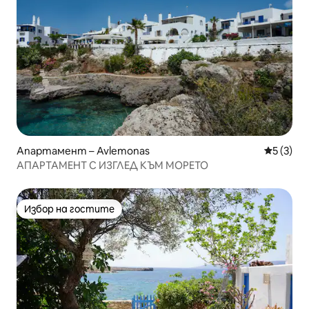
Апартамент – Avlemonas
Средна о
5 (3)
АПАРТАМЕНТ С ИЗГЛЕД КЪМ МОРЕТО
Избор на гостите
Избор на гостите