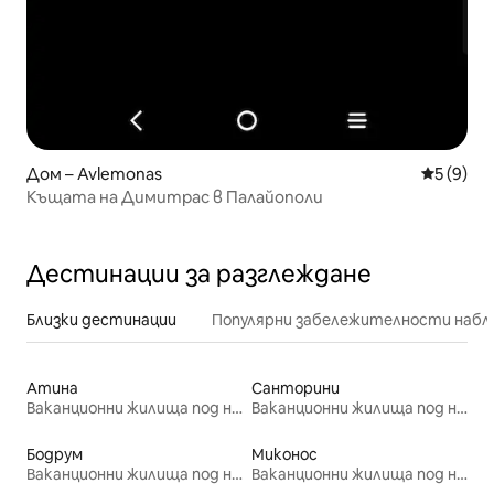
Дом – Avlemonas
Средна о
5 (9)
Къщата на Димитрас в Палайополи
Дестинации за разглеждане
Близки дестинации
Популярни забележителности набл
Атина
Санторини
Ваканционни жилища под наем
Ваканционни жилища под наем
Бодрум
Миконос
Ваканционни жилища под наем
Ваканционни жилища под наем