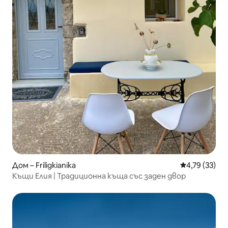
Дом – Friligkianika
Средна оценк
4,79 (33)
Къщи Елия | Традиционна къща със заден двор