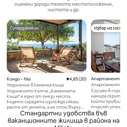
оценени заради тяхното местоположение,
чистота и др.
Супердомакин
Избор на гости
Супердомакин
Избор на гости
Апартамент – Ka
Кондо – Nisi
Средна оценка: 4,85 от 5, 20
4,85 (20)
Апартаментът 
Уединение в каменна къща
Сгушен в сърцет
Уединеното кътче „Каменната
намира скрит ск
къща“ е едно от онези места,
който привлича
където сградата изглежда сякаш
търсят утеха и
расте от земята, а не стои върху
Стандартни удобства във
природна красот
нея. Дебелите стени запазват
апартамент пре
прохладата на сутринта през
ваканционните жилища в района на
комбинация от 
горещината на деня, двойното