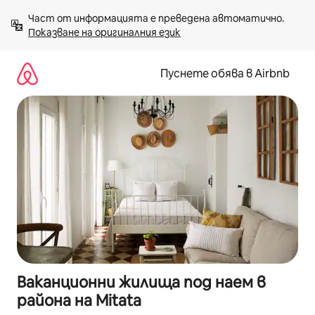
Пропускане
Част от информацията е преведена автоматично. 
към
Показване на оригиналния език
съдържанието
Пуснете обява в Airbnb
Ваканционни жилища под наем в
района на Mitata