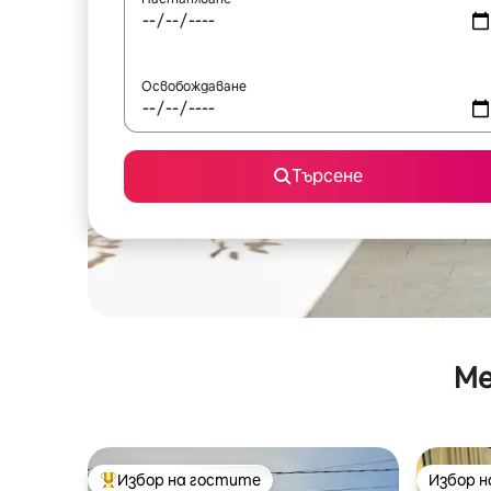
Освобождаване
Търсене
Ме
Избор на гостите
Избор 
Най-популярен избор на гостите
Избор 