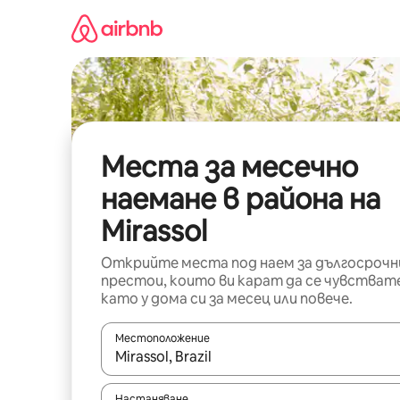
Пропускане
към
съдържанието
Места за месечно
наемане в района на
Mirassol
Открийте места под наем за дългосрочн
престои, които ви карат да се чувстват
като у дома си за месец или повече.
Местоположение
Когато резултатите се покажат, използвайт
Настаняване