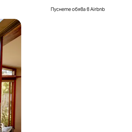
Пуснете обява в Airbnb
окосване или плъзгане.