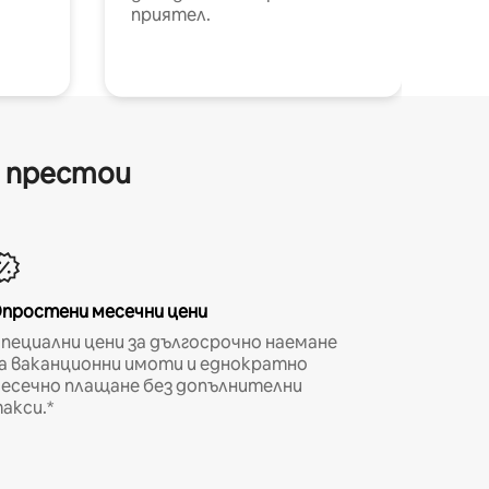
приятел.
и престои
простени месечни цени
пециални цени за дългосрочно наемане
а ваканционни имоти и еднократно
есечно плащане без допълнителни
акси.*