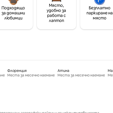
Място,
Подходящо
Безплатно
удобно за
за домашни
паркиране на
работа с
любимци
място
лаптоп
Флоренция
Атина
Ма
ане
Места за месечно наемане
Места за месечно наемане
Ме
определени географски райони и за някои типове места.