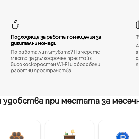
Подходящи за работа помещения за
Т
дигитални номади
A
По работа ли пътувате? Намерете
а
място за дългосрочен престой с
с
високоскоростен Wi-Fi и обособени
п
работни пространства.
 удобства при местата за месеч