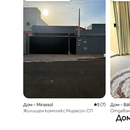
Дом – Mirassol
Средна оценка: 5
5 (7)
Дом – Bá
Жилищен комплекс Мирасол-СП
Отдавам 
Дом
басейн и