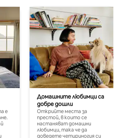
Домашните любимци са
добре дошли
а е
Открийте места за
не.
престой, в които се
ай
настаняват домашни
любимци, така че да
и
доведете четириногия си