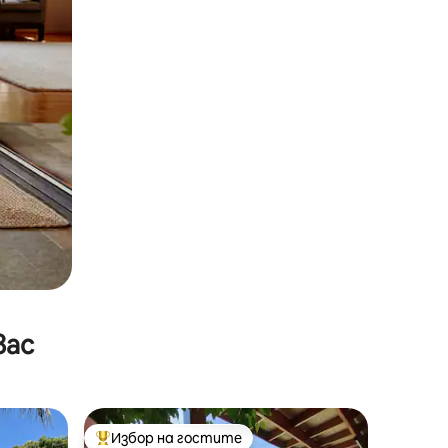
вас
Избор на гостите
Най-популярен избор на гостите