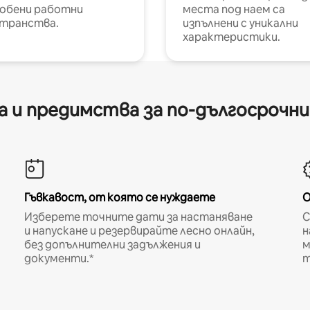
обени работни
места под наем са
транства.
изпълнени с уникални
характеристики.
 и предимства за по-дългосрочн
Гъвкавост, от която се нуждаете
О
Изберете точните дати за настаняване
С
и напускане и резервирайте лесно онлайн,
н
без допълнителни задължения и
м
документи.*
т