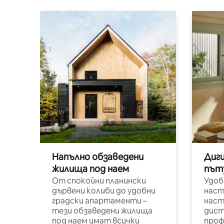
Напълно обзаведени
Диг
жилища под наем
път
От спокойни планински
Удоб
дървени колиби до удобни
наст
градски апартаменти –
наст
тези обзаведени жилища
дист
под наем имат всички
проф