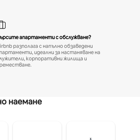
ърсите апартаменти с обслужване?
irbnb разполага с напълно обзаведени
партаменти, идеални за настаняване на
лужители, корпоративни жилища и
реместване.
но наемане