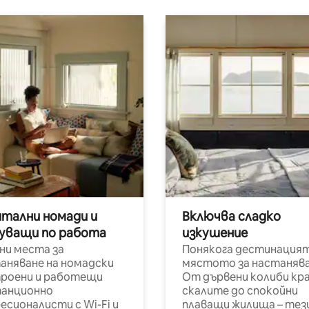
итални номади и
Включва сладко
уващи по работа
изкушение
ни места за
Понякога дестинацият
аняване на номадски
мястото за настанява
роени и работещи
От дървени колиби кр
анционно
скалите до спокойни
есионалисти с Wi-Fi и
плаващи жилища – тез