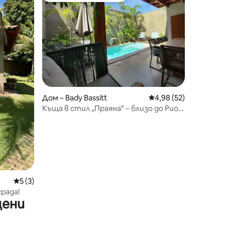
Дом – Bady Bassitt
Средна оценка: 4,98
4,98 (52)
Къща в стил „Праяна“ – близо до Рио
Прето
Средна оценка: 5 от 5, 3 отзива
5 (3)
града!
цени