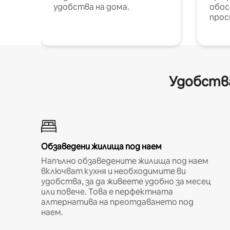
удобства на дома.
обос
прос
Удобства
Обзаведени жилища под наем
Напълно обзаведените жилища под наем
включват кухня и необходимите ви
удобства, за да живеете удобно за месец
или повече. Това е перфектната
алтернатива на преотдаването под
наем.