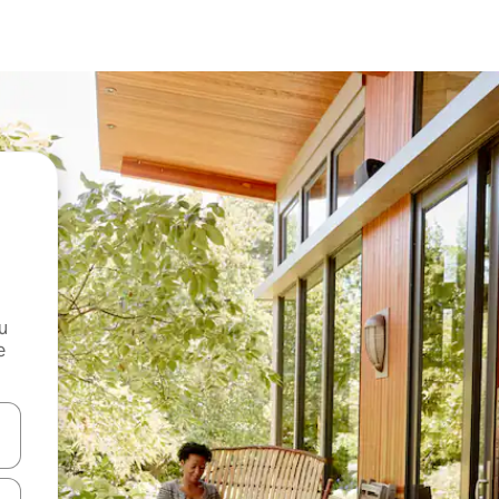
и
е
е клавишите със стрелки нагоре и надолу или навигирайте с д