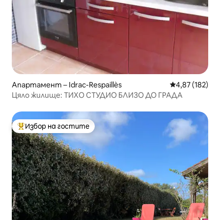
Апартамент – Idrac-Respaillès
Средна оценка
4,87 (182)
Цяло жилище: ТИХО СТУДИО БЛИЗО ДО ГРАДА
Избор на гостите
Най-популярен избор на гостите