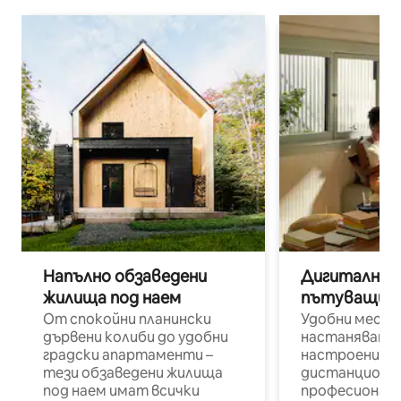
Напълно обзаведени
Дигитални н
жилища под наем
пътуващи п
От спокойни планински
Удобни места
дървени колиби до удобни
настаняване 
градски апартаменти –
настроени и
тези обзаведени жилища
дистанционн
под наем имат всички
професионалис