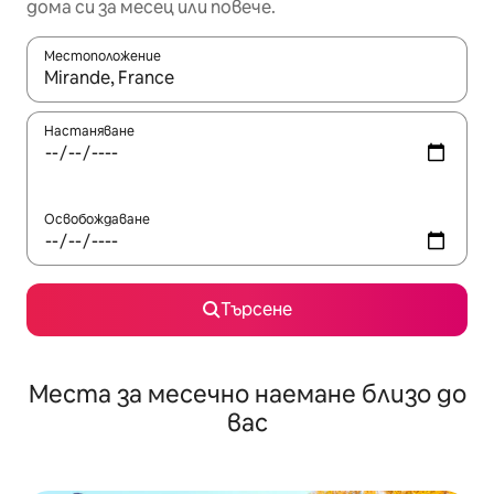
дома си за месец или повече.
Местоположение
Когато резултатите се покажат, използвайте клавишите 
Настаняване
Освобождаване
Търсене
Места за месечно наемане близо до
вас