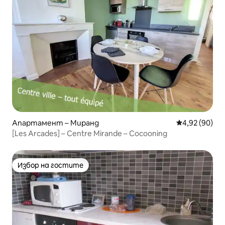
Апартамент – Миранд
Средна оценк
4,92 (90)
[Les Arcades] – Centre Mirande – Cocooning
Избор на гостите
Избор на гостите