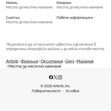
Маями
Монреал
Места за месечно наемане
Места за месечно наемане
Сиатъл
Повече информация
Места за месечно наемане
*Възможно е да се прилагат известни изключения в
определени географски райони и за някои типове места.
Airbnb
Франция
Окситания
Gers
Миранде
Места за месечно наемане
© 2026 Airbnb, Inc.
Поверителност
Условия