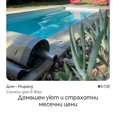
Дом – Миранд
Средна оц
5 (13)
Семеен дом в Жер
Домашен уют и страхотни
месечни цени