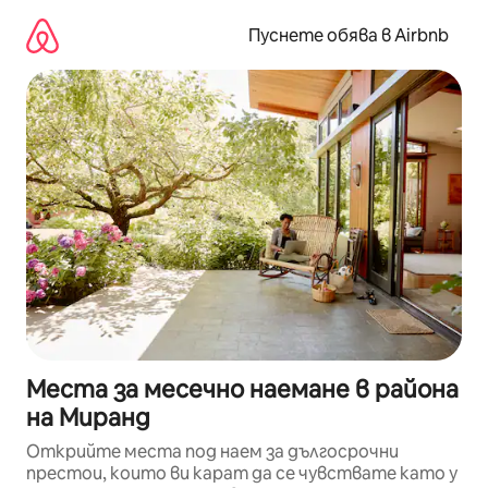
Пропускане
към
Пуснете обява в Airbnb
съдържанието
Места за месечно наемане в района
на Миранд
Открийте места под наем за дългосрочни
престои, които ви карат да се чувствате като у