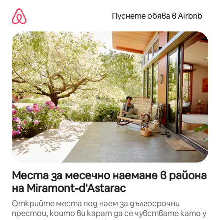
Пропускане
към
Пуснете обява в Airbnb
съдържанието
Места за месечно наемане в района
на Miramont-d'Astarac
Открийте места под наем за дългосрочни
престои, които ви карат да се чувствате като у