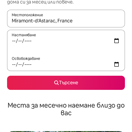
дома си за месец или повече.
Местоположение
Когато резултатите се покажат, използвайте клавишите 
Настаняване
Освобождаване
Търсене
Места за месечно наемане близо до
вас