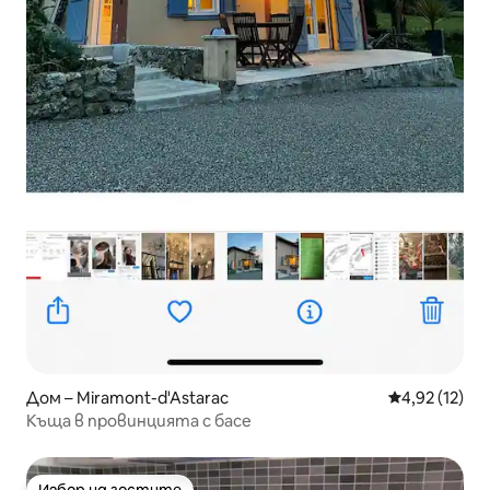
Дом – Miramont-d'Astarac
Средна оценк
4,92 (12)
Къща в провинцията с басе