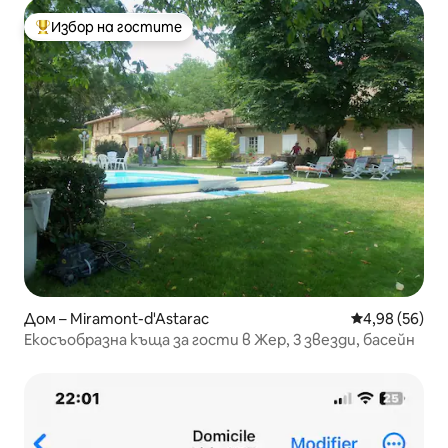
Избор на гостите
Най-популярен избор на гостите
Дом – Miramont-d'Astarac
Средна оценк
4,98 (56)
Екосъобразна къща за гости в Жер, 3 звезди, басейн