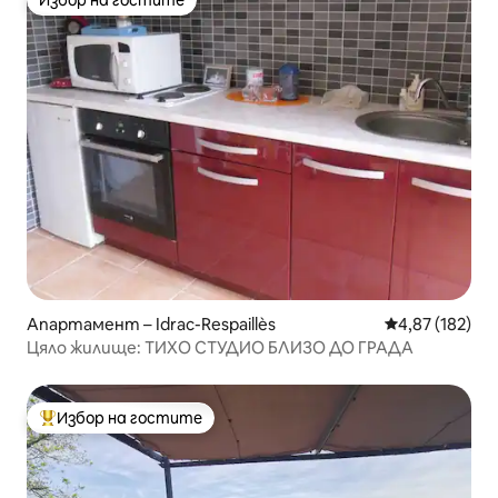
Избор на гостите
Избор на гостите
Апартамент – Idrac-Respaillès
Средна оценка
4,87 (182)
Цяло жилище: ТИХО СТУДИО БЛИЗО ДО ГРАДА
Избор на гостите
Най-популярен избор на гостите