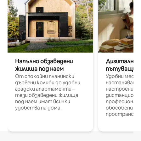
Напълно обзаведени
Дигитални н
жилища под наем
пътуващи п
От спокойни планински
Удобни места
дървени колиби до удобни
настаняване 
градски апартаменти –
настроени и
тези обзаведени жилища
дистанционн
под наем имат всички
професионалис
удобства на дома.
обособени р
пространств