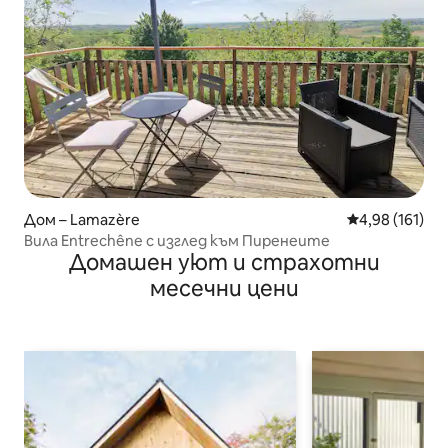
Дом – Lamazère
Средна оценка
4,98 (161)
Вила Entrechêne с изглед към Пиренеите
Домашен уют и страхотни
месечни цени