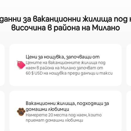
анни за ваканционни жилища под н
височина в района на Милано
Цени за нощувка, започващи от
Цените на ваканционните жилища под
наем в района на Милано започват от
60 $ USD на нощувка преди данъци и такси
Ваканционни жилища, подходящи за
домашни любимци
Намерете 20 места под наем, които
приемат домашни любимци