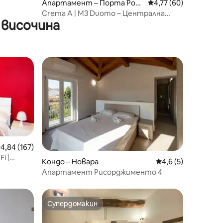
Апартамент – Порта Ром
Средна оценка: 4,77
4,77 (60)
ана
Crema A | M3 Duomo – Централна
 височина
улица | Балкон и климатик
редна оценка: 4,84 от 5, 167 отзива
4,84 (167)
Fi |
Кондо – Новара
Средна оценка: 4,
4,6 (5)
Апартамент Рисорджименто 4
Супердомакин
Супердомакин