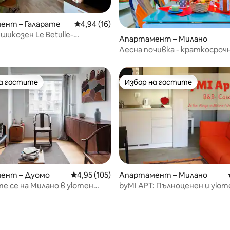
ент – Галарате
Средна оценка: 4,94 от 5, 16 отзива
4,94 (16)
шикозен Le Betulle-
т 5, 143 отзива
Апартамент – Милано
aMXP
Лесна почивка - краткосроч
отдаване на жилища под нае
Италия
на гостите
Избор на гостите
на гостите
Избор на гостите
ент – Дуомо
Средна оценка: 4,95 от 5, 105 отзива
4,95 (105)
Апартамент – Милано
е се на Милано в уютен
byMI APT: Пълноценен и уют
нт на няколко крачки от
апартамент-студио
т 5, 129 отзива