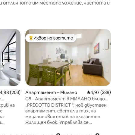
ади отличното им местоположение, чистота и
Лофт – 
Избор на гостите
Избор 
тите
Най-популярен избор на гостите
Избор 
Бутиков
Сарпи
Прекрас
красиво 
всеки к
незабра
ярка, ра
централ
града, 
М2 и М5 
редна оценка: 4,98 от 5, 203 отзива
4,98 (203)
Апартамент – Милано
Средна оценка: 4,97 
4,97 (238)
Семпион
с
C8 - Апартамент в МИЛАНО близо
търговс
до M1: 10' от центъра
крив на
„PRECOTTO DISTRICT “, нов двустаен
Корсо Г
с
апартамент, светъл и тих, на
барове 
ма
мецаниновия етаж на елегантен
разстоя
а
жилищен блок. Управлява се
на Корс
удвана
директно от собственика
Франческо. Всичко е на разположение