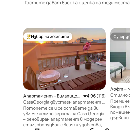
Гостите дават висока оценка на тези места
Избор на гостите
Суперд
Най-популярен избор на гостите
Суперд
Лофт – 
Стилно с
Апартамент – Вилапицон
Средна оценка: 4,96 о
4,96 (116)
Life] с к
Премине
е
CasaGeorgia двустаен апартамент +
вход и в
гараж близо до FieramilanoRho
Потопете се и се оставете да ви
помещен
увлече атмосферата на Casa Georgia
дървени
– реновиран апартамент в модерен
стенни а
стил, оборудван с всички удобства,
компакт