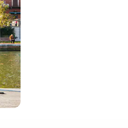
окосване или плъзгане.