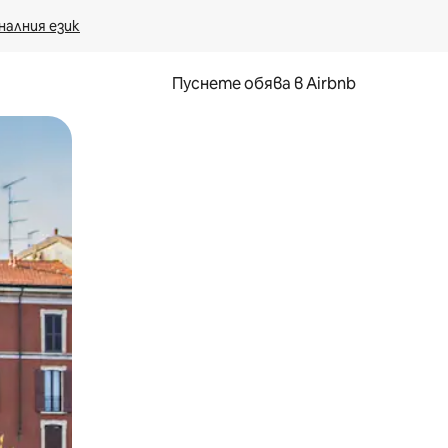
налния език
Пуснете обява в Airbnb