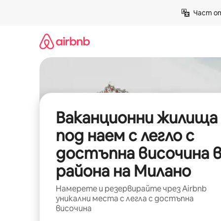
Пропускане
Част от
към
съдържанието
Ваканционни жилища
под наем с легло с
достъпна височина 
района на Милано
Намерете и резервирайте чрез Airbnb
уникални места с легла с достъпна
височина