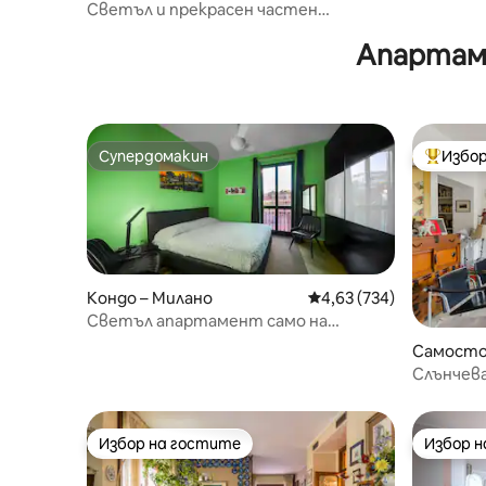
Светъл и прекрасен частен
апартамент в Милано
Апартаме
Супердомакин
Избор
Супердомакин
Най-поп
Кондо – Милано
Средна оценка: 4,63 о
4,63 (734)
Светъл апартамент само на
20 минути пеша от центъра на
Самосто
Милано
илано
Слънчева
удобна с
Москова
Избор на гостите
Избор 
Избор на гостите
Избор 