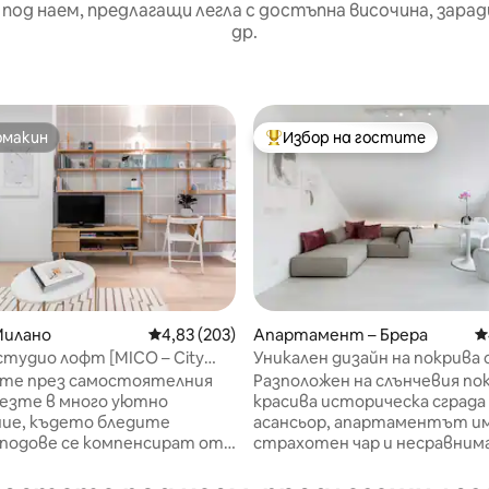
 под наем, предлагащи легла с достъпна височина, зар
др.
омакин
Избор на гостите
омакин
Най-популярен избор на гос
Милано
Средна оценка: 4,83 от 5, 203 отзива
4,83 (203)
Апартамент – Брера
С
тудио лофт [MICO – City
Уникален дизайн на покрива 
т 5, 116 отзива
лиматик
невероятна тераса в Дуомо
те през самостоятелния
Разположен на слънчевия по
лезте в много уютно
красива историческа сграда 
ие, където бледите
асансьор, апартаментът и
 подове се компенсират от
страхотен чар и несравним
кценти от плочки. В това
уникалност. С напълно обор
но студио има много
кухня, много светла баня и