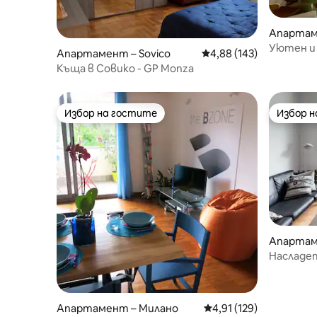
Апартам
Уютен и 
Апартамент – Sovico
Средна оценка: 4,88 о
4,88 (143)
Malpens
Къща в Совико - GP Monza
Избор на гостите
Избор 
Избор на гостите
Избор 
Апартам
Насладет
апартаме
Дуомо
Апартамент – Милано
Средна оценка: 4,91 о
4,91 (129)