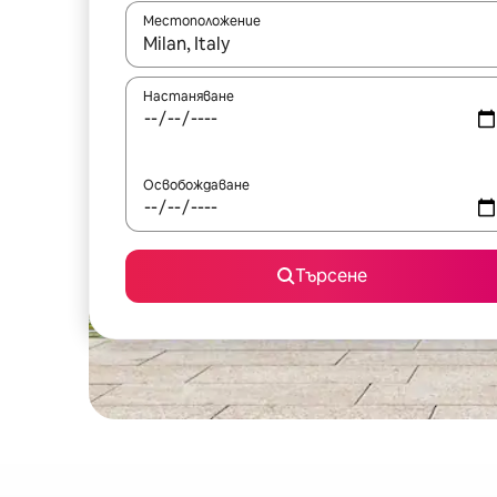
Местоположение
Когато резултатите се покажат, използвайт
Настаняване
Освобождаване
Търсене