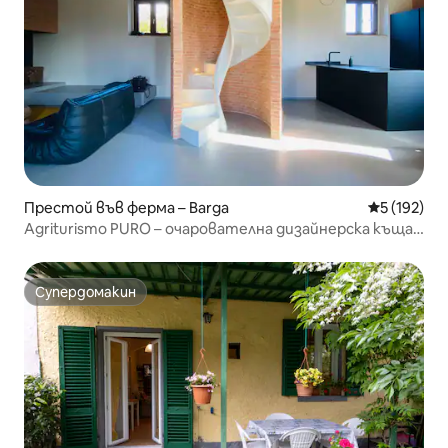
Престой във ферма – Barga
Средна оце
5 (192)
Agriturismo PURO – очарователна дизайнерска къща
в Тоскана
Супердомакин
Супердомакин