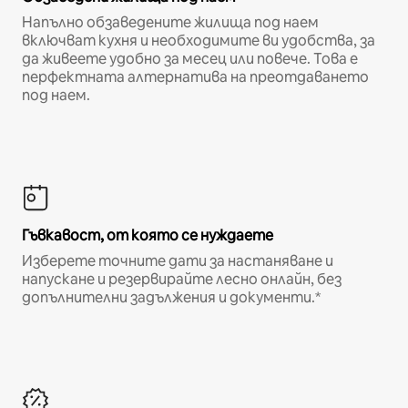
Напълно обзаведените жилища под наем
включват кухня и необходимите ви удобства, за
да живеете удобно за месец или повече. Това е
перфектната алтернатива на преотдаването
под наем.
Гъвкавост, от която се нуждаете
Изберете точните дати за настаняване и
напускане и резервирайте лесно онлайн, без
допълнителни задължения и документи.*