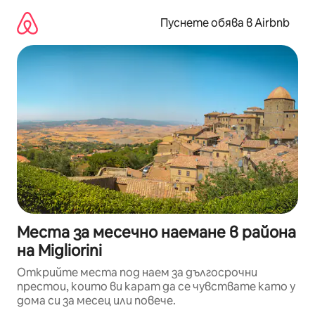
Пропускане
към
Пуснете обява в Airbnb
съдържанието
Места за месечно наемане в района
на Migliorini
Открийте места под наем за дългосрочни
престои, които ви карат да се чувствате като у
дома си за месец или повече.