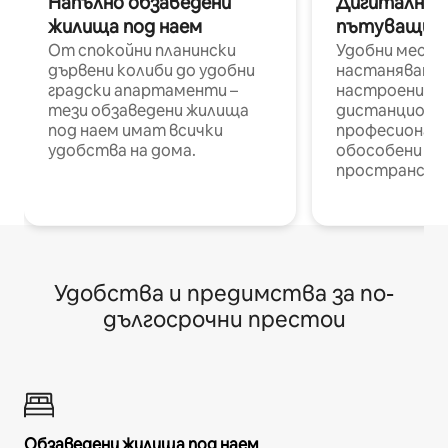
Напълно обзаведени
Дигитални н
жилища под наем
пътуващи п
От спокойни планински
Удобни места
дървени колиби до удобни
настаняване 
градски апартаменти –
настроени и
тези обзаведени жилища
дистанционн
под наем имат всички
професионалис
удобства на дома.
обособени р
пространств
Удобства и предимства за по-
дългосрочни престои
Обзаведени жилища под наем