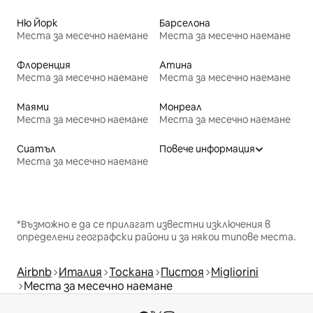
Ню Йорк
Барселона
Места за месечно наемане
Места за месечно наемане
Флоренция
Атина
Места за месечно наемане
Места за месечно наемане
Маями
Монреал
Места за месечно наемане
Места за месечно наемане
Сиатъл
Повече информация
Места за месечно наемане
*Възможно е да се прилагат известни изключения в
определени географски райони и за някои типове места.
Airbnb
Италия
Тоскана
Пистоя
Migliorini
Места за месечно наемане