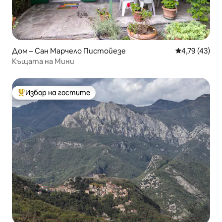
Дом – Сан Марчело Пистойезе
Средна оценк
4,79 (43)
Къщата на Мини
Избор на гостите
Най-популярен избор на гостите