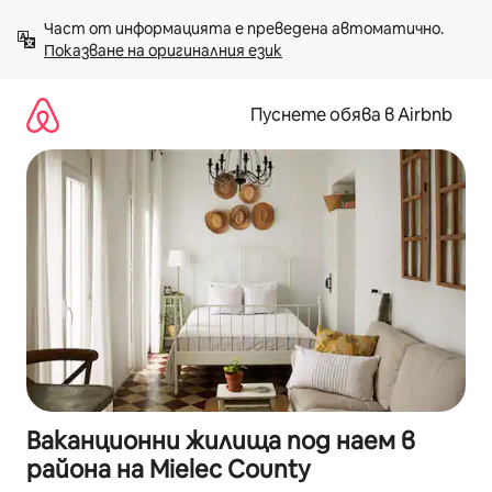
Пропускане
Част от информацията е преведена автоматично. 
към
Показване на оригиналния език
съдържанието
Пуснете обява в Airbnb
Ваканционни жилища под наем в
района на Mielec County