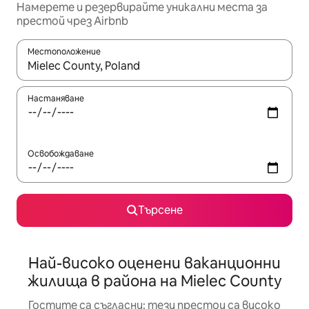
Намерете и резервирайте уникални места за
престой чрез Airbnb
Местоположение
Когато резултатите се покажат, използвайте клавишите 
Настаняване
Освобождаване
Търсене
Най-високо оценени ваканционни
жилища в района на Mielec County
Гостите са съгласни: тези престои са високо