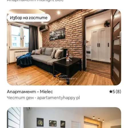
Избор на гостите
Избор на гостите
Апартамент – Mielec
Средна о
5 (8)
Честит ден - apartamentyhappy pl