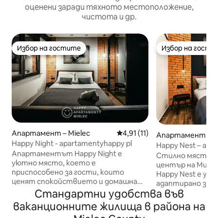
оценени заради тяхното местоположение,
чистота и др.
Избор на гостите
Избор на гости
Избор на гостите
Избор на гости
Апартамент – Mielec
Средна оценка: 4,91 от 5, 1
4,91 (11)
Апартамент – M
Happy Night - apartamentyhappy pl
Happy Nest – apa
Апартаментът Happy Night е
Стилно място за
уютно място, което е
център на Мие
приспособено за гости, които
Happy Nest е ую
ценят спокойствието и домашната
адаптирано за г
атмосфера. Допълнително
Стандартни удобства във
спокойствието
предимство е красивата гледка от
атмосфера. Кли
ваканционните жилища в района на
11-ия етаж към Мелец и
апартамент със