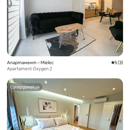
Апартамент – Mielec
Средна о
5 (3)
Apartament Oxygen 2
Супердомакин
Супердомакин