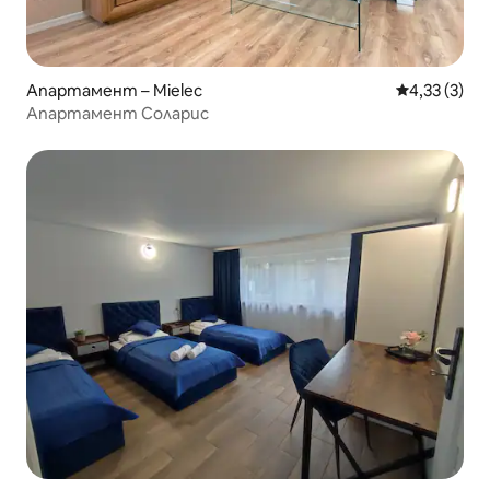
Апартамент – Mielec
Средна оцен
4,33 (3)
Апартамент Соларис