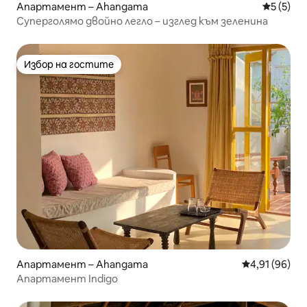
Апартамент – Ahangama
Средна о
5 (5)
Суперголямо двойно легло – изглед към зеленина
Избор на гостите
Избор на гостите
Апартамент – Ahangama
Средна оценк
4,91 (96)
Апартамент Indigo