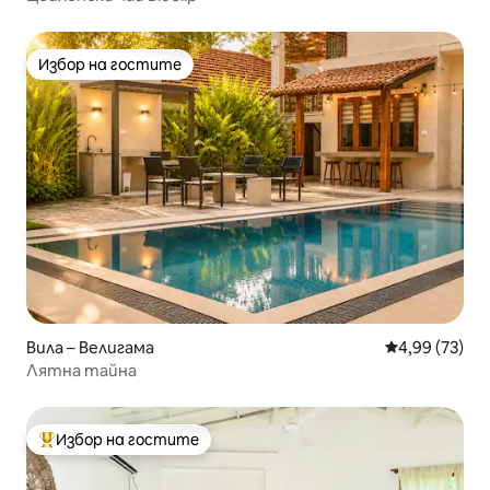
Избор на гостите
Избор на гостите
Вила – Велигама
Средна оценк
4,99 (73)
Лятна тайна
Избор на гостите
Най-популярен избор на гостите