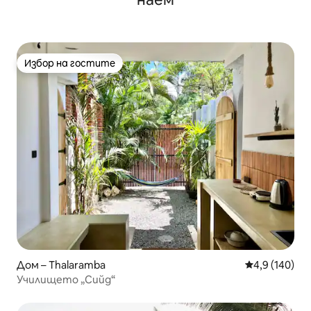
Избор на гостите
Избор на гостите
Дом – Thalaramba
Средна оценк
4,9 (140)
Училището „Сийд“