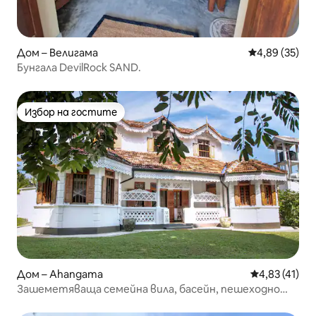
Дом – Велигама
Средна оценк
4,89 (35)
Бунгала DevilRock SAND.
Избор на гостите
Избор на гостите
Дом – Ahangama
Средна оценк
4,83 (41)
Зашеметяваща семейна вила, басейн, пешеходно
разстояние до плажа