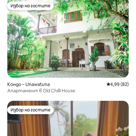
Избор на гостите
Избор на гостите
Кондо – Unawatuna
Средна оценк
4,99 (82)
Апартамент в Old Chilli House
Избор на гостите
Избор на гостите