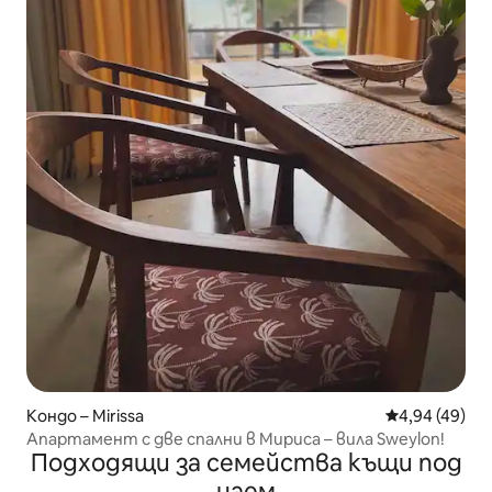
Кондо – Mirissa
Средна оценк
4,94 (49)
Апартамент с две спални в Мириса – вила Sweylon!
Подходящи за семейства къщи под
наем