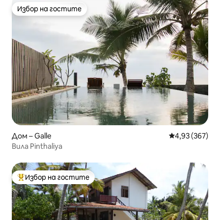
Избор на гостите
Избор на гостите
Дом – Galle
Средна оценка
4,93 (367)
Вила Pinthaliya
Избор на гостите
Най-популярен избор на гостите