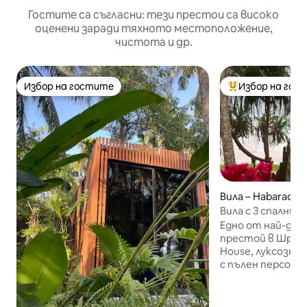
Гостите са съгласни: тези престои са високо
оценени заради тяхното местоположение,
чистота и др.
Избор на гостите
Избор на гос
Избор на гостите
Най-популярен 
Вила – Habaradu
Вила с 3 спални н
готвач и персон
Едно от най-доб
престой в Шри Ла
House, луксозна 
с пълен персонал
(климатик), всичк
безплатна закуска Това бижу, 
най-добрите дом