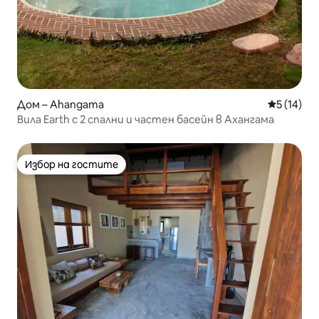
Дом – Ahangama
Средна оц
5 (14)
Вила Earth с 2 спални и частен басейн в Ахангама
Избор на гостите
Избор на гостите