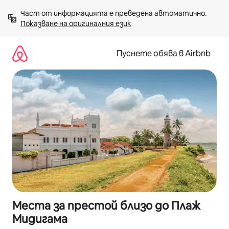
Пропускане
Част от информацията е преведена автоматично. 
към
Показване на оригиналния език
съдържанието
Пуснете обява в Airbnb
Места за престой близо до Плаж
Мидигама