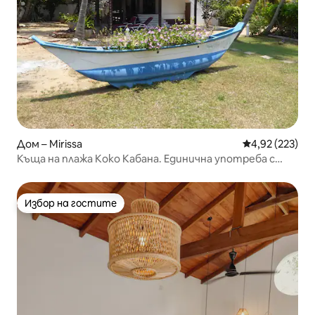
Дом – Mirissa
Средна оценка
4,92 (223)
Къща на плажа Коко Кабана. Единична употреба с
басейн.
Избор на гостите
Избор на гостите