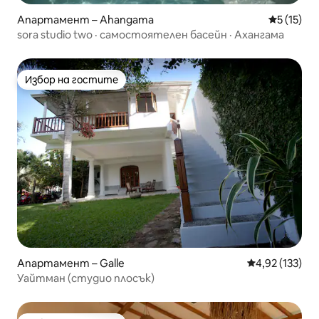
Апартамент – Ahangama
Средна оц
5 (15)
sora studio two · самостоятелен басейн · Ахангама
Избор на гостите
Избор на гостите
Апартамент – Galle
Средна оценка
4,92 (133)
Уайтман (студио плосък)