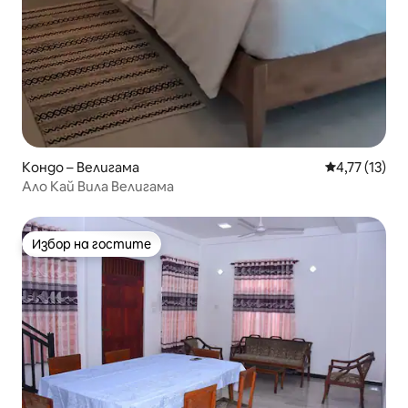
Кондо – Велигама
Средна оценк
4,77 (13)
Ало Кай Вила Велигама
Избор на гостите
Избор на гостите