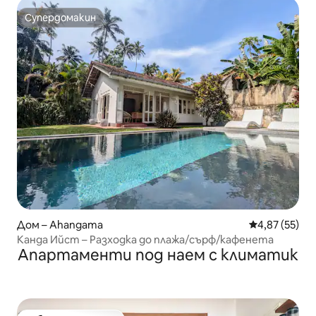
Супердомакин
Супердомакин
Дом – Ahangama
Средна оценк
4,87 (55)
Канда Ийст – Разходка до плажа/сърф/кафенета
Апартаменти под наем с климатик