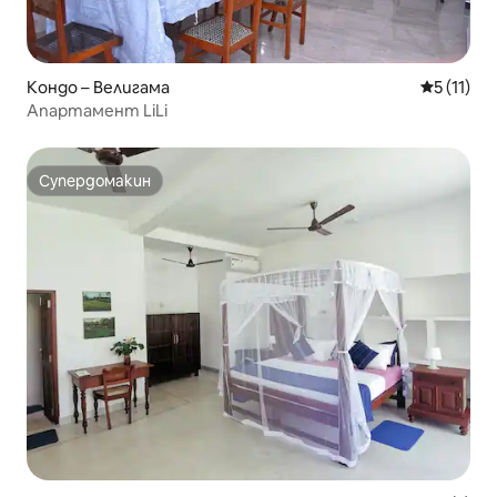
Кондо – Велигама
Средна оц
5 (11)
Апартамент LiLi
Супердомакин
Супердомакин