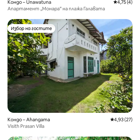
Кондо – Unawatuna
Средна оцен
4,75 (4)
Апартамент „Монара“ на плажа Галавата
Избор на гостите
Избор на гостите
Кондо – Ahangama
Средна оценк
4,93 (27)
Visith Prasan Villa