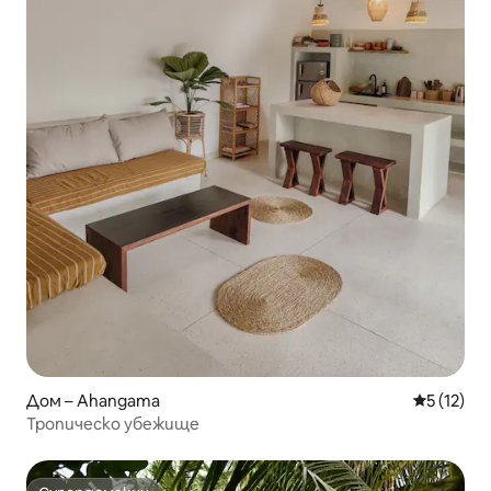
Дом – Ahangama
Средна оц
5 (12)
Тропическо убежище