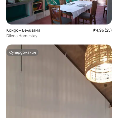
Кондо – Велигама
Средна оценк
4,96 (25)
Dilena Homestay
Супердомакин
Супердомакин