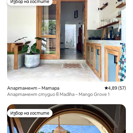
Избор на гостите
Избор на гостите
Апартамент – Матара
Средна оценк
4,89 (57)
Апартамент студио в Madiha – Mango Grove 1
Избор на гостите
Избор на гостите