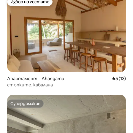
Избор на гостите
Избор на гостите
Апартамент – Ahangama
Средна оц
5 (13)
стъпките, кабалана
Супердомакин
Супердомакин