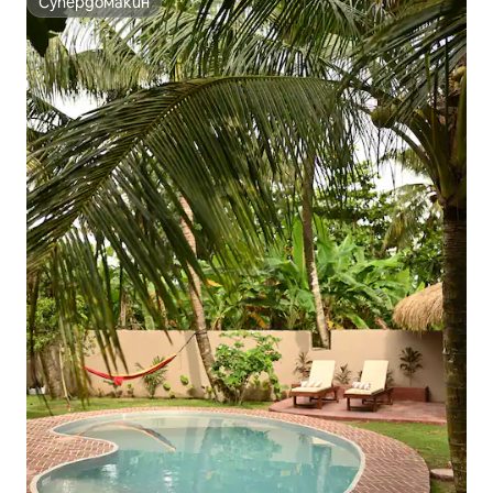
Супердомакин
Супердомакин