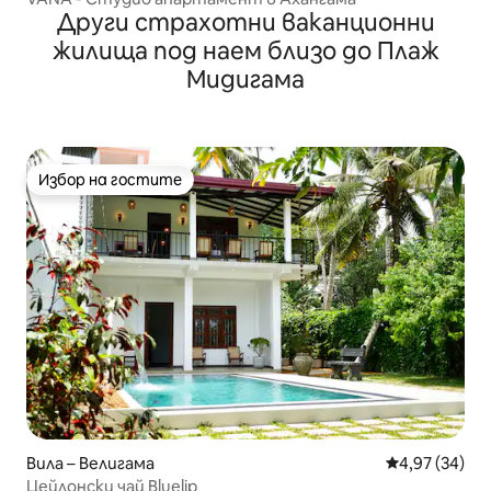
Други страхотни ваканционни
жилища под наем близо до Плаж
Мидигама
Избор на гостите
Избор на гостите
Вила – Велигама
Средна оценк
4,97 (34)
Цейлонски чай Bluelip