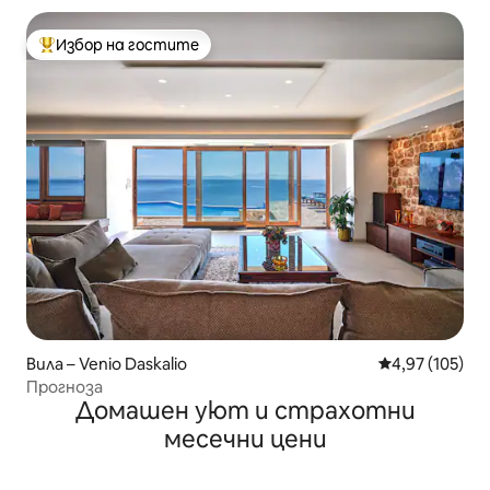
Избор на гостите
Най-популярен избор на гостите
Вила – Venio Daskalio
Средна оценка
4,97 (105)
Прогноза
Домашен уют и страхотни
месечни цени