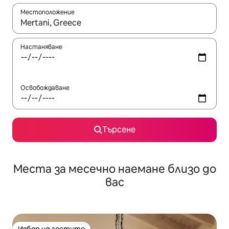
Местоположение
Когато резултатите се покажат, използвайте клавишите 
Настаняване
Освобождаване
Търсене
Места за месечно наемане близо до
вас