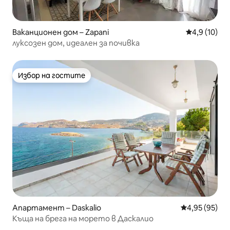
Ваканционен дом – Zapani
Средна оцен
4,9 (10)
луксозен дом, идеален за почивка
Избор на гостите
Избор на гостите
Апартамент – Daskalio
Средна оценк
4,95 (95)
Къща на брега на морето в Даскалио