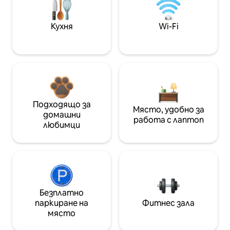
Кухня
Wi-Fi
Подходящо за
Място, удобно за
домашни
работа с лаптоп
любимци
Безплатно
паркиране на
Фитнес зала
място