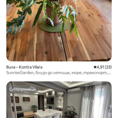
Вила – Kontra Vilara
Средна оценк
4,91 (23)
SunriseGarden, близо до летище, море, транспорт,
гледка
Супердомакин
Супердомакин