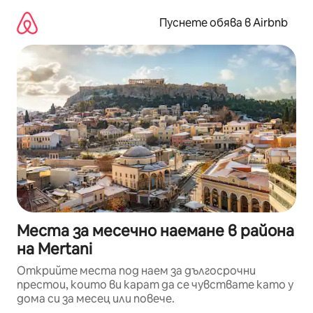
Пропускане
към
Пуснете обява в Airbnb
съдържанието
Места за месечно наемане в района
на Mertani
Открийте места под наем за дългосрочни
престои, които ви карат да се чувствате като у
дома си за месец или повече.