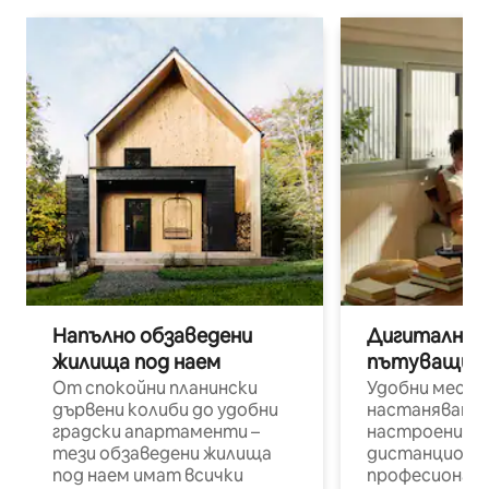
Напълно обзаведени
Дигитални н
жилища под наем
пътуващи п
От спокойни планински
Удобни места
дървени колиби до удобни
настаняване 
градски апартаменти –
настроени и
тези обзаведени жилища
дистанционн
под наем имат всички
професионалис