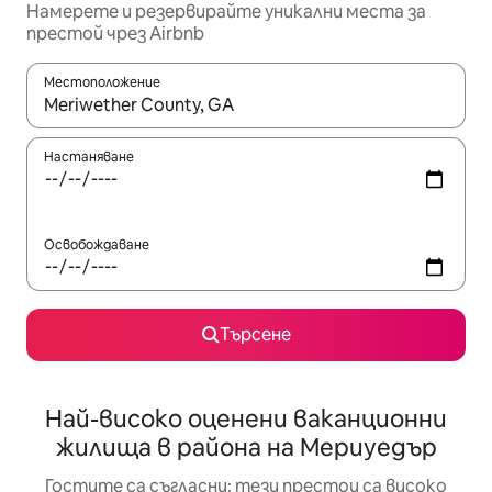
Намерете и резервирайте уникални места за
престой чрез Airbnb
Местоположение
Когато резултатите се покажат, използвайте клавишите 
Настаняване
Освобождаване
Търсене
Най-високо оценени ваканционни
жилища в района на Мериуедър
Гостите са съгласни: тези престои са високо