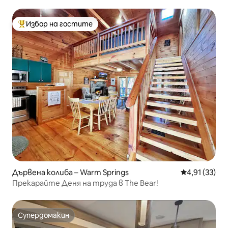
планината!
Избор на гостите
Най-популярен избор на гостите
Дървена колиба – Warm Springs
Средна оценк
4,91 (33)
Прекарайте Деня на труда в The Bear!
Супердомакин
Супердомакин