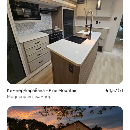
Кемпер/каравана – Pine Mountain
Средна оцен
4,57 (7)
Модерният глампер