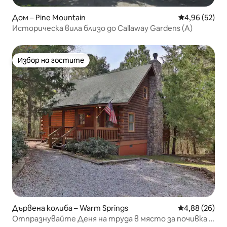
Дом – Pine Mountain
Средна оценк
4,96 (52)
Историческа вила близо до Callaway Gardens (A)
Избор на гостите
Избор на гостите
Дървена колиба – Warm Springs
Средна оценк
4,88 (26)
Отпразнувайте Деня на труда в място за почивка в