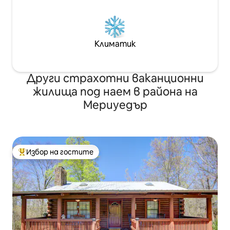
Климатик
Други страхотни ваканционни
жилища под наем в района на
Мериуедър
Избор на гостите
Най-популярен избор на гостите