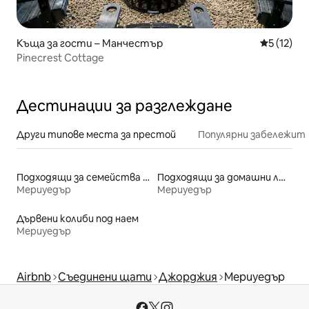
Къща за гости – Манчестър
Средна оц
5 (12)
Pinecrest Cottage
Дестинации за разглеждане
Други типове места за престой
Популярни забележит
Подходящи за семейства места под наем
Подходящи за домашни любимци места под наем
Мериуедър
Мериуедър
Дървени колиби под наем
Мериуедър
Airbnb
Съединени щати
Джорджия
Мериуедър