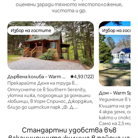
оценени заради тяхното местоположение,
чистота и др.
Избор на гостите
Избор на гости
Избор на гостите
Избор на гости
Дървена колиба – Warm Sp
Средна оценка: 4,93 от 5, 12
4,93 (122)
rings
Прекарайте Деня на труда в
Southern Serenity!
Отпуснете се в Southern Serenity,
Дом – Warm Sprin
уютна хижа, подходяща за домашни
Уединение в Уор
любимци, в Уорм Спрингс, Джорджия,
Къщата на дядо 
близо до щатския парк „Ф. Д.
4 акра земя, ос
Рузвелт“ и ботаническата градина
както и спокойс
„Калауей Гардънс“. Спални места за 7
Само на 2,5 мил
души с голямо двойно легло, двойно
Стандартни удобства във
Спрингс. Домът
легло, двуетажно легло (пълно и
миля от железоп
двойно) и 2 пълни бани. Насладете се