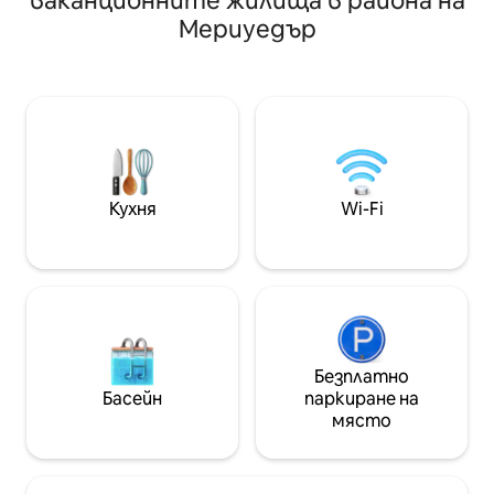
ваканционните жилища в района на
това е общност
на люлките на верандата,
Мериуедър
железопътната л
просторната задна тераса,
може да чуете в
оградения двор, огнището,
минават. Повечето хора го намират
камината, скарата и напълно
за очарователно
оборудваната кухня с KEURIG.
доста типично за 
Оптичният интернет, Wi-Fi и
децата им харес
стрийминг телевизорите ви
Дистанционното
държат в контакт. Идеално за
смарт телевизора
семейни почивки, есенни фестивали
че можете да вл
или спокойно планинско бягство, за
Кухня
Wi-Fi
си акаунт за ст
да се отпуснете, да презаредите и
канали. (Няма ка
да се свържете отново.
Безплатно
Басейн
паркиране на
място