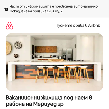
Пропускане
Част от информацията е преведена автоматично. 
към
Показване на оригиналния език
съдържанието
Пуснете обява в Airbnb
Ваканционни жилища под наем в
района на Мериуедър