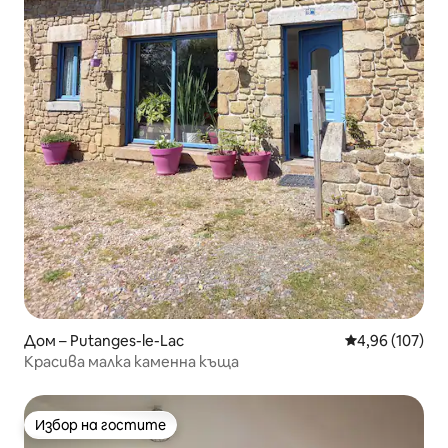
Дом – Putanges-le-Lac
Средна оценка
4,96 (107)
Красива малка каменна къща
Избор на гостите
Избор на гостите