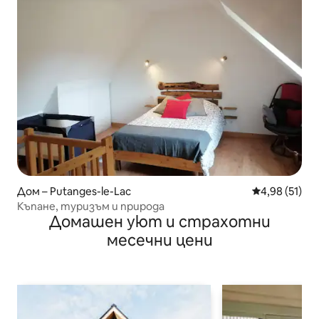
Дом – Putanges-le-Lac
Средна оценк
4,98 (51)
Къпане, туризъм и природа
Домашен уют и страхотни
месечни цени