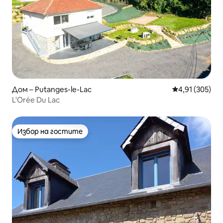
Дом – Putanges-le-Lac
Средна оценка
4,91 (305)
L'Orée Du Lac
Избор на гостите
Избор на гостите