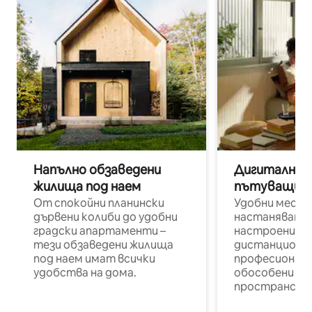
Напълно обзаведени
Дигитални н
жилища под наем
пътуващи п
От спокойни планински
Удобни места
дървени колиби до удобни
настаняване 
градски апартаменти –
настроени и
тези обзаведени жилища
дистанционн
под наем имат всички
професионалис
удобства на дома.
обособени р
пространств