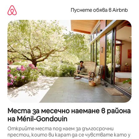
Пропускане
към
Пуснете обява в Airbnb
съдържанието
Места за месечно наемане в района
на Ménil-Gondouin
Открийте места под наем за дългосрочни
престои, които ви карат да се чувствате като у