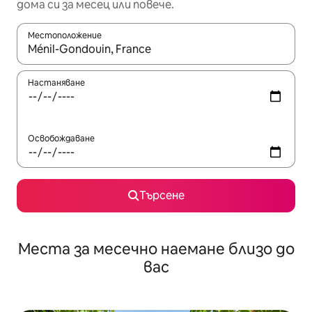
дома си за месец или повече.
Местоположение
Когато резултатите се покажат, използвайте клавишите 
Настаняване
Освобождаване
Търсене
Места за месечно наемане близо до
вас