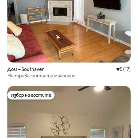
Дом – Southaven
Средна оц
5 (17)
Екстравагантната магнолия
Избор на гостите
Избор на гостите