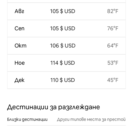
Авг
105 $ USD
82°F
Сеп
105 $ USD
76°F
Окт
106 $ USD
64°F
Ное
114 $ USD
53°F
Дек
110 $ USD
45°F
Дестинации за разглеждане
Близки дестинации
Други типове места за престой