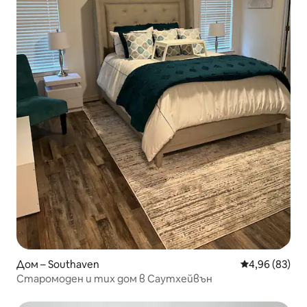
Дом – Southaven
Средна оценк
4,96 (83)
Старомоден и тих дом в Саутхейвън