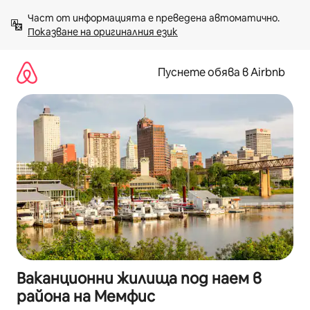
Пропускане
Част от информацията е преведена автоматично. 
към
Показване на оригиналния език
съдържанието
Пуснете обява в Airbnb
Ваканционни жилища под наем в
района на Мемфис