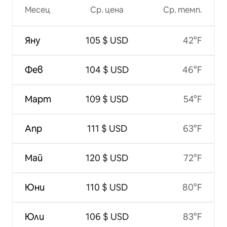
Месец
Ср. цена
Ср. темп.
Яну
105 $ USD
42°F
Фев
104 $ USD
46°F
Март
109 $ USD
54°F
Апр
111 $ USD
63°F
Май
120 $ USD
72°F
Юни
110 $ USD
80°F
Юли
106 $ USD
83°F