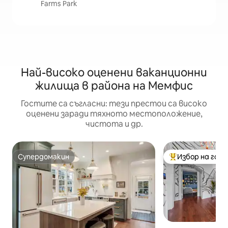
Farms Park
Най-високо оценени ваканционни
жилища в района на Мемфис
Гостите са съгласни: тези престои са високо
оценени заради тяхното местоположение,
чистота и др.
Супердомакин
Избор на гос
Супердомакин
Най-популярен 