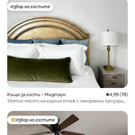
Избор на гостите
Избор на гостите
Къща за гости – Мидтаун
Средна оценк
4,99 (78)
Уютно място на горния етаж с панорамни прозорци
и спа баня
Избор на гостите
Най-популярен избор на гостите