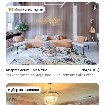
Избор на гостите
Най-популярен избор на гостите
Апартамент – Мемфис
Средна оценк
4,98 (62)
Разходете се до музеите - 1BR Premium Safe Loft с
паркинг
Избор на гостите
Избор на гостите