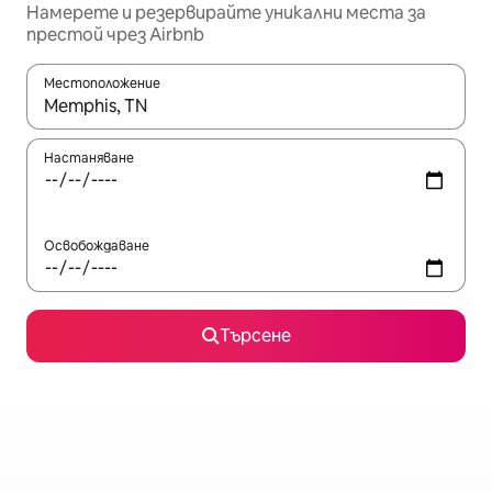
Намерете и резервирайте уникални места за
престой чрез Airbnb
Местоположение
Когато резултатите се покажат, използвайте клавишите 
Настаняване
Освобождаване
Търсене