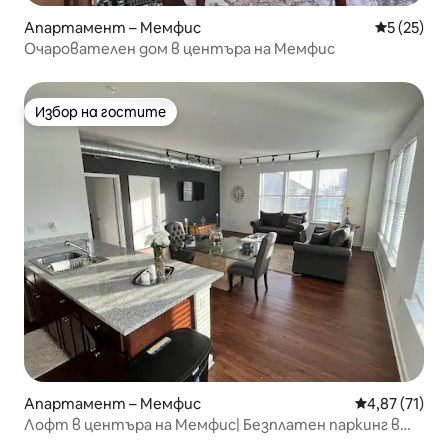
Апартамент – Мемфис
Средна оц
5 (25)
Очарователен дом в центъра на Мемфис
Избор на гостите
Избор на гостите
Апартамент – Мемфис
Средна оценк
4,87 (71)
Лофт в центъра на Мемфис| Безплатен паркинг в
гараж!