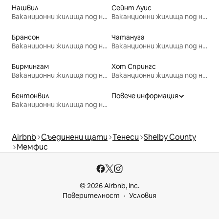
Нашвил
Сейнт Луис
Ваканционни жилища под наем
Ваканционни жилища под наем
Брансон
Чатануга
Ваканционни жилища под наем
Ваканционни жилища под наем
Бирмингам
Хот Спрингс
Ваканционни жилища под наем
Ваканционни жилища под наем
Бентонвил
Повече информация
Ваканционни жилища под наем
Airbnb
Съединени щати
Тенеси
Shelby County
Мемфис
© 2026 Airbnb, Inc.
Поверителност
Условия