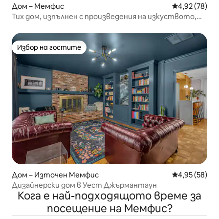
Дом – Мемфис
Средна оценк
4,92 (78)
Тих дом, изпълнен с произведения на изкуството,
близо до Мичиганския университет, много чар!
Избор на гостите
Избор на гостите
Дом – Източен Мемфис
Средна оценк
4,95 (58)
Дизайнерски дом в Уест Джърмантаун
Кога е най-подходящото време за
посещение на Мемфис?