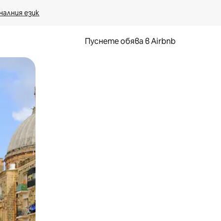
налния език
Пуснете обява в Airbnb