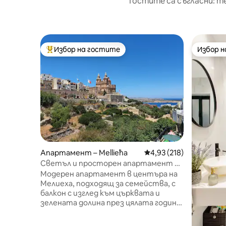
Гостите са съгласни: т
Избор на гостите
Избор 
Най-популярен избор на гостите
Избор 
Апартамент – Mellieħa
Средна оценка: 4,93 о
4,93 (218)
Светъл и просторен апартамент с
целогодишни изгледи
Модерен апартамент в центъра на
Мелиеха, подходящ за семейства, с
балкон с изглед към църквата и
зелената долина през цялата година,
както и с изглед към морето,
простиращ се до островите Гоцо и