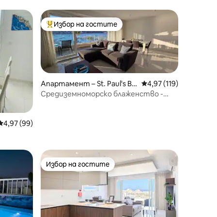
Избор на гостите
тите
Най-популярен избор на гостите
Апартамент – St. Paul's Ba
Средна оценка: 4,97 
4,97 (119)
y
Средиземноморско блаженство -
разположено на самия бряг
Средна оценка: 4,97 от 5, 99 отзива
4,97 (99)
риродата
Избор на гостите
Избор на гостите