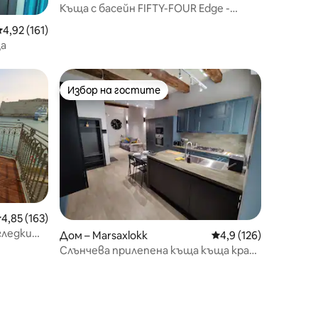
Къща с басейн FIFTY-FOUR Edge -
ГОЦО
редна оценка: 4,92 от 5, 161 отзива
4,92 (161)
ща
Избор на гостите
Избор на гостите
редна оценка: 4,85 от 5, 163 отзива
4,85 (163)
 гледки
Дом – Marsaxlokk
Средна оценка: 4,9 
4,9 (126)
Слънчева прилепена къща къща край
морето