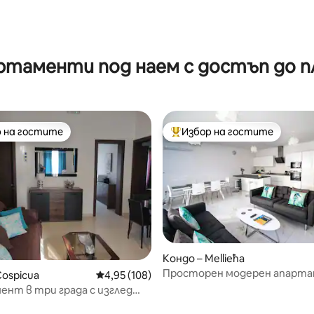
от 5, 17 отзива
ртаменти под наем с достъп до п
 на гостите
Избор на гостите
улярен избор на гостите
Най-популярен избор на гос
Кондо – Mellieħa
Просторен модерен апарта
от 5, 19 отзива
Cospicua
Средна оценка: 4,95 от 5, 108 отзива
4,95 (108)
3 спални в сърцето на Мелие
нт в три града с изглед
станището и яхтеното