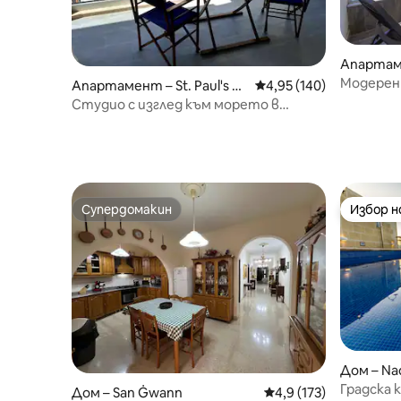
Апартаме
Модерен 
Апартамент – St. Paul's Ba
Средна оценка: 4,95 о
4,95 (140)
y
Студио с изглед към морето в
Сейнт Полс Бей
Супердомакин
Избор 
Супердомакин
Избор 
Дом – Na
Градска 
Дом – San Ġwann
Средна оценка: 4,9 о
4,9 (173)