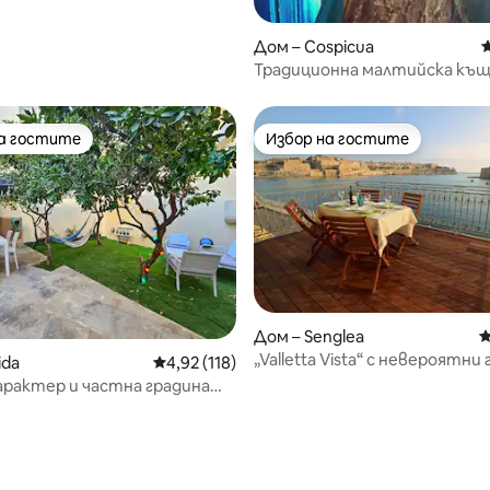
ъм морето.
Дом – Cospicua
С
Традиционна малтийска къ
на гостите
Избор на гостите
на гостите
Избор на гостите
Дом – Senglea
С
„Valletta Vista“ с невероятни
ida
Средна оценка: 4,92 от 5, 118 отзива
4,92 (118)
към Малта Гранд Харбър
арактер и частна градина
 Валета