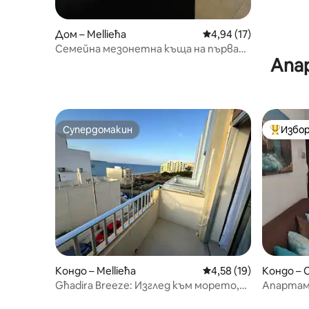
Дом – Mellieħa
Средна оценка: 4,94 
4,94 (17)
Семейна мезонетна къща на първа
Апа
линия до плажа
Супердомакин
Избор
Супердомакин
Най-поп
Кондо – Mellieħa
Средна оценка: 4,58 
4,58 (19)
Кондо – 
Għadira Breeze: Изглед към морето,
Апартаме
бърз Wi-Fi, пеша до плажа
към при