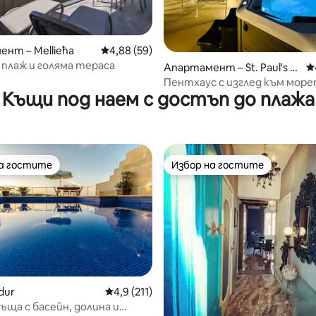
нт – Mellieħa
Средна оценка: 4,88 от 5, 59 отзива
4,88 (59)
плаж и голяма тераса
т 5, 140 отзива
Апартамент – St. Paul's B
С
ay
Пентхаус с изглед към мор
Къщи под наем с достъп до плажа
на гостите
Избор на гостите
на гостите
Избор на гостите
dur
Средна оценка: 4,9 от 5, 211 отзива
4,9 (211)
къща с басейн, долина и
т 5, 173 отзива