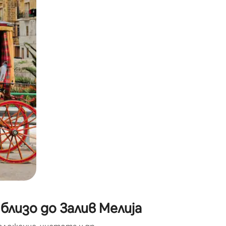
окосване или плъзгане.
близо до Залив Мелија