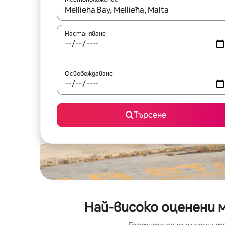
Когато резултатите се покажат, използвайт
Настаняване
Освобождаване
Търсене
Най-високо оценени м