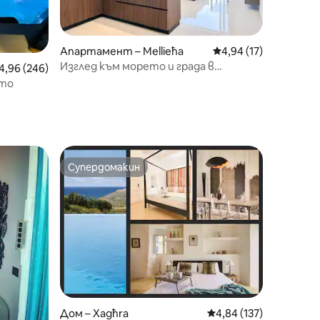
Апартамент – Mellieħa
Средна оценка: 4,94
4,94 (17)
Изглед към морето и града в
редна оценка: 4,96 от 5, 246 отзива
4,96 (246)
Мелиеха, близо до плажовете
ето
Супердомакин
Супердомакин
Дом – Xagħra
Средна оценка: 4,84 
4,84 (137)