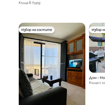
изглед к
Къща в Лурд
Избор на гостите
Избор 
Избор на гостите
Избор 
Дом – Ms
Къща с х
близо до