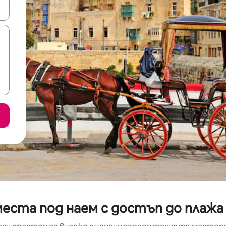
е клавишите със стрелки нагоре и надолу или навигирайте с д
еста под наем с достъп до плажа 