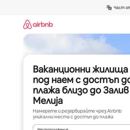
Пропускане
Част от
към
съдържанието
Ваканционни жилища
под наем с достъп д
плажа близо до Залив
Мелија
Намерете и резервирайте чрез Airbnb
уникални места с достъп до плажа
Местоположение