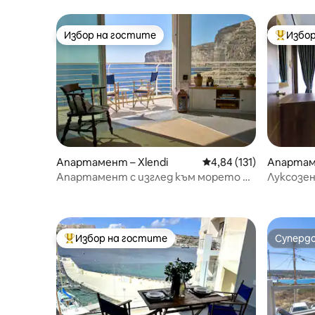
Избор на гостите
Избор
Избор на гостите
Най-поп
Апартамент – Xlendi
Средна оценка: 4,84 о
4,84 (131)
Апартаме
Апартамент с изглед към морето и
Луксозе
скалите
Ийстлин
Избор на гостите
Суперд
Най-популярен избор на гостите
Суперд